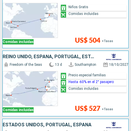
Niños Gratis
Comidas incluidas
US$ 504
+Tasas
Comidas incluidas
REINO UNIDO, ESPAÑA, PORTUGAL, ESTADOS UNIDOS
Freedom of the Seas
13 d
Southampton
18/10/2027
Precio especial familias
Hasta -60% en el 2° pasajero
Comidas incluidas
US$ 527
+Tasas
Comidas incluidas
ESTADOS UNIDOS, PORTUGAL, ESPAÑA