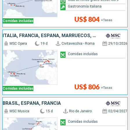
Gastronomía italiana
US$ 804
+Tasas
Comidas incluidas
ITALIA, FRANCIA, ESPAÑA, MARRUECOS, ANTIGUA Y BARBUDA, SAN MARTÍN, REPÚBLICA DOMINICANA
MSC Opera
19 d
Civitavecchia - Roma
29/10/2026
Comidas incluidas
US$ 806
+Tasas
Comidas incluidas
BRASIL, ESPAÑA, FRANCIA
MSC Musica
15 d
Rio de Janeiro
02/04/2027
Comidas incluidas