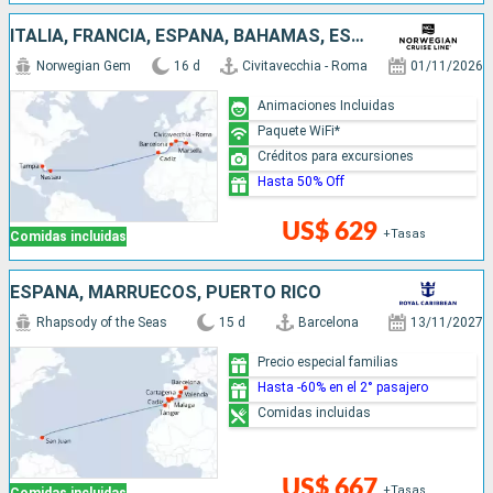
ITALIA, FRANCIA, ESPAÑA, BAHAMAS, ESTADOS UNIDOS
Norwegian Gem
16 d
Civitavecchia - Roma
01/11/2026
Animaciones Incluidas
Paquete WiFi*
Créditos para excursiones
Hasta 50% Off
US$ 629
+Tasas
Comidas incluidas
ESPAÑA, MARRUECOS, PUERTO RICO
Rhapsody of the Seas
15 d
Barcelona
13/11/2027
Precio especial familias
Hasta -60% en el 2° pasajero
Comidas incluidas
US$ 667
+Tasas