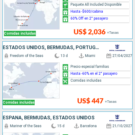
Paquete All Included Disponible
Hasta -$600/cabina
60% Off en 2° pasajero
US$ 2,036
+Tasas
Comidas incluidas
ESTADOS UNIDOS, BERMUDAS, PORTUGAL, REINO UNIDO
Freedom of the Seas
13 d
Miami
27/04/2027
Precio especial familias
Hasta -60% en el 2° pasajero
Comidas incluidas
US$ 447
+Tasas
Comidas incluidas
ESPAÑA, BERMUDAS, ESTADOS UNIDOS
Mariner of the Seas
15 d
Barcelona
21/10/2027