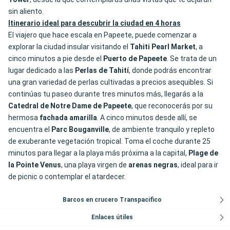
sin aliento.
Itinerario ideal para descubrir la ciudad en 4 horas
El viajero que hace escala en Papeete, puede comenzar a
explorar la ciudad insular visitando el
Tahiti Pearl Market
, a
cinco minutos a pie desde el
Puerto de Papeete
. Se trata de un
lugar dedicado a las
Perlas de Tahití
, donde podrás encontrar
una gran variedad de perlas cultivadas a precios asequibles. Si
continúas tu paseo durante tres minutos más, llegarás a la
Catedral de
Notre Dame de Papeete
, que reconocerás por su
hermosa
fachada amarilla
. A cinco minutos desde allí, se
encuentra el
Parc Bouganville
, de ambiente tranquilo y repleto
de exuberante vegetación tropical. Toma el coche durante 25
minutos para llegar a la playa más próxima a la capital,
Plage de
la Pointe Venus
, una playa virgen de
arenas negras
, ideal para ir
de picnic o contemplar el atardecer.
Barcos en crucero Transpacifico
Enlaces útiles