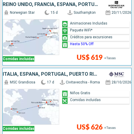
REINO UNIDO, FRANCIA, ESPAÑA, PORTUGAL, BAHAMAS, ESTADOS UNIDOS
Norwegian Star
15 d
Southampton
20/11/2026
Animaciones Incluidas
Paquete WiFi*
Créditos para excursiones
Hasta 50% Off
US$ 619
+Tasas
Comidas incluidas
ITALIA, ESPAÑA, PORTUGAL, PUERTO RICO, ESTADOS UNIDOS
MSC Grandiosa
17 d
Civitavecchia - Roma
28/10/2026
Niños Gratis
Comidas incluidas
US$ 626
+Tasas
Comidas incluidas