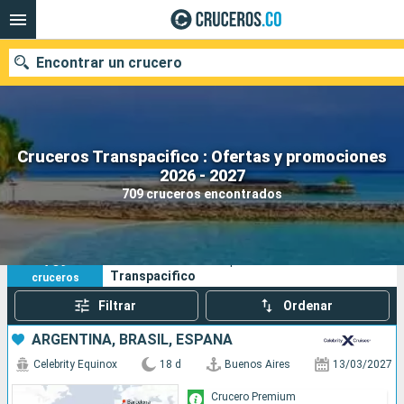
Encontrar un crucero
Cruceros Transpacifico : Ofertas y promociones
2026 - 2027
Fecha de salida
709 cruceros encontrados
Buscar
709
Sus criterios de búsqueda:
Transpacifico
cruceros
Filtrar
Ordenar
ARGENTINA, BRASIL, ESPAÑA
Celebrity Equinox
18 d
Buenos Aires
13/03/2027
Crucero Premium