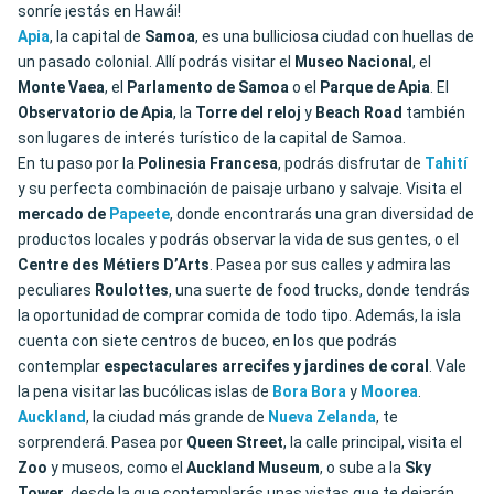
sonríe ¡estás en Hawái!
Apia
, la capital de
Samoa
, es una bulliciosa ciudad con huellas de
un pasado colonial. Allí podrás visitar el
Museo Nacional
, el
Monte Vaea
, el
Parlamento de Samoa
o el
Parque de Apia
. El
Observatorio de Apia
, la
Torre del reloj
y
Beach Road
también
son lugares de interés turístico de la capital de Samoa.
En tu paso por la
Polinesia Francesa
, podrás disfrutar de
Tahití
y su perfecta combinación de paisaje urbano y salvaje. Visita el
mercado de
Papeete
, donde encontrarás una gran diversidad de
productos locales y podrás observar la vida de sus gentes, o el
Centre des Métiers D’Arts
. Pasea por sus calles y admira las
peculiares
Roulottes
, una suerte de food trucks, donde tendrás
la oportunidad de comprar comida de todo tipo. Además, la isla
cuenta con siete centros de buceo, en los que podrás
contemplar
espectaculares arrecifes y jardines de coral
. Vale
la pena visitar las bucólicas islas de
Bora
Bora
y
Moorea
.
Auckland
, la ciudad más grande de
Nueva Zelanda
, te
sorprenderá. Pasea por
Queen Street
, la calle principal, visita el
Zoo
y museos, como el
Auckland Museum
, o sube a la
Sky
Tower
, desde la que contemplarás unas vistas que te dejarán