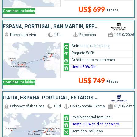
US$ 699
+Tasas
Comidas incluidas
ESPAÑA, PORTUGAL, SAN MARTÍN, REPÚBLICA DOMINICANA, JAMAICA, ESTADOS UNIDOS
Norwegian Viva
18 d
Barcelona
14/10/2026
Animaciones Incluidas
Paquete WiFi*
Créditos para excursiones
Hasta 50% Off
US$ 749
+Tasas
Comidas incluidas
ITALIA, ESPAÑA, PORTUGAL, ESTADOS UNIDOS
Odyssey of the Seas
15 d
Civitavecchia - Roma
31/10/2027
Precio especial familias
Hasta -60% en el 2° pasajero
Comidas incluidas