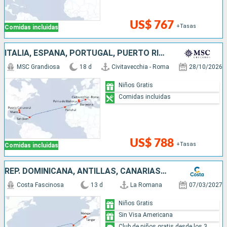
US$ 767
+Tasas
Comidas incluidas
ITALIA, ESPAÑA, PORTUGAL, PUERTO RICO, ESTADOS UNIDOS
MSC Grandiosa
18 d
Civitavecchia - Roma
28/10/2026
Niños Gratis
Comidas incluidas
US$ 788
+Tasas
Comidas incluidas
REP. DOMINICANA, ANTILLAS, CANARIAS, MARRUECOS, ESPAÑA
Costa Fascinosa
13 d
La Romana
07/03/2027
Niños Gratis
Sin Visa Americana
Club de niños gratis desde los 3