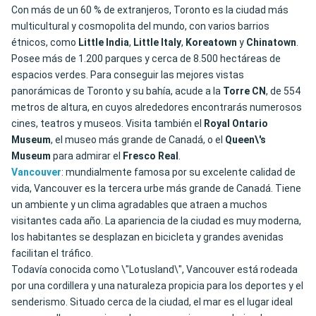
Con más de un 60 % de extranjeros, Toronto es la ciudad más
multicultural y cosmopolita del mundo, con varios barrios
étnicos, como
Little India
,
Little Italy
,
Koreatown
y
Chinatown
.
Posee más de 1.200 parques y cerca de 8.500 hectáreas de
espacios verdes. Para conseguir las mejores vistas
panorámicas de Toronto y su bahía, acude a la
Torre CN
, de 554
metros de altura, en cuyos alrededores encontrarás numerosos
cines, teatros y museos. Visita también el
Royal Ontario
Museum
, el museo más grande de Canadá, o el
Queen\'s
Museum
para admirar el
Fresco
Real
.
Vancouver
: mundialmente famosa por su excelente calidad de
vida, Vancouver es la tercera urbe más grande de Canadá. Tiene
un ambiente y un clima agradables que atraen a muchos
visitantes cada año. La apariencia de la ciudad es muy moderna,
los habitantes se desplazan en bicicleta y grandes avenidas
facilitan el tráfico.
Todavía conocida como \"Lotusland\", Vancouver está rodeada
por una cordillera y una naturaleza propicia para los deportes y el
senderismo. Situado cerca de la ciudad, el mar es el lugar ideal