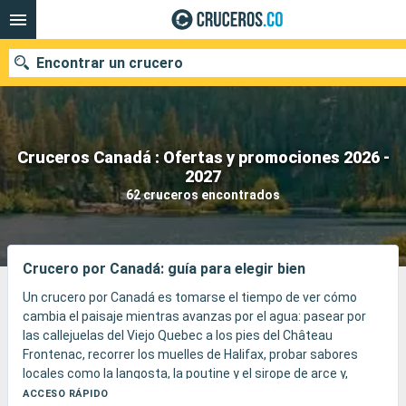
Encontrar un crucero
Cruceros Canadá : Ofertas y promociones 2026 -
2027
Fecha de salida
62 cruceros encontrados
Buscar
Crucero por Canadá: guía para elegir bien
Un crucero por Canadá es tomarse el tiempo de ver cómo
cambia el paisaje mientras avanzas por el agua: pasear por
las callejuelas del Viejo Quebec a los pies del Château
Frontenac, recorrer los muelles de Halifax, probar sabores
locales como la langosta, la poutine y el sirope de arce y,
después, descubrir en la costa del Pacífico una naturaleza
ACCESO RÁPIDO