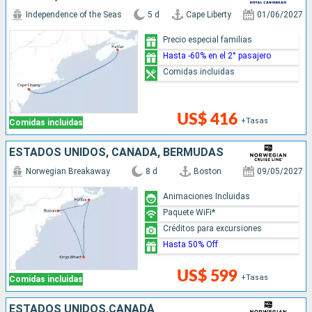
Independence of the Seas
5 d
Cape Liberty
01/06/2027
Precio especial familias
Hasta -60% en el 2° pasajero
Comidas incluidas
US$ 416
+Tasas
Comidas incluidas
ESTADOS UNIDOS, CANADÁ, BERMUDAS
Norwegian Breakaway
8 d
Boston
09/05/2027
Animaciones Incluidas
Paquete WiFi*
Créditos para excursiones
Hasta 50% Off
US$ 599
+Tasas
Comidas incluidas
ESTADOS UNIDOS,CANADÁ