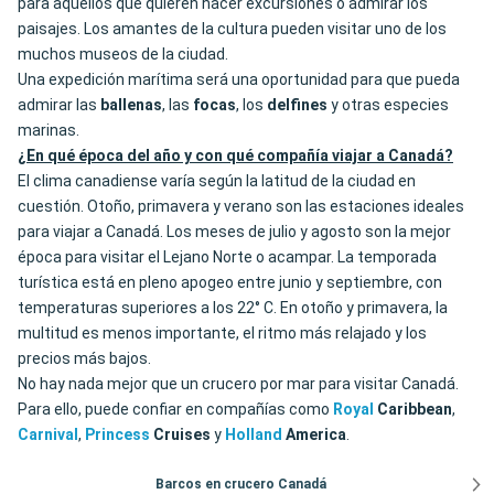
para aquellos que quieren hacer excursiones o admirar los
paisajes. Los amantes de la cultura pueden visitar uno de los
muchos museos de la ciudad.
Una expedición marítima será una oportunidad para que pueda
admirar las
ballenas
, las
focas
, los
delfines
y otras especies
marinas.
¿En qué época del año y con qué compañía viajar a Canadá?
El clima canadiense varía según la latitud de la ciudad en
cuestión. Otoño, primavera y verano son las estaciones ideales
para viajar a Canadá. Los meses de julio y agosto son la mejor
época para visitar el Lejano Norte o acampar. La temporada
turística está en pleno apogeo entre junio y septiembre, con
temperaturas superiores a los 22° C. En otoño y primavera, la
multitud es menos importante, el ritmo más relajado y los
precios más bajos.
No hay nada mejor que un crucero por mar para visitar Canadá.
Para ello, puede confiar en compañías como
Royal
Caribbean
,
Carnival
,
Princess
Cruises
y
Holland
America
.
Barcos en crucero Canadá