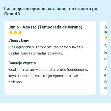
Las mejores épocas para hacer un crucero por
Canadá
Junio - Agosto (Temporada de verano)
Sep
Mig
Clima y baño
Cli
Días agradables. Temperaturas entre suaves y
Fres
cálidas. Largas jornadas soleadas.
noch
Consejo experto
Con
Ideal para las actividades al aire libre (senderismo,
¡La 
kayak); además, es la mejor época para avistar
pron
ballenas.
con 