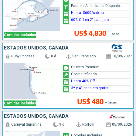
Paquete All Included Disponible
Hasta -$600/cabina
60% Off en 2° pasajero
US$ 4,830
+Tasas
Comidas incluidas
ESTADOS UNIDOS, CANADÁ
Ruby Princess
8 d
San Francisco
18/09/2027
Crucero Premium
Cocina refinada
Hasta 40% Off
3º y 4º pasajero gratis
US$ 480
+Tasas
Comidas incluidas
ESTADOS UNIDOS, CANADÁ
Carnival Sunshine
9 d
Norfolk
05/09/2026
Comidas incluidas