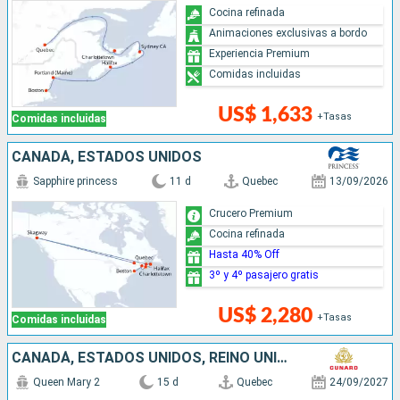
Cocina refinada
Animaciones exclusivas a bordo
Experiencia Premium
Comidas incluidas
US$ 1,633
+Tasas
Comidas incluidas
CANADÁ, ESTADOS UNIDOS
Sapphire princess
11 d
Quebec
13/09/2026
Crucero Premium
Cocina refinada
Hasta 40% Off
3º y 4º pasajero gratis
US$ 2,280
+Tasas
Comidas incluidas
CANADÁ, ESTADOS UNIDOS, REINO UNIDO
Queen Mary 2
15 d
Quebec
24/09/2027