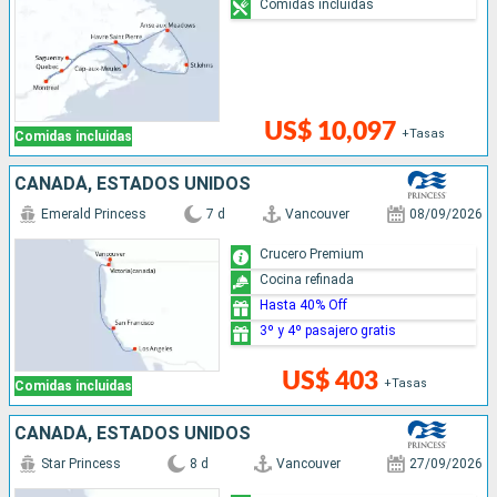
Comidas incluidas
US$ 10,097
+Tasas
Comidas incluidas
CANADÁ, ESTADOS UNIDOS
Emerald Princess
7 d
Vancouver
08/09/2026
Crucero Premium
Cocina refinada
Hasta 40% Off
3º y 4º pasajero gratis
US$ 403
+Tasas
Comidas incluidas
CANADÁ, ESTADOS UNIDOS
Star Princess
8 d
Vancouver
27/09/2026