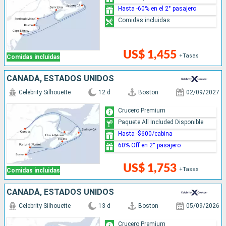
Hasta -60% en el 2° pasajero
Comidas incluidas
US$ 1,455
+Tasas
Comidas incluidas
CANADÁ, ESTADOS UNIDOS
Celebrity Silhouette
12 d
Boston
02/09/2027
Crucero Premium
Paquete All Included Disponible
Hasta -$600/cabina
60% Off en 2° pasajero
US$ 1,753
+Tasas
Comidas incluidas
CANADÁ, ESTADOS UNIDOS
Celebrity Silhouette
13 d
Boston
05/09/2026
Crucero Premium