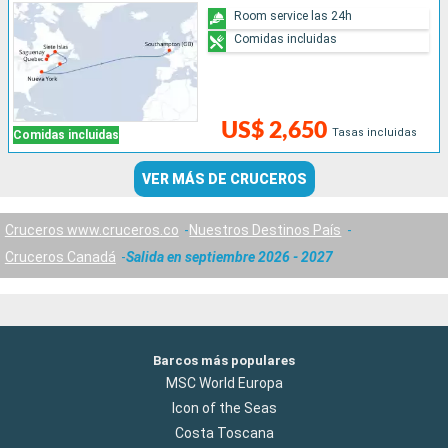
Room service las 24h
Comidas incluidas
US$ 2,650
Tasas incluidas
Comidas incluidas
VER MÁS DE CRUCEROS
Cruceros www.cruceros.co
Nuestros Destinos País
Cruceros Canadá
Salida en septiembre 2026 - 2027
Barcos más populares
MSC World Europa
Icon of the Seas
Costa Toscana