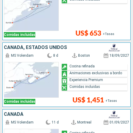
US$ 653
+Tasas
Comidas incluidas
CANADÁ, ESTADOS UNIDOS
MS Volendam
8 d
Boston
18/09/2027
Cocina refinada
Animaciones exclusivas a bordo
Experiencia Premium
Comidas incluidas
US$ 1,451
+Tasas
Comidas incluidas
CANADÁ
MS Volendam
11 d
Montreal
01/09/2027
Cocina refinada