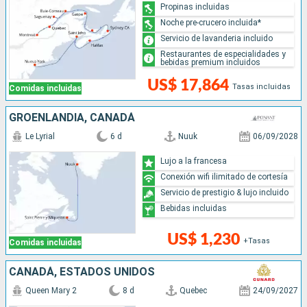
Propinas incluidas
Noche pre-crucero incluida*
Servicio de lavanderia incluido
Restaurantes de especialidades y
bebidas premium incluidos
US$ 17,864
Tasas incluidas
Comidas incluidas
GROENLANDIA, CANADÁ
Le Lyrial
6 d
Nuuk
06/09/2028
Lujo a la francesa
Conexión wifi ilimitado de cortesía
Servicio de prestigio & lujo incluido
Bebidas incluidas
US$ 1,230
+Tasas
Comidas incluidas
CANADÁ, ESTADOS UNIDOS
Queen Mary 2
8 d
Quebec
24/09/2027