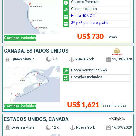
Crucero Premium
Cocina refinada
Hasta 40% Off
3º y 4º pasajero gratis
US$ 730
+Tasas
Comidas incluidas
CANADÁ, ESTADOS UNIDOS
Queen Mary 2
8 d
Nueva York
22/09/2028
Room service las 24h
Comidas incluidas
US$ 1,621
Tasas incluidas
Comidas incluidas
ESTADOS UNIDOS, CANADÁ
Oceania Vista
12 d
Nueva York
16/09/2028