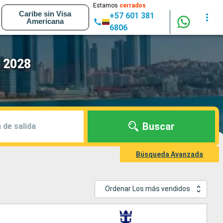
Estamos
cerrados
Caribe sin Visa
+57 601 381
Americana
6806
- 2028
Buscar
 de salida
Búsqueda Avanzada
Ordenar Los más vendidos