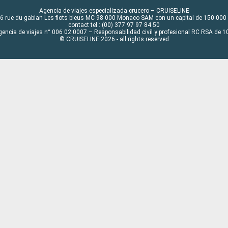
Agencia de viajes especializada crucero – CRUISELINE
6 rue du gabian Les flots bleus MC 98 000 Monaco SAM con un capital de 150 000
contact tel : (00) 377 97 97 84 50
gencia de viajes n° 006 02 0007 – Responsabilidad civil y profesional RC RSA de
© CRUISELINE 2026 - all rights reserved