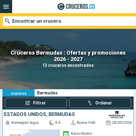
Encontrar un crucero
Cruceros Bermudas : Ofertas y promociones
2026 - 2027
Fecha de salida
13 cruceros encontrados
Buscar
13
Sus criterios de búsqueda:
Bermudas
cruceros
Filtrar
Ordenar
ESTADOS UNIDOS, BERMUDAS
Norwegian Aqua
6 d
Nueva York
28/09/2026
Barco Nuevo