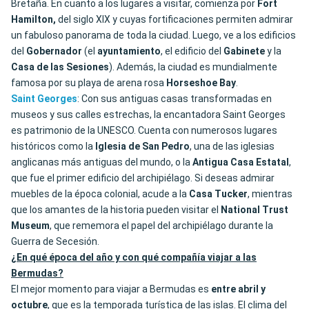
Bretaña. En cuanto a los lugares a visitar, comienza por
Fort
Hamilton,
del siglo XIX y cuyas fortificaciones permiten admirar
un fabuloso panorama de toda la ciudad. Luego, ve a los edificios
del
Gobernador
(el
ayuntamiento
, el edificio del
Gabinete
y la
Casa de las Sesiones
). Además, la ciudad es mundialmente
famosa por su playa de arena rosa
Horseshoe Bay
.
Saint Georges
: Con sus antiguas casas transformadas en
museos y sus calles estrechas, la encantadora Saint Georges
es patrimonio de la UNESCO. Cuenta con numerosos lugares
históricos como la
Iglesia de San Pedro
, una de las iglesias
anglicanas más antiguas del mundo, o la
Antigua Casa Estatal
,
que fue el primer edificio del archipiélago. Si deseas admirar
muebles de la época colonial, acude a la
Casa
Tucker
, mientras
que los amantes de la historia pueden visitar el
National Trust
Museum
, que rememora el papel del archipiélago durante la
Guerra de Secesión.
¿En qué época del año y con qué compañía viajar a las
Bermudas?
El mejor momento para viajar a Bermudas es
entre abril y
octubre
, que es la temporada turística de las islas. El clima del