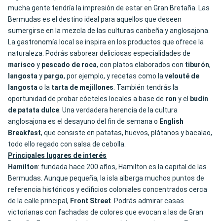
mucha gente tendría la impresión de estar en Gran Bretaña. Las
Bermudas es el destino ideal para aquellos que deseen
sumergirse en la mezcla de las culturas caribeña y anglosajona.
La gastronomía local se inspira en los productos que ofrece la
naturaleza. Podrás saborear deliciosas especialidades de
marisco
y
pescado de roca
, con platos elaborados con
tiburón
,
langosta
y
pargo
, por ejemplo, y recetas como la
velouté
de
langosta
o la
tarta de mejillones
. También tendrás la
oportunidad de probar cócteles locales a base de
ron
y el
budín
de patata dulce
. Una verdadera herencia de la cultura
anglosajona es el desayuno del fin de semana o
English
Breakfast
, que consiste en patatas, huevos, plátanos y bacalao,
todo ello regado con salsa de cebolla.
Principales lugares de interés
Hamilton
: fundada hace 200 años, Hamilton es la capital de las
Bermudas. Aunque pequeña, la isla alberga muchos puntos de
referencia históricos y edificios coloniales concentrados cerca
de la calle principal,
Front Street
. Podrás admirar casas
victorianas con fachadas de colores que evocan a las de Gran