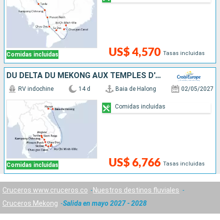
US$ 4,570
Tasas incluidas
Comidas incluidas
DU DELTA DU MÉKONG AUX TEMPLES D'ANGKOR, HANOÏ ET LA BAIE D'ALONG (FORMULE PORT/PORT)
RV indochine
14 d
Baia de Halong
02/05/2027
Comidas incluidas
US$ 6,766
Tasas incluidas
Comidas incluidas
Cruceros www.cruceros.co
Nuestros destinos fluviales
Cruceros Mekong
Salida en mayo 2027 - 2028