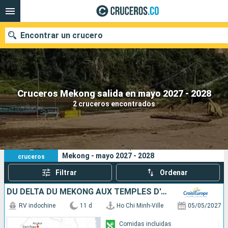
Encontrar un crucero
Cruceros Mekong salida en mayo 2027 - 2028
Fecha de salida
2 cruceros encontrados
Buscar
2
Sus criterios de búsqueda:
Mekong - mayo 2027 - 2028
cruceros
Filtrar
Ordenar
DU DELTA DU MÉKONG AUX TEMPLES D'ANGKOR (FORMULE PORT/PORT)
RV indochine
11 d
Ho Chi Minh-Ville
05/05/2027
Comidas incluidas