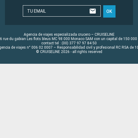
TU EMAIL
OK
Agencia de viajes especializada crucero – CRUISELINE
6 rue du gabian Les flots bleus MC 98 000 Monaco SAM con un capital de 150 000
contact tel : (00) 377 97 97 84 50
gencia de viajes n° 006 02 0007 – Responsabilidad civil y profesional RC RSA de
© CRUISELINE 2026 - all rights reserved