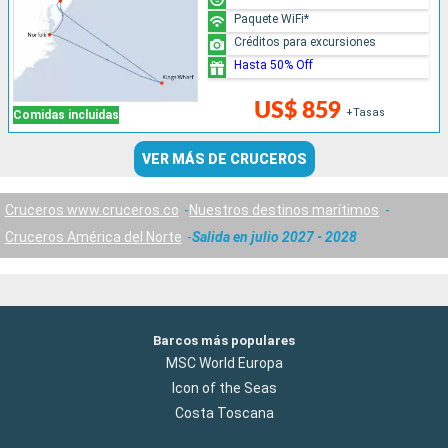
Paquete WiFi*
Créditos para excursiones
Hasta 50% Off
US$ 859
+Tasas
Comidas incluidas
VER MÁS DE CRUCEROS
Cruceros www.cruceros.co
Nuestros destinos marítimos
Cruceros América del Norte
Salida en julio 2027 - 2028
Barcos más populares
MSC World Europa
Icon of the Seas
Costa Toscana