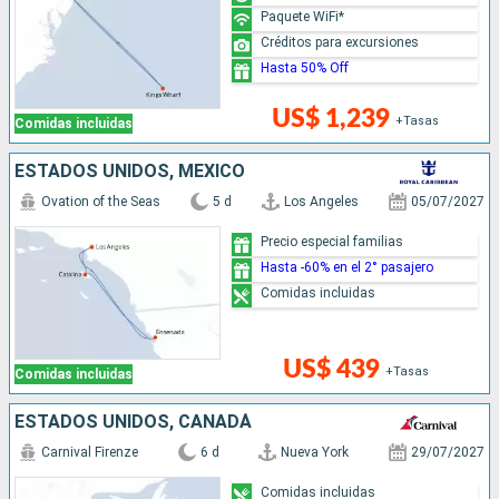
Paquete WiFi*
Créditos para excursiones
Hasta 50% Off
US$ 1,239
+Tasas
Comidas incluidas
ESTADOS UNIDOS, MÉXICO
Ovation of the Seas
5 d
Los Angeles
05/07/2027
Precio especial familias
Hasta -60% en el 2° pasajero
Comidas incluidas
US$ 439
+Tasas
Comidas incluidas
ESTADOS UNIDOS, CANADÁ
Carnival Firenze
6 d
Nueva York
29/07/2027
Comidas incluidas