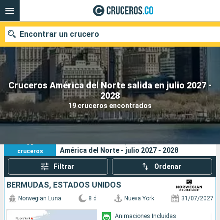
Encontrar un crucero
Cruceros América del Norte salida en julio 2027 -
2028
Fecha de salida
19 cruceros encontrados
Buscar
19
Sus criterios de búsqueda:
América del Norte - julio 2027 - 2028
cruceros
Filtrar
Ordenar
BERMUDAS, ESTADOS UNIDOS
Norwegian Luna
8 d
Nueva York
31/07/2027
Animaciones Incluidas