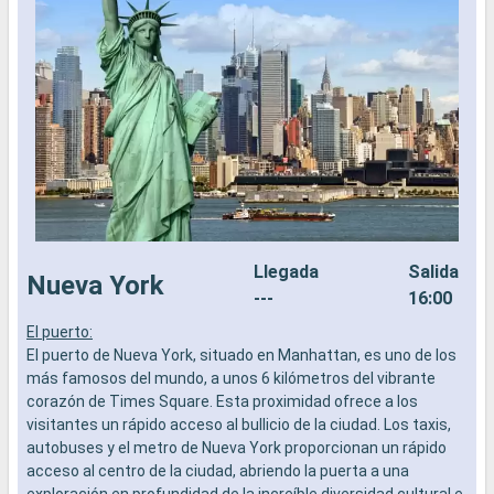
Llegada
Salida
Nueva York
---
16:00
El puerto:
L
El puerto de Nueva York, situado en Manhattan, es uno de los
a
más famosos del mundo, a unos 6 kilómetros del vibrante
b
corazón de Times Square. Esta proximidad ofrece a los
s
visitantes un rápido acceso al bullicio de la ciudad. Los taxis,
e
autobuses y el metro de Nueva York proporcionan un rápido
acceso al centro de la ciudad, abriendo la puerta a una
exploración en profundidad de la increíble diversidad cultural e