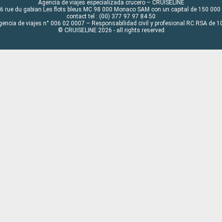
Agencia de viajes especializada crucero – CRUISELINE
6 rue du gabian Les flots bleus MC 98 000 Monaco SAM con un capital de 150 000
contact tel : (00) 377 97 97 84 50
gencia de viajes n° 006 02 0007 – Responsabilidad civil y profesional RC RSA de
© CRUISELINE 2026 - all rights reserved