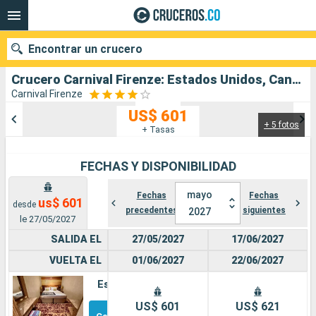
Encontrar un crucero
Crucero Carnival Firenze: Estados Unidos, Canadá salida desde Nueva York
Carnival Firenze
US$ 601
+ 5 fotos
Nuestros destinos
+ Tasas
Fecha de salida
FECHAS Y DISPONIBILIDAD
Puertos
Compañías
mayo
Fechas
Fechas
us$ 601
desde
precedentes
siguientes
2027
le 27/05/2027
Buscar
SALIDA EL
27/05/2027
17/06/2027
VUELTA EL
01/06/2027
22/06/2027
Estándar
Otros
US$ 601
US$ 621