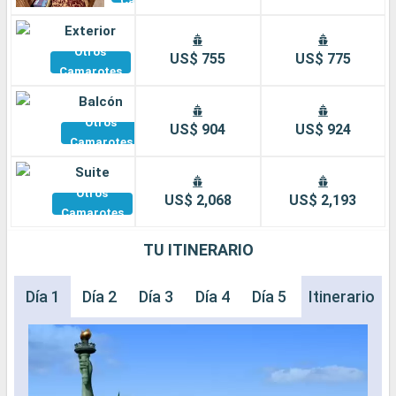
Camarotes
Exterior
Otros
US$ 755
US$ 775
Camarotes
Balcón
Otros
US$ 904
US$ 924
Camarotes
Suite
Otros
US$ 2,068
US$ 2,193
Camarotes
TU ITINERARIO
Día 1
Día 2
Día 3
Día 4
Día 5
Día 6
Itinerario