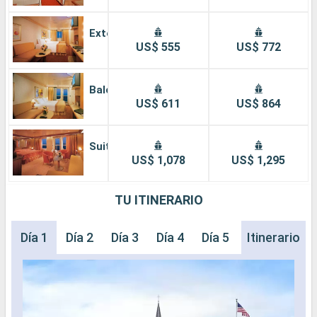
Exterior
US$ 555
US$ 772
Balcón
US$ 611
US$ 864
Suite
US$ 1,078
US$ 1,295
TU ITINERARIO
Día 1
Día 2
Día 3
Día 4
Día 5
Itinerario