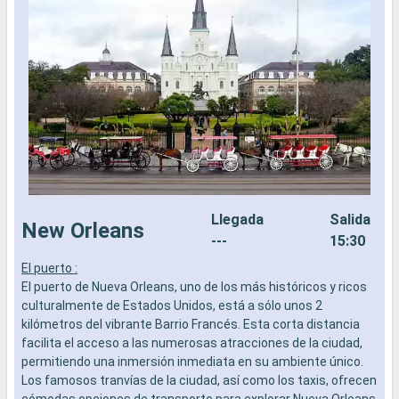
Llegada
Salida
New Orleans
---
15:30
El puerto :
L
El puerto de Nueva Orleans, uno de los más históricos y ricos
a
culturalmente de Estados Unidos, está a sólo unos 2
b
kilómetros del vibrante Barrio Francés. Esta corta distancia
s
facilita el acceso a las numerosas atracciones de la ciudad,
e
permitiendo una inmersión inmediata en su ambiente único.
Los famosos tranvías de la ciudad, así como los taxis, ofrecen
cómodas opciones de transporte para explorar Nueva Orleans