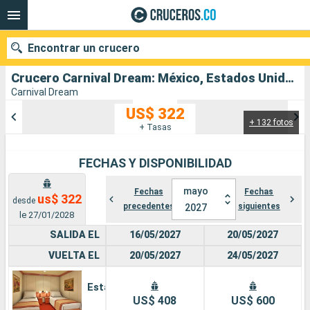
Encontrar un crucero
Crucero Carnival Dream: México, Estados Unidos salida desde New Orleans
Carnival Dream
US$ 322
+ 132 fotos
Nuestros destinos
+ Tasas
Fecha de salida
FECHAS Y DISPONIBILIDAD
Puertos
Compañías
mayo
Fechas
Fechas
us$ 322
desde
precedentes
siguientes
2027
le 27/01/2028
Buscar
SALIDA EL
16/05/2027
20/05/2027
VUELTA EL
20/05/2027
24/05/2027
Estándar
US$ 408
US$ 600