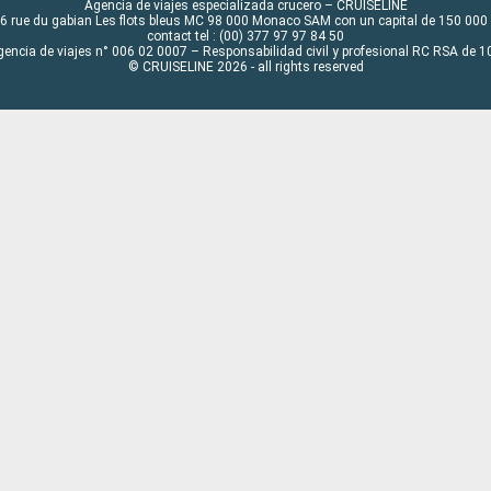
Agencia de viajes especializada crucero – CRUISELINE
6 rue du gabian Les flots bleus MC 98 000 Monaco SAM con un capital de 150 000
contact tel : (00) 377 97 97 84 50
gencia de viajes n° 006 02 0007 – Responsabilidad civil y profesional RC RSA de
© CRUISELINE 2026 - all rights reserved