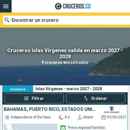
Encontrar un crucero
Cruceros Islas Vírgenes salida en marzo 2027 -
2028
Fecha de salida
9 cruceros encontrados
Buscar
9
Sus criterios de búsqueda:
Islas Vírgenes - marzo 2027 - 2028
cruceros
Filtrar
Ordenar
BAHAMAS, PUERTO RICO, ESTADOS UNIDOS
Independence of the Seas
8 d
Miami
07/03/2027
Precio especial familias