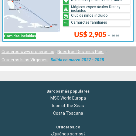
Mágicos espectáculos Disney
incluidos
Club de niños incluido
Camarotes familiares
US$ 2,905
+Tasas
Comidas incluidas
Cruceros www.cruceros.co
Nuestros Destinos País
Cruceros Islas Vírgenes
Salida en marzo 2027 - 2028
Barcos más populares
MSC World Europa
Icon of the Seas
Costa Toscana
Cruceros.co
¿Quiénes somos?