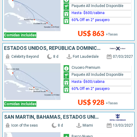
Paquete All Included Disponible
Hasta -$600/cabina
60% Off en 2° pasajero
US$ 863
+Tasas
Comidas incluidas
ESTADOS UNIDOS, REPÚBLICA DOMINICANA
Celebrity Beyond
8 d
Fort Lauderdale
07/03/2027
Crucero Premium
Paquete All Included Disponible
Hasta -$600/cabina
60% Off en 2° pasajero
US$ 928
+Tasas
Comidas incluidas
SAN MARTÍN, BAHAMAS, ESTADOS UNIDOS
Icon of the seas
8 d
Miami
13/03/2027
Barco Nuevo