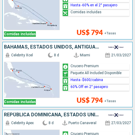
Hasta -60% en el 2° pasajero
Comidas incluidas
US$ 794
+Tasas
Comidas incluidas
BAHAMAS, ESTADOS UNIDOS, ANTIGUA Y BARBUDA
Celebrity Xcel
8 d
Miami
21/03/2027
Crucero Premium
Paquete All Included Disponible
Hasta -$600/cabina
60% Off en 2° pasajero
US$ 794
+Tasas
Comidas incluidas
REPÚBLICA DOMINICANA, ESTADOS UNIDOS
Celebrity Apex
8 d
Puerto Canaveral
27/03/2027
Crucero Premium