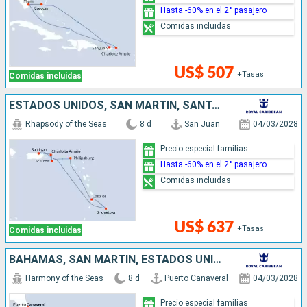
Hasta -60% en el 2° pasajero
Comidas incluidas
US$ 507
+Tasas
Comidas incluidas
ESTADOS UNIDOS, SAN MARTÍN, SANTA LUCIA, BARBADOS, PUERTO RICO
Rhapsody of the Seas
8 d
San Juan
04/03/2028
Precio especial familias
Hasta -60% en el 2° pasajero
Comidas incluidas
US$ 637
+Tasas
Comidas incluidas
BAHAMAS, SAN MARTÍN, ESTADOS UNIDOS
Harmony of the Seas
8 d
Puerto Canaveral
04/03/2028
Precio especial familias