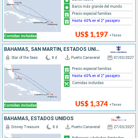
Barco más grande del mundo
Precio especial familias
Hasta -60% en el 2° pasajero
US$ 1,197
+Tasas
Comidas incluidas
BAHAMAS, SAN MARTÍN, ESTADOS UNIDOS
Star of the Seas
8 d
Puerto Canaveral
07/03/2027
Precio especial familias
Hasta -60% en el 2° pasajero
Comidas incluidas
US$ 1,374
+Tasas
Comidas incluidas
BAHAMAS, ESTADOS UNIDOS
Disney Treasure
8 d
Puerto Canaveral
27/03/2027
Refrescos y helados ilimitados