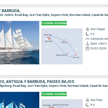
Y BARBUDA,
Comidas incluidas
Star Clipper
6 d
Camarote es
Saint John's
03/01/2028
DO, ANTIGUA Y BARBUDA, PAISES BAJOS
Comidas incluidas
Star Flyer
8 d