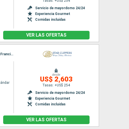
Tasas: +US$ 254
Servicio de mayordomo 24/24
Experiencia Gourmet
Comidas incluidas
VER LAS OFERTAS
Itinerario : Philipsburg, Road Bay, Jost Van Dyke, Sopers Hole, Norman Island, Canal de San Francis Drake, Spanish Town, Islas Virgenes, Gustavia, South Friar's beach, Basseterre (St Kitts), Philipsburg
desde
US$ 2,603
tándar
Tasas: +US$ 254
Servicio de mayordomo 24/24
Experiencia Gourmet
Comidas incluidas
VER LAS OFERTAS