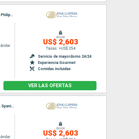
Itinerario : Philipsburg, Charlestown, Cabrits, Terre de Haut, Deshaies, Falmouth, Gustavia, Philipsburg
desde
US$ 2,603
tándar
Tasas: +US$ 254
Servicio de mayordomo 24/24
Experiencia Gourmet
Comidas incluidas
VER LAS OFERTAS
Itinerario : Saint John's, Gustavia, Sopers Hole, Norman Island, Canal de San Francis Drake, Spanish Town, Islas Virgenes, Jost Van Dyke, Road Bay, South Friar's beach, Basseterre (St Kitts), Saint John's
desde
US$ 2,603
tándar