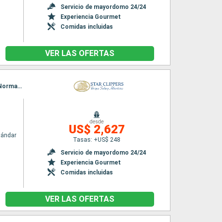
Servicio de mayordomo 24/24
Experiencia Gourmet
Comidas incluidas
VER LAS OFERTAS
Itinerario : Philipsburg, Gustavia, Jost Van Dyke, Sopers Hole, Canal de San Francis Drake, Norman Island, Spanish Town, Islas Virgenes, Basseterre (St Kitts), South Friar's beach, Road Bay, Philipsburg
desde
US$ 2,627
tándar
Tasas: +US$ 248
Servicio de mayordomo 24/24
Experiencia Gourmet
Comidas incluidas
VER LAS OFERTAS