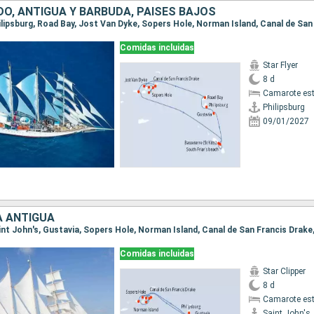
DO, ANTIGUA Y BARBUDA, PAISES BAJOS
Comidas incluidas
Star Flyer
8 d
Camarote es
Philipsburg
09/01/2027
À ANTIGUA
Comidas incluidas
Star Clipper
8 d
Camarote es
Saint John's