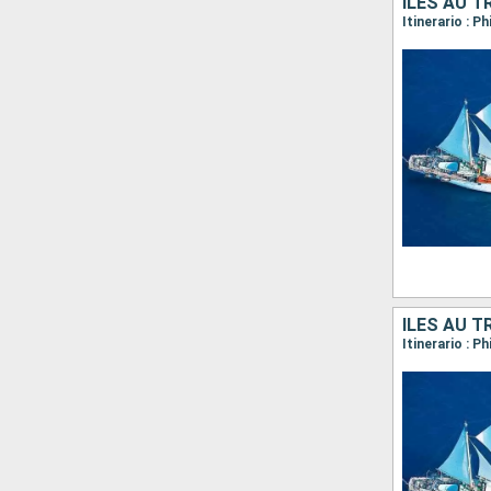
ÎLES AU T
ÎLES AU T