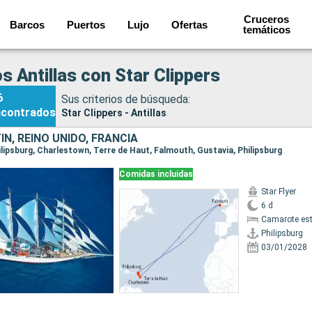
Cruceros
Barcos
Puertos
Lujo
Ofertas
temáticos
s Antillas con Star Clippers
6
Sus criterios de búsqueda:
ncontrados
Star Clippers - Antillas
N, REINO UNIDO, FRANCIA
hilipsburg, Charlestown, Terre de Haut, Falmouth, Gustavia, Philipsburg
Comidas incluidas
Star Flyer
6 d
Camarote es
Philipsburg
03/01/2028