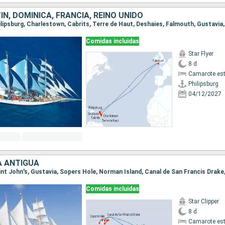
N, DOMINICA, FRANCIA, REINO UNIDO
Comidas incluidas
Star Flyer
8 d
Camarote es
Philipsburg
04/12/2027
À ANTIGUA
Comidas incluidas
Star Clipper
8 d
Camarote es