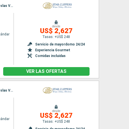
Itinerario : Philipsburg, Road Bay, Sopers Hole, Norman Island, Canal de San Francis Drake, Islas Virgenes, Spanish Town, Jost Van Dyke, Gustavia, Basseterre (St Kitts), South Friar's beach, Philipsburg
desde
US$ 2,627
tándar
Tasas: +US$ 248
Servicio de mayordomo 24/24
Experiencia Gourmet
Comidas incluidas
VER LAS OFERTAS
Itinerario : Philipsburg, Road Bay, Sopers Hole, Norman Island, Canal de San Francis Drake, Islas Virgenes, Spanish Town, Jost Van Dyke, Basseterre (St Kitts), South Friar's beach, Gustavia, Philipsburg
desde
US$ 2,627
tándar
Tasas: +US$ 248
Servicio de mayordomo 24/24