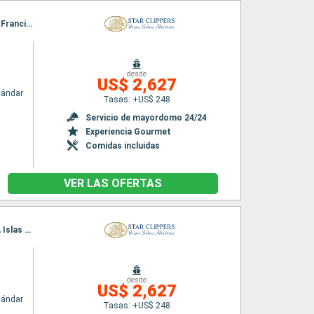
Itinerario : Philipsburg, Road Bay, Jost Van Dyke, Sopers Hole, Norman Island, Canal de San Francis Drake, Spanish Town, Islas Virgenes, South Friar's beach, Basseterre (St Kitts), Gustavia, Philipsburg
desde
US$ 2,627
tándar
Tasas: +US$ 248
Servicio de mayordomo 24/24
Experiencia Gourmet
Comidas incluidas
VER LAS OFERTAS
Itinerario : Saint John's, Gustavia, Sopers Hole, Norman Island, Canal de San Francis Drake, Islas Virgenes, Spanish Town, Jost Van Dyke, Philipsburg, South Friar's beach, Basseterre (St Kitts), Saint John's
desde
US$ 2,627
tándar
Tasas: +US$ 248