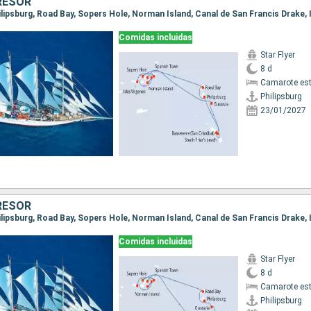
RÉSOR
Comidas incluidas
Star Flyer
8 d
Camarote es
Philipsburg
23/01/2027
RÉSOR
Comidas incluidas
Star Flyer
8 d
Camarote es
Philipsburg