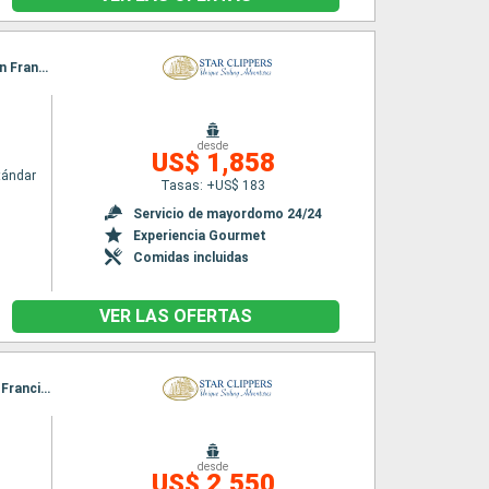
Itinerario : Saint John's, Road Bay, Jost Van Dyke, Sopers Hole, Norman Island, Canal de San Francis Drake, Basseterre (St Kitts), Saint John's
desde
US$ 1,858
tándar
Tasas: +US$ 183
Servicio de mayordomo 24/24
Experiencia Gourmet
Comidas incluidas
VER LAS OFERTAS
Itinerario : Philipsburg, Road Bay, Jost Van Dyke, Sopers Hole, Norman Island, Canal de San Francis Drake, Spanish Town, Islas Virgenes, Basseterre (St Kitts), South Friar's beach, Gustavia, Philipsburg
desde
US$ 2,550