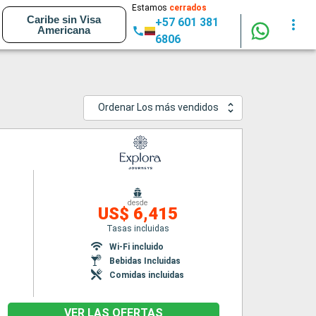
Estamos
cerrados
Caribe sin Visa
+57 601 381
Americana
6806
Ordenar Los más vendidos
desde
US$ 6,415
Tasas incluidas
Wi-Fi incluido
Bebidas Incluidas
Comidas incluidas
VER LAS OFERTAS