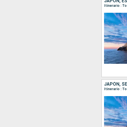
JAPÓN, E
Itinerario : T
JAPÓN, S