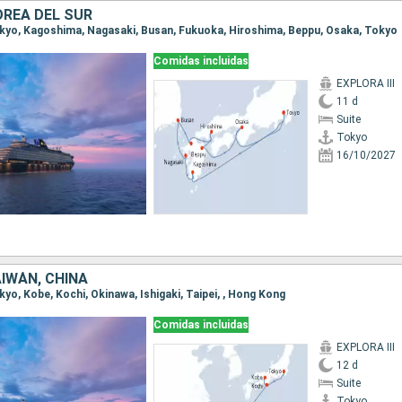
OREA DEL SUR
Tokyo, Kagoshima, Nagasaki, Busan, Fukuoka, Hiroshima, Beppu, Osaka, Tokyo
Comidas incluidas
EXPLORA III
11 d
Suite
Tokyo
16/10/2027
IWÁN, CHINA
okyo, Kobe, Kochi, Okinawa, Ishigaki, Taipei, , Hong Kong
Comidas incluidas
EXPLORA III
12 d
Suite
Tokyo