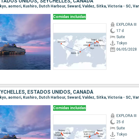
STADOS UNIDOS, SEYCHELLES, CANADÁ
okyo, aomori, Kushiro, Dutch Harbour, Seward, Valdez, Sitka, Victoria - SC, V
Comidas incluidas
EXPLORA III
17 d
Suite
Tokyo
06/05/2028
EYCHELLES, ESTADOS UNIDOS, CANADÁ
Comidas incluidas
EXPLORA III
25 d
Suite
Tokyo