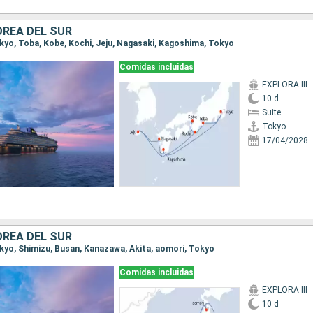
OREA DEL SUR
Tokyo, Toba, Kobe, Kochi, Jeju, Nagasaki, Kagoshima, Tokyo
Comidas incluidas
EXPLORA III
10 d
Suite
Tokyo
17/04/2028
OREA DEL SUR
Tokyo, Shimizu, Busan, Kanazawa, Akita, aomori, Tokyo
Comidas incluidas
EXPLORA III
10 d