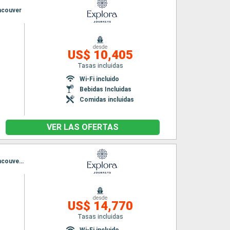
ancouver
desde
US$ 10,405
Tasas incluidas
Wi-Fi incluido
Bebidas Incluidas
Comidas incluidas
VER LAS OFERTAS
Itinerario : Tokyo, aomori, Kushiro, Dutch Harbour, Seward, Valdez, Sitka, Victoria - SC, Vancouver, Wrangell, Juneau, Skagway, Ketchikán, Vancouver
desde
US$ 14,770
Tasas incluidas
Wi-Fi incluido