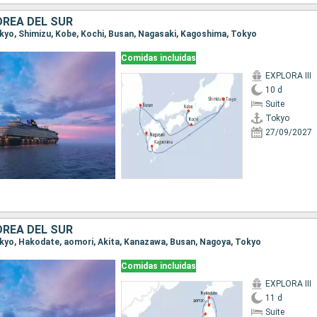
OREA DEL SUR
Tokyo, Shimizu, Kobe, Kochi, Busan, Nagasaki, Kagoshima, Tokyo
Comidas incluidas
EXPLORA III
10 d
Suite
Tokyo
27/09/2027
OREA DEL SUR
Tokyo, Hakodate, aomori, Akita, Kanazawa, Busan, Nagoya, Tokyo
Comidas incluidas
EXPLORA III
11 d
Suite