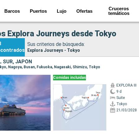
Cruceros
Barcos
Puertos
Lujo
Ofertas
temáticos
s Explora Journeys desde Tokyo
3
Sus criterios de búsqueda:
ncontrados
Explora Journeys - Tokyo
L SUR, JAPÓN
Tokyo, Nagoya, Busan, Fukuoka, Nagasaki, Shimizu, Tokyo
Comidas incluidas
EXPLORA III
9 d
Suite
Tokyo
21/03/2028