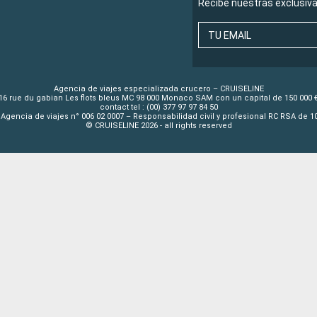
Recibe nuestras exclusiv
TU EMAIL
Agencia de viajes especializada crucero – CRUISELINE
16 rue du gabian Les flots bleus MC 98 000 Monaco SAM con un capital de 150 000 
contact tel : (00) 377 97 97 84 50
Agencia de viajes n° 006 02 0007 – Responsabilidad civil y profesional RC RSA de 
© CRUISELINE 2026 - all rights reserved