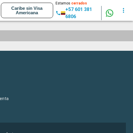
Estamos
cerrados
Caribe sin Visa
+57 601 381
Americana
6806
venta