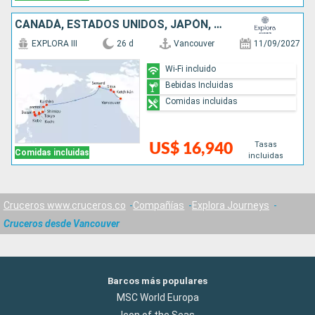
CANADÁ, ESTADOS UNIDOS, JAPÓN, COREA DEL SUR
EXPLORA III
26 d
Vancouver
11/09/2027
Wi-Fi incluido
Bebidas Incluidas
Comidas incluidas
Tasas
US$ 16,940
Comidas incluidas
incluidas
Cruceros www.cruceros.co
Compañías
Explora Journeys
Cruceros desde Vancouver
Barcos más populares
MSC World Europa
Icon of the Seas