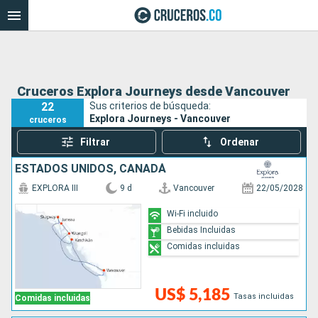
Cruceros Explora Journeys desde Vancouver
22
Sus criterios de búsqueda:
Explora Journeys - Vancouver
cruceros
Filtrar
Ordenar
ESTADOS UNIDOS, CANADÁ
EXPLORA III
9 d
Vancouver
22/05/2028
Wi-Fi incluido
Bebidas Incluidas
Comidas incluidas
US$ 5,185
Tasas incluidas
Comidas incluidas