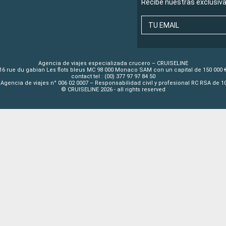
Recibe nuestras exclusiv
TU EMAIL
Agencia de viajes especializada crucero – CRUISELINE
16 rue du gabian Les flots bleus MC 98 000 Monaco SAM con un capital de 150 000 
contact tel : (00) 377 97 97 84 50
Agencia de viajes n° 006 02 0007 – Responsabilidad civil y profesional RC RSA de 
© CRUISELINE 2026 - all rights reserved