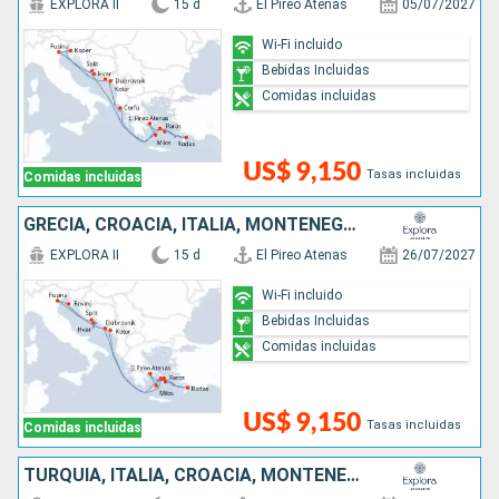
EXPLORA II
15 d
El Pireo Atenas
05/07/2027
Wi-Fi incluido
Bebidas Incluidas
Comidas incluidas
US$ 9,150
Tasas incluidas
Comidas incluidas
GRECIA, CROACIA, ITALIA, MONTENEGRO
EXPLORA II
15 d
El Pireo Atenas
26/07/2027
Wi-Fi incluido
Bebidas Incluidas
Comidas incluidas
US$ 9,150
Tasas incluidas
Comidas incluidas
TURQUÍA, ITALIA, CROACIA, MONTENEGRO, GRECIA