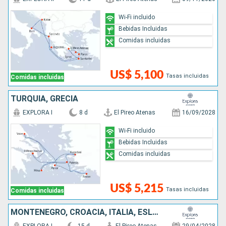
Wi-Fi incluido
Bebidas Incluidas
Comidas incluidas
US$ 5,100
Tasas incluidas
Comidas incluidas
TURQUÍA, GRECIA
EXPLORA I
8 d
El Pireo Atenas
16/09/2028
Wi-Fi incluido
Bebidas Incluidas
Comidas incluidas
US$ 5,215
Tasas incluidas
Comidas incluidas
MONTENEGRO, CROACIA, ITALIA, ESLOVENIA, GRECIA