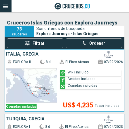
Cruceros Islas Griegas con Explora Journeys
78
Sus criterios de búsqueda:
Explora Journeys - Islas Griegas
cruceros
Filtrar
Ordenar
ITALIA, GRECIA
EXPLORA II
8 d
El Pireo Atenas
07/09/2026
Wi-Fi incluido
Bebidas Incluidas
Comidas incluidas
US$ 4,235
Tasas incluidas
Comidas incluidas
TURQUÍA, GRECIA
EXPLORA I
8 d
El Pireo Atenas
07/04/2028