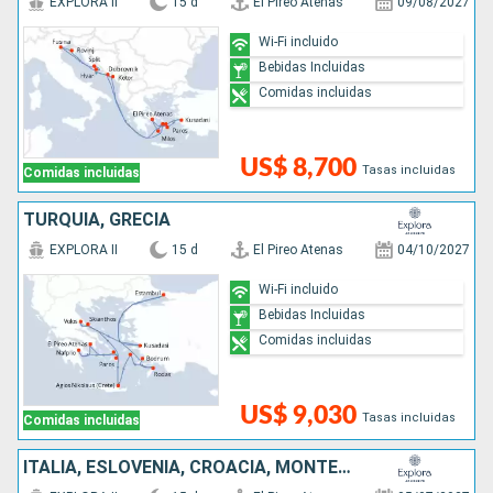
EXPLORA II
15 d
El Pireo Atenas
09/08/2027
Wi-Fi incluido
Bebidas Incluidas
Comidas incluidas
US$ 8,700
Tasas incluidas
Comidas incluidas
TURQUÍA, GRECIA
EXPLORA II
15 d
El Pireo Atenas
04/10/2027
Wi-Fi incluido
Bebidas Incluidas
Comidas incluidas
US$ 9,030
Tasas incluidas
Comidas incluidas
ITALIA, ESLOVENIA, CROACIA, MONTENEGRO, GRECIA