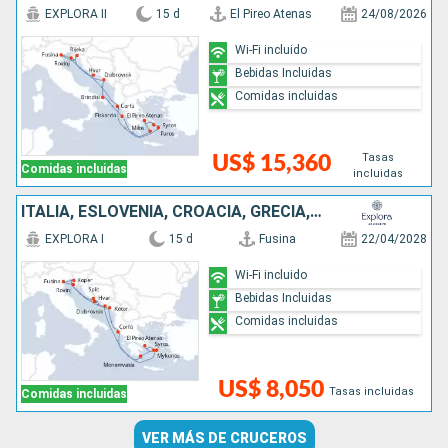
EXPLORA II
15 d
El Pireo Atenas
24/08/2026
Wi-Fi incluido
Bebidas Incluidas
Comidas incluidas
Tasas
US$ 15,360
Comidas incluidas
incluidas
ITALIA, ESLOVENIA, CROACIA, GRECIA, MONTENEGRO
EXPLORA I
15 d
Fusina
22/04/2028
Wi-Fi incluido
Bebidas Incluidas
Comidas incluidas
US$ 8,050
Tasas incluidas
Comidas incluidas
VER MÁS DE CRUCEROS