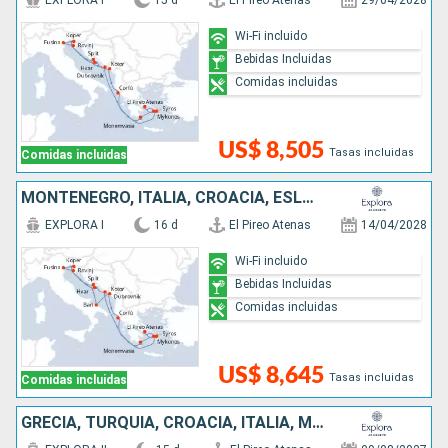
EXPLORA I
15 d
El Pireo Atenas
29/04/2028
Wi-Fi incluido
Bebidas Incluidas
Comidas incluidas
US$ 8,505
Tasas incluidas
Comidas incluidas
MONTENEGRO, ITALIA, CROACIA, ESLOVENIA, GRECIA
EXPLORA I
16 d
El Pireo Atenas
14/04/2028
Wi-Fi incluido
Bebidas Incluidas
Comidas incluidas
US$ 8,645
Tasas incluidas
Comidas incluidas
GRECIA, TURQUÍA, CROACIA, ITALIA, MONTENEGRO