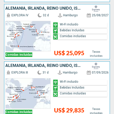
ALEMANIA, IRLANDA, REINO UNIDO, ISLANDIA, GROENLANDIA, ANTIGUA Y BARBUDA, CANADÁ, ESTADOS UNIDOS
EXPLORA IV
32 d
Hamburgo
25/08/2027
Wi-Fi incluido
Bebidas Incluidas
Comidas incluidas
Tasas
US$ 25,095
Comidas incluidas
incluidas
ALEMANIA, IRLANDA, REINO UNIDO, ISLANDIA, GROENLANDIA, CANADÁ, ESTADOS UNIDOS
EXPLORA III
31 d
Hamburgo
07/09/2026
Wi-Fi incluido
Bebidas Incluidas
Comidas incluidas
Tasas
US$ 29,835
Comidas incluidas
incluidas