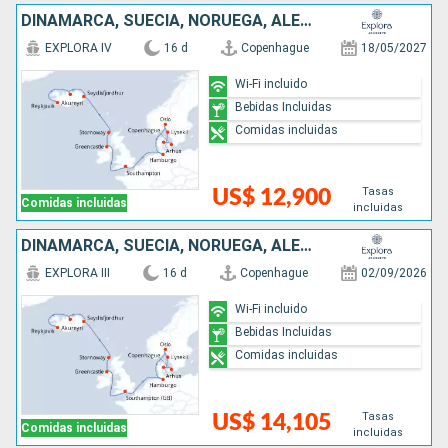
DINAMARCA, SUECIA, NORUEGA, ALEMANIA, IRLANDA, REINO UNIDO, ISLANDIA
EXPLORA IV
16 d
Copenhague
18/05/2027
Wi-Fi incluido
Bebidas Incluidas
Comidas incluidas
Tasas
US$ 12,900
Comidas incluidas
incluidas
DINAMARCA, SUECIA, NORUEGA, ALEMANIA, IRLANDA, REINO UNIDO, ISLANDIA
EXPLORA III
16 d
Copenhague
02/09/2026
Wi-Fi incluido
Bebidas Incluidas
Comidas incluidas
Tasas
US$ 14,105
Comidas incluidas
incluidas