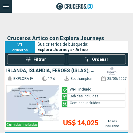
Cruceros Artico con Explora Journeys
21
Sus criterios de búsqueda:
Explora Journeys - Artico
cruceros
Filtrar
Ordenar
IRLANDA, ISLANDIA, FÉROES (ISLAS), REINO UNIDO
EXPLORA IV
17 d
Southampton
25/05/2027
Wi-Fi incluido
Bebidas Incluidas
Comidas incluidas
Tasas
US$ 14,025
Comidas incluidas
incluidas