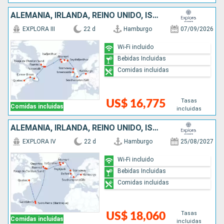
ALEMANIA, IRLANDA, REINO UNIDO, ISLANDIA, GROENLANDIA, CANADÁ
EXPLORA III
22 d
Hamburgo
07/09/2026
Wi-Fi incluido
Bebidas Incluidas
Comidas incluidas
Tasas
US$ 16,775
Comidas incluidas
incluidas
ALEMANIA, IRLANDA, REINO UNIDO, ISLANDIA, GROENLANDIA, ANTIGUA Y BARBUDA, CANADÁ
EXPLORA IV
22 d
Hamburgo
25/08/2027
Wi-Fi incluido
Bebidas Incluidas
Comidas incluidas
Tasas
US$ 18,060
Comidas incluidas
incluidas