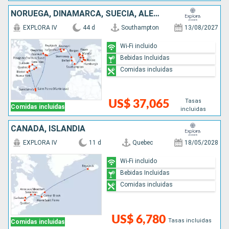
NORUEGA, DINAMARCA, SUECIA, ALEMANIA, IRLANDA, REINO UNIDO, ISLANDIA, GROENLANDIA, ANTIGUA Y BARBUDA, CANADÁ, ESTADOS UNIDOS
EXPLORA IV
44 d
Southampton
13/08/2027
Wi-Fi incluido
Bebidas Incluidas
Comidas incluidas
Tasas
US$ 37,065
Comidas incluidas
incluidas
CANADÁ, ISLANDIA
EXPLORA IV
11 d
Quebec
18/05/2028
Wi-Fi incluido
Bebidas Incluidas
Comidas incluidas
US$ 6,780
Tasas incluidas
Comidas incluidas