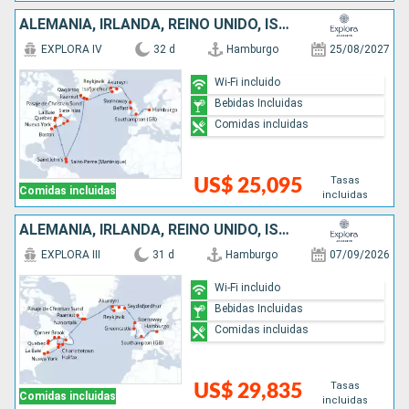
ALEMANIA, IRLANDA, REINO UNIDO, ISLANDIA, GROENLANDIA, ANTIGUA Y BARBUDA, CANADÁ, ESTADOS UNIDOS
EXPLORA IV
32 d
Hamburgo
25/08/2027
Wi-Fi incluido
Bebidas Incluidas
Comidas incluidas
Tasas
US$ 25,095
Comidas incluidas
incluidas
ALEMANIA, IRLANDA, REINO UNIDO, ISLANDIA, GROENLANDIA, CANADÁ, ESTADOS UNIDOS
EXPLORA III
31 d
Hamburgo
07/09/2026
Wi-Fi incluido
Bebidas Incluidas
Comidas incluidas
Tasas
US$ 29,835
Comidas incluidas
incluidas