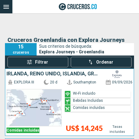
Cruceros Groenlandia con Explora Journeys
15
Sus criterios de búsqueda:
Explora Journeys - Groenlandia
cruceros
Filtrar
Ordenar
IRLANDA, REINO UNIDO, ISLANDIA, GROENLANDIA, CANADÁ
EXPLORA III
20 d
Southampton
09/09/2026
Wi-Fi incluido
Bebidas Incluidas
Comidas incluidas
Tasas
US$ 14,245
Comidas incluidas
incluidas