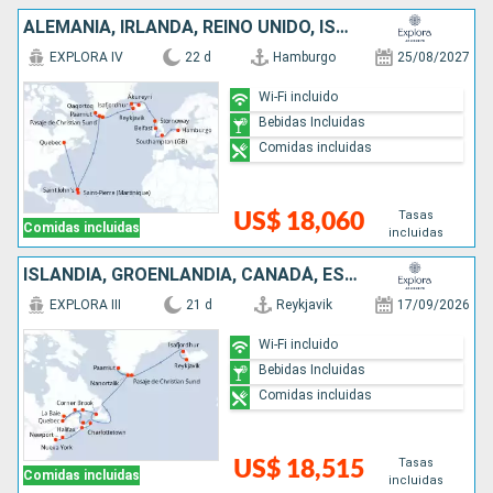
ALEMANIA, IRLANDA, REINO UNIDO, ISLANDIA, GROENLANDIA, ANTIGUA Y BARBUDA, CANADÁ
EXPLORA IV
22 d
Hamburgo
25/08/2027
Wi-Fi incluido
Bebidas Incluidas
Comidas incluidas
Tasas
US$ 18,060
Comidas incluidas
incluidas
ISLANDIA, GROENLANDIA, CANADÁ, ESTADOS UNIDOS
EXPLORA III
21 d
Reykjavik
17/09/2026
Wi-Fi incluido
Bebidas Incluidas
Comidas incluidas
Tasas
US$ 18,515
Comidas incluidas
incluidas