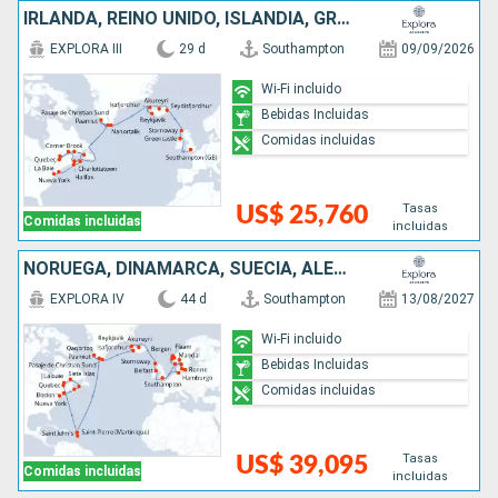
IRLANDA, REINO UNIDO, ISLANDIA, GROENLANDIA, CANADÁ, ESTADOS UNIDOS
EXPLORA III
29 d
Southampton
09/09/2026
Wi-Fi incluido
Bebidas Incluidas
Comidas incluidas
Tasas
US$ 25,760
Comidas incluidas
incluidas
NORUEGA, DINAMARCA, SUECIA, ALEMANIA, IRLANDA, REINO UNIDO, ISLANDIA, GROENLANDIA, ANTIGUA Y BARBUDA, CANADÁ, ESTADOS UNIDOS
EXPLORA IV
44 d
Southampton
13/08/2027
Wi-Fi incluido
Bebidas Incluidas
Comidas incluidas
Tasas
US$ 39,095
Comidas incluidas
incluidas