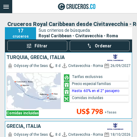
Cruceros Royal Caribbean desde Civitavecchia - 
17
Sus criterios de búsqueda:
Royal Caribbean - Civitavecchia - Roma
cruceros
Filtrar
Ordenar
TURQUÍA, GRECIA, ITALIA
Odyssey of the Seas
8 d
Civitavecchia - Roma
26/09/2027
Tarifas exclusivas
Precio especial familias
Hasta -60% en el 2° pasajero
Comidas incluidas
US$ 798
+Tasas
Comidas incluidas
GRECIA, ITALIA
Odyssey of the Seas
8 d
Civitavecchia - Roma
18/10/2026