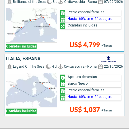
Brilliance of the Seas
8 d
Civitavecchia - Roma
07/09/2026
Precio especial familias
Hasta -60% en el 2° pasajero
Comidas incluidas
US$ 4,799
+Tasas
Comidas incluidas
ITALIA, ESPAÑA
Legend Of The Seas
4 d
Civitavecchia - Roma
22/10/2026
Apertura de ventas
Barco Nuevo
Precio especial familias
Hasta -60% en el 2° pasajero
US$ 1,037
+Tasas
Comidas incluidas