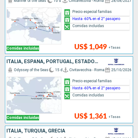
Mariner of the Seas
10 d
Civitavecchia - Roma
28/08/2027
Precio especial familias
Hasta -60% en el 2° pasajero
Comidas incluidas
US$ 1,049
+Tasas
Comidas incluidas
ITALIA, ESPAÑA, PORTUGAL, ESTADOS UNIDOS
Odyssey of the Seas
15 d
Civitavecchia - Roma
25/10/2026
Precio especial familias
Hasta -60% en el 2° pasajero
Comidas incluidas
US$ 1,361
+Tasas
Comidas incluidas
ITALIA, TURQUÍA, GRECIA