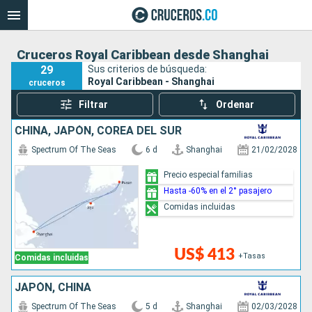
Cruceros Royal Caribbean desde Shanghai
29
Sus criterios de búsqueda:
Royal Caribbean - Shanghai
cruceros
Filtrar
Ordenar
CHINA, JAPÓN, COREA DEL SUR
Spectrum Of The Seas
6 d
Shanghai
21/02/2028
Precio especial familias
Hasta -60% en el 2° pasajero
Comidas incluidas
US$ 413
+Tasas
Comidas incluidas
JAPÓN, CHINA
Spectrum Of The Seas
5 d
Shanghai
02/03/2028