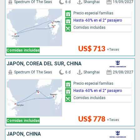
Spectrum Of The Seas
6 d
Shanghai
19/09/2027
Precio especial familias
Hasta -60% en el 2° pasajero
Comidas incluidas
US$ 713
+Tasas
Comidas incluidas
JAPÓN, COREA DEL SUR, CHINA
Spectrum Of The Seas
6 d
Shanghai
29/08/2027
Precio especial familias
Hasta -60% en el 2° pasajero
Comidas incluidas
US$ 778
+Tasas
Comidas incluidas
JAPÓN, CHINA