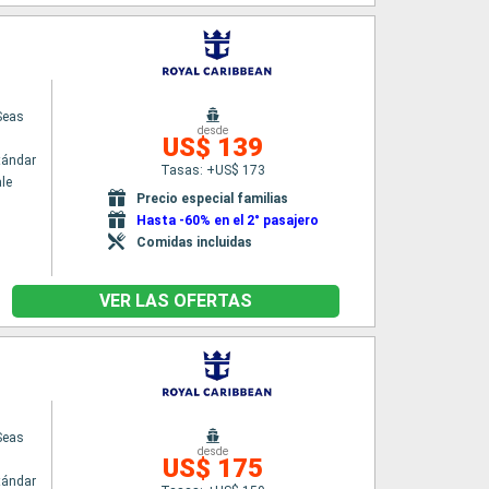
Seas
desde
US$ 139
tándar
Tasas: +US$ 173
le
Precio especial familias
Hasta -60% en el 2° pasajero
Comidas incluidas
VER LAS OFERTAS
Seas
desde
US$ 175
tándar