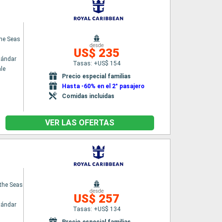
the Seas
desde
US$ 235
tándar
Tasas: +US$ 154
le
Precio especial familias
Hasta -60% en el 2° pasajero
Comidas incluidas
VER LAS OFERTAS
the Seas
desde
US$ 257
tándar
Tasas: +US$ 134
Precio especial familias