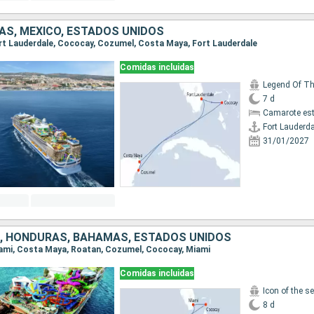
S, MÉXICO, ESTADOS UNIDOS
Fort Lauderdale, Cococay, Cozumel, Costa Maya, Fort Lauderdale
Comidas incluidas
Legend Of T
7 d
Camarote es
Fort Lauderda
31/01/2027
, HONDURAS, BAHAMAS, ESTADOS UNIDOS
Miami, Costa Maya, Roatan, Cozumel, Cococay, Miami
Comidas incluidas
Icon of the s
8 d