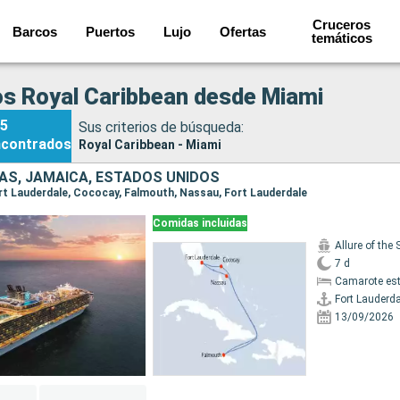
Cruceros
Barcos
Puertos
Lujo
Ofertas
temáticos
s Royal Caribbean desde Miami
5
Sus criterios de búsqueda:
ncontrados
Royal Caribbean - Miami
S, JAMAICA, ESTADOS UNIDOS
Fort Lauderdale, Cococay, Falmouth, Nassau, Fort Lauderdale
Comidas incluidas
Allure of the
7 d
Camarote es
Fort Lauderda
13/09/2026