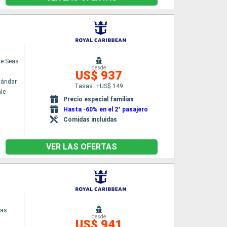
he Seas
desde
US$ 937
tándar
Tasas: +US$ 149
le
Precio especial familias
Hasta -60% en el 2° pasajero
Comidas incluidas
VER LAS OFERTAS
eas
desde
US$ 941