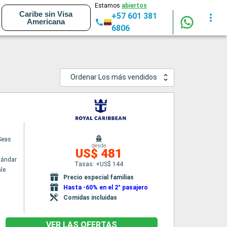
Estamos
abiertos
Caribe sin Visa
+57 601 381
Americana
6806
Ordenar Los más vendidos
 Seas
desde
US$ 481
tándar
Tasas: +US$ 144
le
Precio especial familias
Hasta -60% en el 2° pasajero
Comidas incluidas
VER LAS OFERTAS