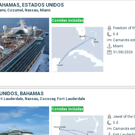
BAHAMAS, ESTADOS UNIDOS
Miami, Cozumel, Nassau, Miami
Comidas incluidas
Freedom of t
6 d
Camarote es
Miami
31/08/2026
UNIDOS, BAHAMAS
Fort Lauderdale, Nassau, Cococay, Fort Lauderdale
Comidas incluidas
Jewel of the 
5 d
Camarote es
Fort Lauderda