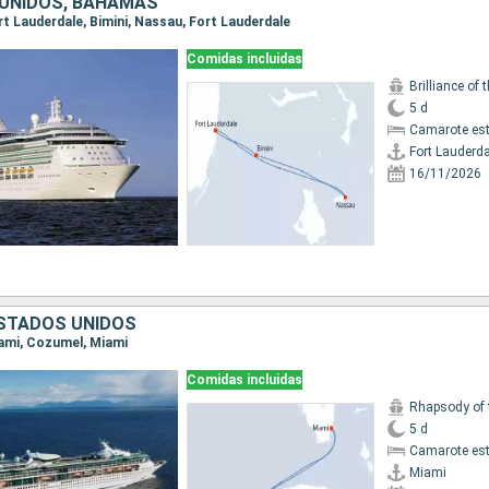
UNIDOS, BAHAMAS
ort Lauderdale, Bimini, Nassau, Fort Lauderdale
Comidas incluidas
Brilliance of 
5 d
Camarote es
Fort Lauderda
16/11/2026
ESTADOS UNIDOS
Miami, Cozumel, Miami
Comidas incluidas
Rhapsody of 
5 d
Camarote es
Miami