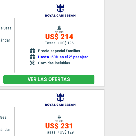
he Seas
desde
US$ 214
tándar
Tasas: +US$ 196
Precio especial familias
Hasta -60% en el 2° pasajero
Comidas incluidas
VER LAS OFERTAS
Seas
desde
US$ 231
tándar
Tasas: +US$ 129
le