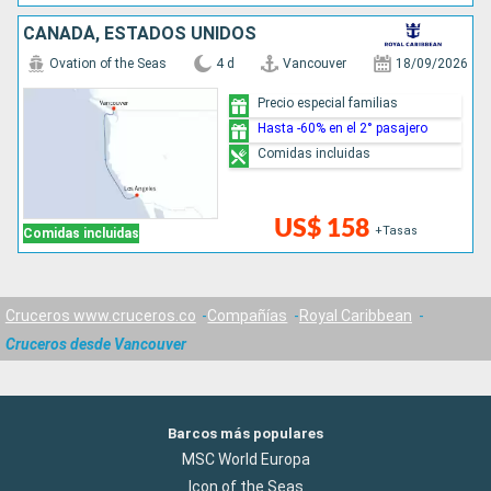
CANADÁ, ESTADOS UNIDOS
Ovation of the Seas
4 d
Vancouver
18/09/2026
Precio especial familias
Hasta -60% en el 2° pasajero
Comidas incluidas
US$ 158
+Tasas
Comidas incluidas
Cruceros www.cruceros.co
Compañías
Royal Caribbean
Cruceros desde Vancouver
Barcos más populares
MSC World Europa
Icon of the Seas