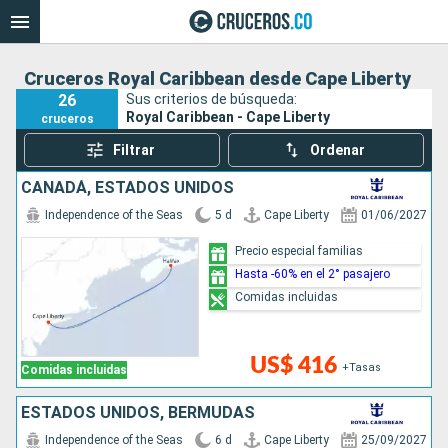
Cruceros Royal Caribbean desde Cape Liberty
26
Sus criterios de búsqueda:
Royal Caribbean - Cape Liberty
cruceros
Filtrar
Ordenar
CANADÁ, ESTADOS UNIDOS
Independence of the Seas
5 d
Cape Liberty
01/06/2027
Precio especial familias
Hasta -60% en el 2° pasajero
Comidas incluidas
US$ 416
+Tasas
Comidas incluidas
ESTADOS UNIDOS, BERMUDAS
Independence of the Seas
6 d
Cape Liberty
25/09/2027