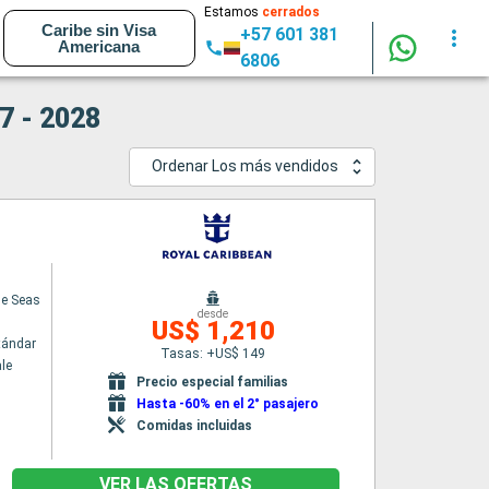
Estamos
cerrados
Caribe sin Visa
+57 601 381
Americana
6806
7 - 2028
Ordenar Los más vendidos
he Seas
desde
US$ 1,210
tándar
Tasas: +US$ 149
le
Precio especial familias
Hasta -60% en el 2° pasajero
Comidas incluidas
VER LAS OFERTAS