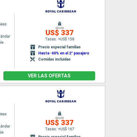
Seas
desde
US$ 337
tándar
Tasas: +US$ 158
le
Precio especial familias
Hasta -60% en el 2° pasajero
Comidas incluidas
VER LAS OFERTAS
Seas
desde
US$ 337
tándar
Tasas: +US$ 167
le
Precio especial familias