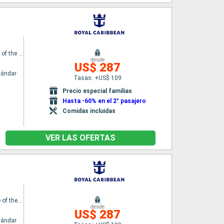
Enchantment of the Seas
desde
US$ 287
tándar
Tasas: +US$ 109
Precio especial familias
Hasta -60% en el 2° pasajero
Comidas incluidas
VER LAS OFERTAS
Independence of the Seas
desde
US$ 287
tándar