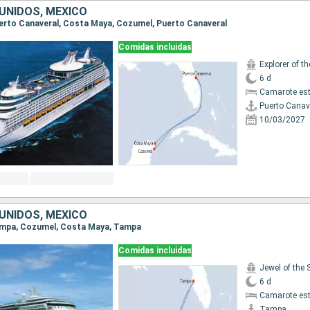
UNIDOS, MÉXICO
Puerto Canaveral, Costa Maya, Cozumel, Puerto Canaveral
Comidas incluidas
Explorer of t
6 d
Camarote es
Puerto Canav
10/03/2027
UNIDOS, MÉXICO
Tampa, Cozumel, Costa Maya, Tampa
Comidas incluidas
Jewel of the 
6 d
Camarote es
Tampa