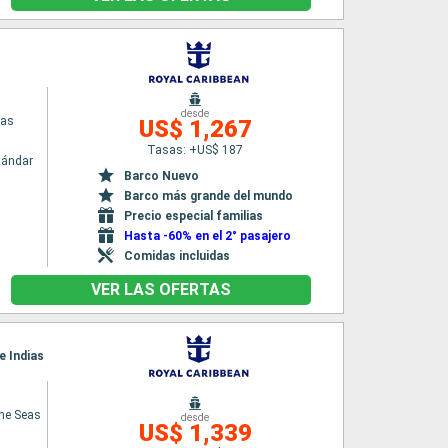
desde
eas
US$ 1,267
Tasas: +US$ 187
tándar
Barco Nuevo
Barco más grande del mundo
Precio especial familias
Hasta -60% en el 2° pasajero
Comidas incluidas
VER LAS OFERTAS
e Indias
the Seas
desde
US$ 1,339