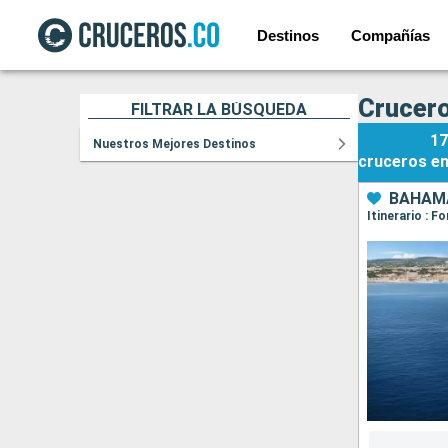
Destinos
Compañías
Crucero
FILTRAR LA BÚSQUEDA
17
Nuestros Mejores Destinos
cruceros
e
BAHAMA
Itinerario : 