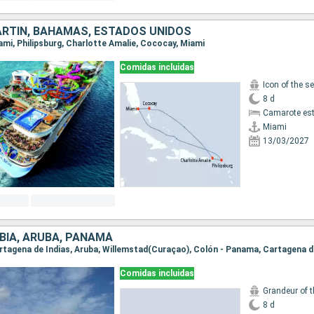
RTÍN, BAHAMAS, ESTADOS UNIDOS
iami, Philipsburg, Charlotte Amalie, Cococay, Miami
Comidas incluidas
Icon of the s
8 d
Camarote es
Miami
13/03/2027
IA, ARUBA, PANAMÁ
Cartagena de Indias, Aruba, Willemstad(Curaçao), Colón - Panama, Cartagena d
Comidas incluidas
Grandeur of 
8 d