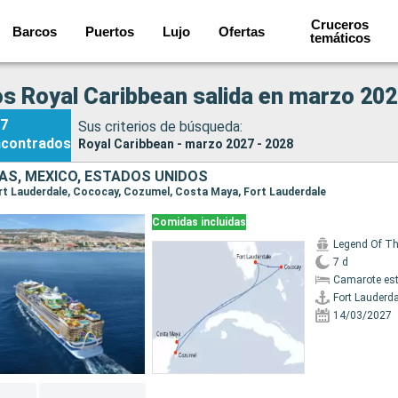
Cruceros
Barcos
Puertos
Lujo
Ofertas
temáticos
s Royal Caribbean salida en marzo 202
7
Sus criterios de búsqueda:
ncontrados
Royal Caribbean - marzo 2027 - 2028
S, MÉXICO, ESTADOS UNIDOS
Fort Lauderdale, Cococay, Cozumel, Costa Maya, Fort Lauderdale
Comidas incluidas
Legend Of T
7 d
Camarote es
Fort Lauderda
14/03/2027