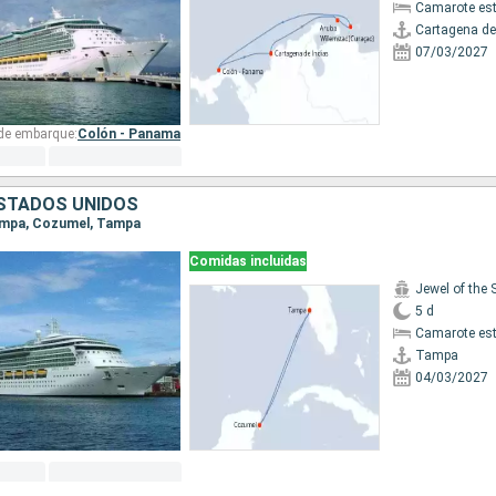
Camarote es
Cartagena de
07/03/2027
 de embarque:
Colón - Panama
ESTADOS UNIDOS
Tampa, Cozumel, Tampa
Comidas incluidas
Jewel of the 
5 d
Camarote es
Tampa
04/03/2027