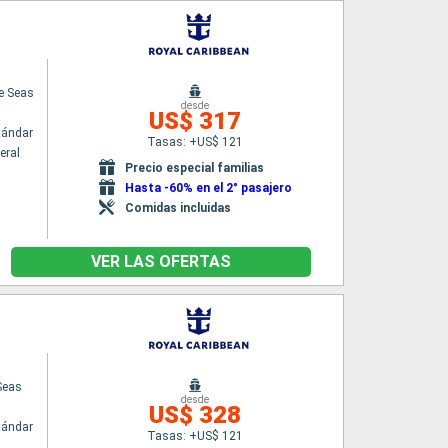
he Seas
desde
US$ 317
tándar
Tasas: +US$ 121
eral
Precio especial familias
Hasta -60% en el 2° pasajero
Comidas incluidas
VER LAS OFERTAS
Seas
desde
US$ 328
tándar
Tasas: +US$ 121