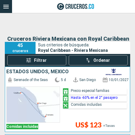
Cruceros Riviera Mexicana con Royal Caribbean
45
Sus criterios de búsqueda:
Royal Caribbean - Riviera Mexicana
cruceros
Filtrar
Ordenar
ESTADOS UNIDOS, MÉXICO
Serenade of the Seas
5 d
San Diego
10/01/2027
Precio especial familias
Hasta -60% en el 2° pasajero
Comidas incluidas
US$ 123
+Tasas
Comidas incluidas