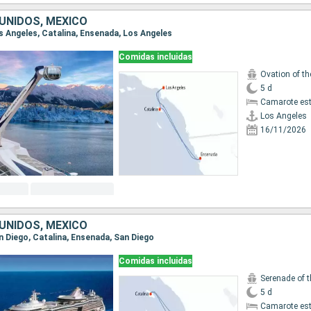
UNIDOS, MÉXICO
os Angeles, Catalina, Ensenada, Los Angeles
Comidas incluidas
Ovation of t
5 d
Camarote es
Los Angeles
16/11/2026
UNIDOS, MÉXICO
an Diego, Catalina, Ensenada, San Diego
Comidas incluidas
Serenade of 
5 d
Camarote es