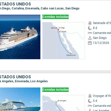
ESTADOS UNIDOS
San Diego, Catalina, Ensenada, Cabo san Lucas, San Diego
Comidas incluidas
Serenade of 
8 d
Camarote es
San Diego
13/12/2026
ESTADOS UNIDOS
Los Angeles, Ensenada, Los Angeles
Comidas incluidas
Voyager of t
5 d
Camarote es
Los Angeles