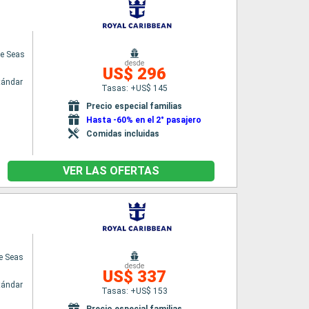
he Seas
desde
US$ 296
tándar
Tasas: +US$ 145
Precio especial familias
Hasta -60% en el 2° pasajero
Comidas incluidas
VER LAS OFERTAS
he Seas
desde
US$ 337
tándar
Tasas: +US$ 153
Precio especial familias