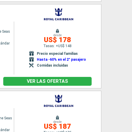
he Seas
desde
US$ 178
tándar
Tasas: +US$ 148
Precio especial familias
Hasta -60% en el 2° pasajero
Comidas incluidas
VER LAS OFERTAS
the Seas
desde
US$ 187
tándar