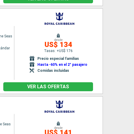
the Seas
desde
US$ 134
tándar
Tasas: +US$ 176
Precio especial familias
Hasta -60% en el 2° pasajero
Comidas incluidas
VER LAS OFERTAS
he Seas
desde
US$ 141