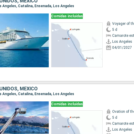
UNIDOS, MÉXICO
os Angeles, Catalina, Ensenada, Los Angeles
Comidas incluidas
Voyager of t
5 d
Camarote es
Los Angeles
04/01/2027
UNIDOS, MÉXICO
os Angeles, Catalina, Ensenada, Los Angeles
Comidas incluidas
Ovation of t
5 d
Camarote es
Los Angeles