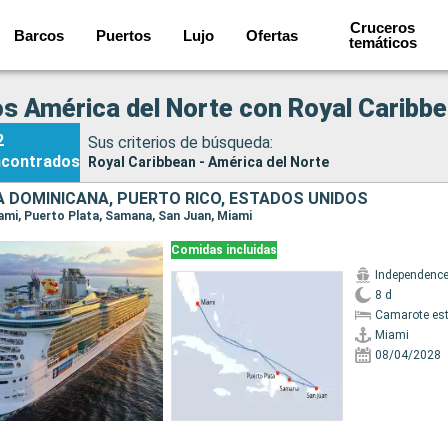
Cruceros
Barcos
Puertos
Lujo
Ofertas
temáticos
s América del Norte con Royal Caribb
2
Sus criterios de búsqueda:
ncontrados
Royal Caribbean - América del Norte
A DOMINICANA, PUERTO RICO, ESTADOS UNIDOS
Miami, Puerto Plata, Samana, San Juan, Miami
Comidas incluidas
8 d
Camarote es
Miami
08/04/2028