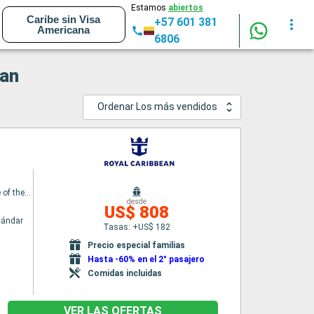
Estamos
abiertos
Caribe sin Visa
+57 601 381
Americana
6806
ean
Ordenar Los más vendidos
Independence of the Seas
desde
US$ 808
tándar
Tasas: +US$ 182
Precio especial familias
Hasta -60% en el 2° pasajero
Comidas incluidas
VER LAS OFERTAS