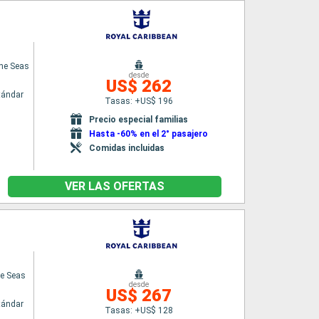
the Seas
desde
US$ 262
tándar
Tasas: +US$ 196
Precio especial familias
Hasta -60% en el 2° pasajero
Comidas incluidas
VER LAS OFERTAS
he Seas
desde
US$ 267
tándar
Tasas: +US$ 128