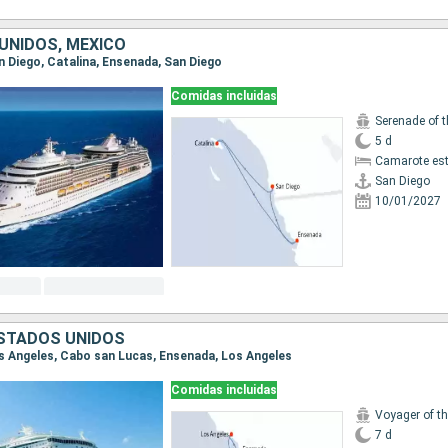
UNIDOS, MÉXICO
an Diego, Catalina, Ensenada, San Diego
Comidas incluidas
Serenade of 
5 d
Camarote es
San Diego
10/01/2027
ESTADOS UNIDOS
Los Angeles, Cabo san Lucas, Ensenada, Los Angeles
Comidas incluidas
Voyager of t
7 d