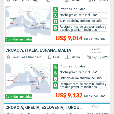
Seven Seas Prestige
11 d
Trieste
21/08/2027
Propinas incluidas
Noche pre-crucero incluida*
Servicio de lavanderia incluido
Restaurantes de especialidades y
bebidas premium incluidos
US$ 9,014
Tasas incluidas
Comidas incluidas
CROACIA, ITALIA, ESPAÑA, MALTA
Seven Seas Grandeur
12 d
Fusina
27/05/2028
Propinas incluidas
Noche pre-crucero incluida*
Servicio de lavanderia incluido
Restaurantes de especialidades y
bebidas premium incluidos
US$ 9,132
Tasas incluidas
Comidas incluidas
CROACIA, GRECIA, ESLOVENIA, TURQUÍA, ITALIA