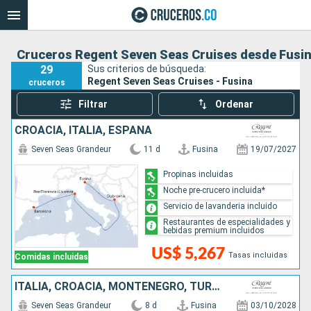
Cruceros Regent Seven Seas Cruises desde Fusi
29
Sus criterios de búsqueda:
Regent Seven Seas Cruises - Fusina
cruceros
Filtrar
Ordenar
CROACIA, ITALIA, ESPAÑA
Seven Seas Grandeur
11 d
Fusina
19/07/2027
Propinas incluidas
Noche pre-crucero incluida*
Servicio de lavanderia incluido
Restaurantes de especialidades y
bebidas premium incluidos
US$ 5,267
Tasas incluidas
Comidas incluidas
ITALIA, CROACIA, MONTENEGRO, TURQUÍA, GRECIA
Seven Seas Grandeur
8 d
Fusina
03/10/2028