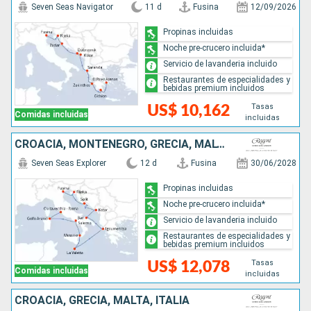
Seven Seas Navigator
11 d
Fusina
12/09/2026
Propinas incluidas
Noche pre-crucero incluida*
Servicio de lavanderia incluido
Restaurantes de especialidades y
bebidas premium incluidos
Tasas
US$ 10,162
Comidas incluidas
incluidas
CROACIA, MONTENEGRO, GRECIA, MALTA, ITALIA
Seven Seas Explorer
12 d
Fusina
30/06/2028
Propinas incluidas
Noche pre-crucero incluida*
Servicio de lavanderia incluido
Restaurantes de especialidades y
bebidas premium incluidos
Tasas
US$ 12,078
Comidas incluidas
incluidas
CROACIA, GRECIA, MALTA, ITALIA