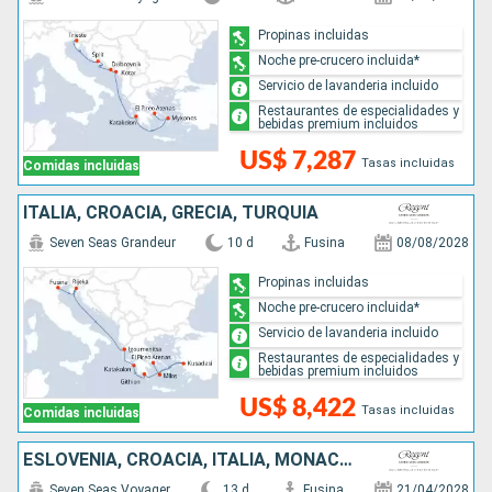
Propinas incluidas
Noche pre-crucero incluida*
Servicio de lavanderia incluido
Restaurantes de especialidades y
bebidas premium incluidos
US$ 7,287
Tasas incluidas
Comidas incluidas
ITALIA, CROACIA, GRECIA, TURQUÍA
Seven Seas Grandeur
10 d
Fusina
08/08/2028
Propinas incluidas
Noche pre-crucero incluida*
Servicio de lavanderia incluido
Restaurantes de especialidades y
bebidas premium incluidos
US$ 8,422
Tasas incluidas
Comidas incluidas
ESLOVENIA, CROACIA, ITALIA, MONACO, ESPAÑA
Seven Seas Voyager
13 d
Fusina
21/04/2028