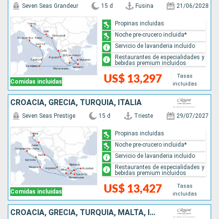
Seven Seas Grandeur
15 d
Fusina
21/06/2028
Propinas incluidas
Noche pre-crucero incluida*
Servicio de lavanderia incluido
Restaurantes de especialidades y
bebidas premium incluidos
Tasas
US$ 13,297
Comidas incluidas
incluidas
CROACIA, GRECIA, TURQUÍA, ITALIA
Seven Seas Prestige
15 d
Trieste
29/07/2027
Propinas incluidas
Noche pre-crucero incluida*
Servicio de lavanderia incluido
Restaurantes de especialidades y
bebidas premium incluidos
Tasas
US$ 13,427
Comidas incluidas
incluidas
CROACIA, GRECIA, TURQUÍA, MALTA, ITALIA, ESPAÑA