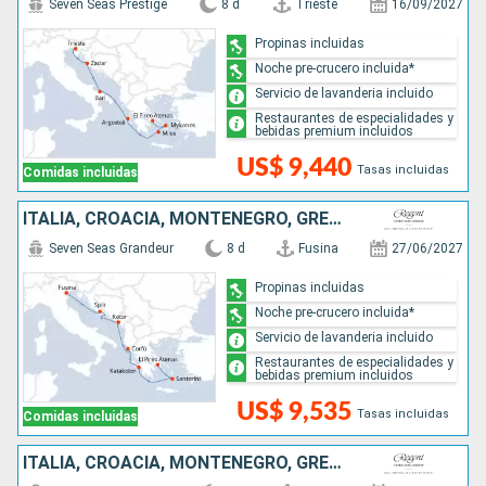
Seven Seas Prestige
8 d
Trieste
16/09/2027
Propinas incluidas
Noche pre-crucero incluida*
Servicio de lavanderia incluido
Restaurantes de especialidades y
bebidas premium incluidos
US$ 9,440
Tasas incluidas
Comidas incluidas
ITALIA, CROACIA, MONTENEGRO, GRECIA
Seven Seas Grandeur
8 d
Fusina
27/06/2027
Propinas incluidas
Noche pre-crucero incluida*
Servicio de lavanderia incluido
Restaurantes de especialidades y
bebidas premium incluidos
US$ 9,535
Tasas incluidas
Comidas incluidas
ITALIA, CROACIA, MONTENEGRO, GRECIA, MALTA, ESPAÑA