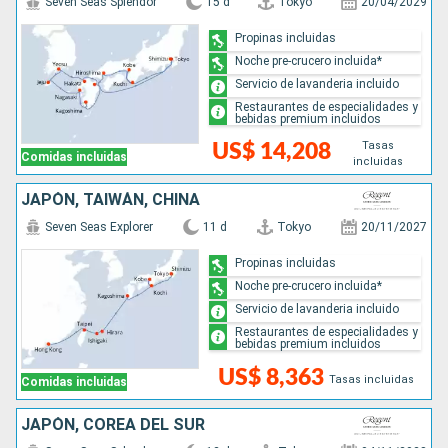
Seven Seas Splendor
15 d
Tokyo
20/04/2029
Propinas incluidas
Noche pre-crucero incluida*
Servicio de lavanderia incluido
Restaurantes de especialidades y
bebidas premium incluidos
Tasas
US$ 14,208
Comidas incluidas
incluidas
JAPÓN, TAIWÁN, CHINA
Seven Seas Explorer
11 d
Tokyo
20/11/2027
Propinas incluidas
Noche pre-crucero incluida*
Servicio de lavanderia incluido
Restaurantes de especialidades y
bebidas premium incluidos
US$ 8,363
Tasas incluidas
Comidas incluidas
JAPÓN, COREA DEL SUR