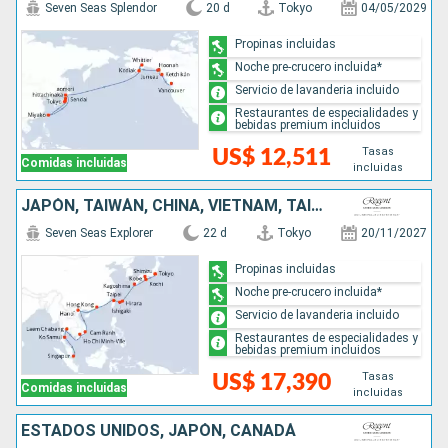
Seven Seas Splendor
20 d
Tokyo
04/05/2029
Propinas incluidas
Noche pre-crucero incluida*
Servicio de lavanderia incluido
Restaurantes de especialidades y
bebidas premium incluidos
Tasas
US$ 12,511
Comidas incluidas
incluidas
JAPÓN, TAIWÁN, CHINA, VIETNAM, TAILANDIA, SINGAPUR
Seven Seas Explorer
22 d
Tokyo
20/11/2027
Propinas incluidas
Noche pre-crucero incluida*
Servicio de lavanderia incluido
Restaurantes de especialidades y
bebidas premium incluidos
Tasas
US$ 17,390
Comidas incluidas
incluidas
ESTADOS UNIDOS, JAPÓN, CANADÁ