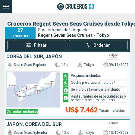
Cruceros Regent Seven Seas Cruises desde Toky
27
Sus criterios de búsqueda:
Regent Seven Seas Cruises - Tokyo
cruceros
Filtrar
Ordenar
COREA DEL SUR, JAPÓN
Seven Seas Explorer
12 d
Tokyo
09/11/2027
Propinas incluidas
Noche pre-crucero incluida*
Servicio de lavanderia incluido
Restaurantes de especialidades y
bebidas premium incluidos
US$ 7,462
Tasas incluidas
Comidas incluidas
JAPÓN, COREA DEL SUR
Seven Seas Splendor
12 d
Tokyo
13/10/2028