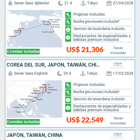
Seven Seas Splendor
21 d
Tokyo
27/04/2028
Propinas incluidas
Noche pre-crucero incluida*
Servicio de lavanderia incluido
Restaurantes de especialidades y
bebidas premium incluidos
Tasas
US$ 21,306
Comidas incluidas
incluidas
COREA DEL SUR, JAPÓN, TAIWÁN, CHINA, VIETNAM, TAILANDIA, SINGAPUR
Seven Seas Explorer
29 d
Tokyo
17/03/2028
Propinas incluidas
Noche pre-crucero incluida*
Servicio de lavanderia incluido
Restaurantes de especialidades y
bebidas premium incluidos
Tasas
US$ 22,549
Comidas incluidas
incluidas
JAPÓN, TAIWÁN, CHINA