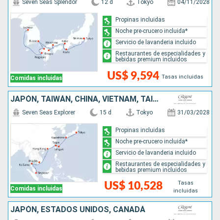
Seven Seas Splendor
12 d
Tokyo
04/11/2028
Propinas incluidas
Noche pre-crucero incluida*
Servicio de lavanderia incluido
Restaurantes de especialidades y
bebidas premium incluidos
US$ 9,594
Tasas incluidas
Comidas incluidas
JAPÓN, TAIWÁN, CHINA, VIETNAM, TAILANDIA, SINGAPUR
Seven Seas Explorer
15 d
Tokyo
31/03/2028
Propinas incluidas
Noche pre-crucero incluida*
Servicio de lavanderia incluido
Restaurantes de especialidades y
bebidas premium incluidos
Tasas
US$ 10,528
Comidas incluidas
incluidas
JAPÓN, ESTADOS UNIDOS, CANADÁ