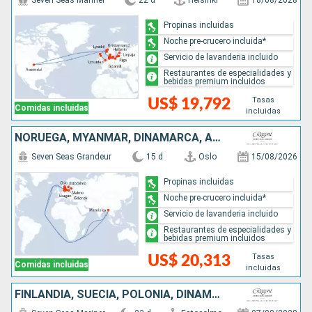
Seven Seas Mariner
22 d
Helsinki
18/08/2028
Propinas incluidas
Noche pre-crucero incluida*
Servicio de lavanderia incluido
Restaurantes de especialidades y
bebidas premium incluidos
Tasas
US$ 19,792
Comidas incluidas
incluidas
NORUEGA, MYANMAR, DINAMARCA, ALEMANIA, POLONIA, LETONIA, SUECIA
Seven Seas Grandeur
15 d
Oslo
15/08/2026
Propinas incluidas
Noche pre-crucero incluida*
Servicio de lavanderia incluido
Restaurantes de especialidades y
bebidas premium incluidos
Tasas
US$ 20,313
Comidas incluidas
incluidas
FINLANDIA, SUECIA, POLONIA, DINAMARCA, ALEMANIA, ESTONIA, LETONIA