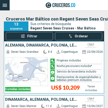
Cruceros Mar Báltico con Regent Seven Seas Cru
13
Sus criterios de búsqueda:
Regent Seven Seas Cruises - Mar Báltico
cruceros
Filtrar
Ordenar
ALEMANIA, DINAMARCA, POLONIA, LETONIA, SUECIA
Seven Seas Grandeur
8 d
Copenhague
22/08/2026
Propinas incluidas
Noche pre-crucero incluida*
Servicio de lavanderia incluido
Restaurantes de especialidades y
bebidas premium incluidos
Tasas
US$ 10,209
Comidas incluidas
incluidas
DINAMARCA, ALEMANIA, POLONIA, LETONIA, ESTONIA, FINLANDIA, SUECIA
Seven Seas Mariner
11 d
Copenhague
10/06/2027