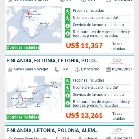
Propinas incluidas
Noche pre-crucero incluida*
Servicio de lavanderia incluido
Restaurantes de especialidades y
bebidas premium incluidos
Tasas
US$ 11,357
Comidas incluidas
incluidas
FINLANDIA, ESTONIA, LETONIA, POLONIA, ALEMANIA, SUECIA, DINAMARCA
Seven Seas Voyager
13 d
Estocolmo
02/06/2027
Propinas incluidas
Noche pre-crucero incluida*
Servicio de lavanderia incluido
Restaurantes de especialidades y
bebidas premium incluidos
Tasas
US$ 13,261
Comidas incluidas
incluidas
FINLANDIA, LETONIA, POLONIA, ALEMANIA, DINAMARCA, SUECIA, NORUEGA, REINO UNIDO, PAISES BAJOS