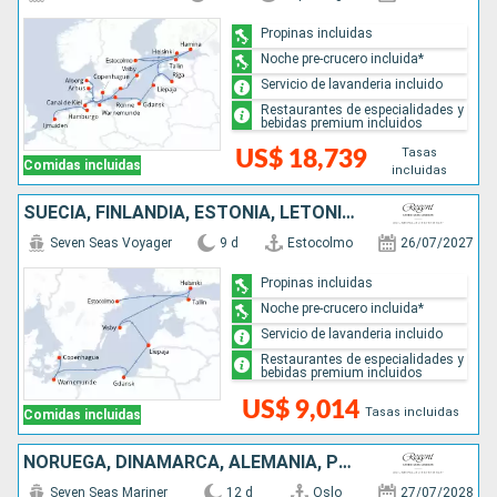
Propinas incluidas
Noche pre-crucero incluida*
Servicio de lavanderia incluido
Restaurantes de especialidades y
bebidas premium incluidos
Tasas
US$ 18,739
Comidas incluidas
incluidas
SUECIA, FINLANDIA, ESTONIA, LETONIA, POLONIA, ALEMANIA, DINAMARCA
Seven Seas Voyager
9 d
Estocolmo
26/07/2027
Propinas incluidas
Noche pre-crucero incluida*
Servicio de lavanderia incluido
Restaurantes de especialidades y
bebidas premium incluidos
US$ 9,014
Tasas incluidas
Comidas incluidas
NORUEGA, DINAMARCA, ALEMANIA, POLONIA, LITUANIA, LETONIA, SUECIA
Seven Seas Mariner
12 d
Oslo
27/07/2028