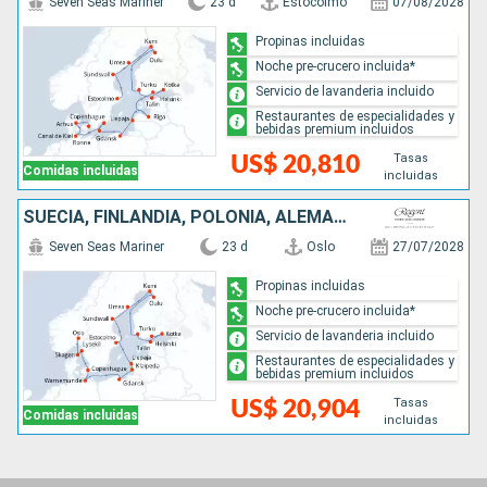
Seven Seas Mariner
23 d
Estocolmo
07/08/2028
Propinas incluidas
Noche pre-crucero incluida*
Servicio de lavanderia incluido
Restaurantes de especialidades y
bebidas premium incluidos
Tasas
US$ 20,810
Comidas incluidas
incluidas
SUECIA, FINLANDIA, POLONIA, ALEMANIA, DINAMARCA, LETONIA, NORUEGA, LITUANIA, ESTONIA
Seven Seas Mariner
23 d
Oslo
27/07/2028
Propinas incluidas
Noche pre-crucero incluida*
Servicio de lavanderia incluido
Restaurantes de especialidades y
bebidas premium incluidos
Tasas
US$ 20,904
Comidas incluidas
incluidas