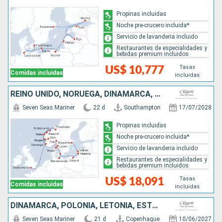
Propinas incluidas
Noche pre-crucero incluida*
Servicio de lavanderia incluido
Restaurantes de especialidades y
bebidas premium incluidos
Tasas
US$ 10,777
Comidas incluidas
incluidas
REINO UNIDO, NORUEGA, DINAMARCA, SUECIA, ALEMANIA, POLONIA, LITUANIA, LETONIA
Seven Seas Mariner
22 d
Southampton
17/07/2028
Propinas incluidas
Noche pre-crucero incluida*
Servicio de lavanderia incluido
Restaurantes de especialidades y
bebidas premium incluidos
Tasas
US$ 18,091
Comidas incluidas
incluidas
DINAMARCA, POLONIA, LETONIA, ESTONIA, FINLANDIA, SUECIA, ALEMANIA, PAISES BAJOS
Seven Seas Mariner
21 d
Copenhague
10/06/2027