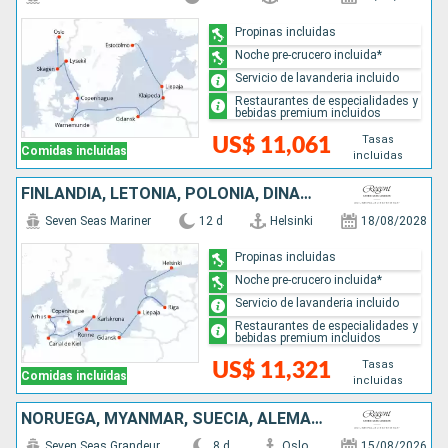
Propinas incluidas
Noche pre-crucero incluida*
Servicio de lavanderia incluido
Restaurantes de especialidades y
bebidas premium incluidos
Tasas
US$ 11,061
Comidas incluidas
incluidas
FINLANDIA, LETONIA, POLONIA, DINAMARCA, SUECIA, ALEMANIA
Seven Seas Mariner
12 d
Helsinki
18/08/2028
Propinas incluidas
Noche pre-crucero incluida*
Servicio de lavanderia incluido
Restaurantes de especialidades y
bebidas premium incluidos
Tasas
US$ 11,321
Comidas incluidas
incluidas
NORUEGA, MYANMAR, SUECIA, ALEMANIA, DINAMARCA
Seven Seas Grandeur
8 d
Oslo
15/08/2026