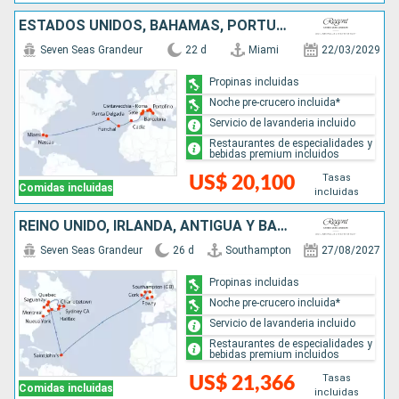
ESTADOS UNIDOS, BAHAMAS, PORTUGAL, ESPAÑA, FRANCIA, MONACO, ITALIA
Seven Seas Grandeur
22 d
Miami
22/03/2029
Propinas incluidas
Noche pre-crucero incluida*
Servicio de lavanderia incluido
Restaurantes de especialidades y
bebidas premium incluidos
Tasas
US$ 20,100
Comidas incluidas
incluidas
REINO UNIDO, IRLANDA, ANTIGUA Y BARBUDA, CANADÁ, ESTADOS UNIDOS
Seven Seas Grandeur
26 d
Southampton
27/08/2027
Propinas incluidas
Noche pre-crucero incluida*
Servicio de lavanderia incluido
Restaurantes de especialidades y
bebidas premium incluidos
Tasas
US$ 21,366
Comidas incluidas
incluidas