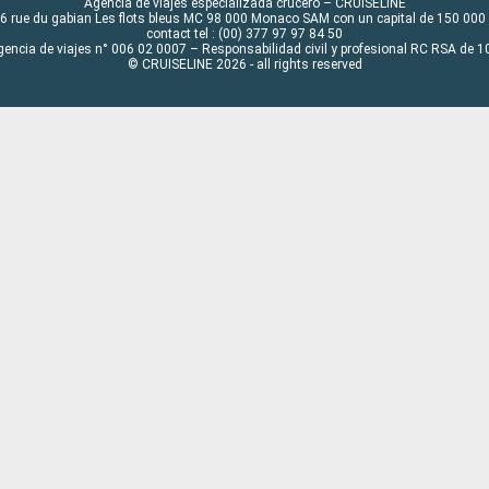
Agencia de viajes especializada crucero – CRUISELINE
6 rue du gabian Les flots bleus MC 98 000 Monaco SAM con un capital de 150 000
contact tel : (00) 377 97 97 84 50
gencia de viajes n° 006 02 0007 – Responsabilidad civil y profesional RC RSA de
© CRUISELINE 2026 - all rights reserved