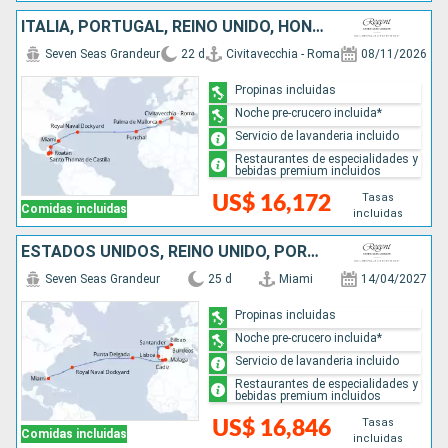
ITALIA, PORTUGAL, REINO UNIDO, HONDURAS, GUATEMALA, BELICE, MÉXICO, ESTADOS UNIDOS
Seven Seas Grandeur
22 d
Civitavecchia - Roma
08/11/2026
Propinas incluidas
Noche pre-crucero incluida*
Servicio de lavanderia incluido
Restaurantes de especialidades y
bebidas premium incluidos
Tasas
US$ 16,172
Comidas incluidas
incluidas
ESTADOS UNIDOS, REINO UNIDO, PORTUGAL, ESPAÑA, FRANCIA
Seven Seas Grandeur
25 d
Miami
14/04/2027
Propinas incluidas
Noche pre-crucero incluida*
Servicio de lavanderia incluido
Restaurantes de especialidades y
bebidas premium incluidos
Tasas
US$ 16,846
Comidas incluidas
incluidas