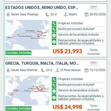
ESTADOS UNIDOS, REINO UNIDO, ESPAÑA, MARRUECOS, PORTUGAL
Seven Seas Prestige
26 d
Miami
26/03/2028
Propinas incluidas
Noche pre-crucero incluida*
Servicio de lavanderia incluido
Restaurantes de especialidades y
bebidas premium incluidos
Tasas
US$ 21,993
Comidas incluidas
incluidas
GRECIA, TURQUÍA, MALTA, ITALIA, MONACO, ESPAÑA, PORTUGAL, REINO UNIDO, ESTADOS UNIDOS
Seven Seas Mariner
29 d
El Pireo Atenas
12/10/2026
Propinas incluidas
Noche pre-crucero incluida*
Servicio de lavanderia incluido
Restaurantes de especialidades y
bebidas premium incluidos
Tasas
US$ 24,998
Comidas incluidas
incluidas