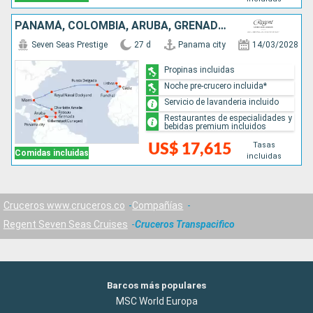
PANAMÁ, COLOMBIA, ARUBA, GRENADA, DOMINICA, ESTADOS UNIDOS, REINO UNIDO, PORTUGAL, ESPAÑA
Seven Seas Prestige
27 d
Panama city
14/03/2028
Propinas incluidas
Noche pre-crucero incluida*
Servicio de lavanderia incluido
Restaurantes de especialidades y
bebidas premium incluidos
Tasas
US$ 17,615
Comidas incluidas
incluidas
Cruceros www.cruceros.co
Compañías
Regent Seven Seas Cruises
Cruceros Transpacifico
Barcos más populares
MSC World Europa