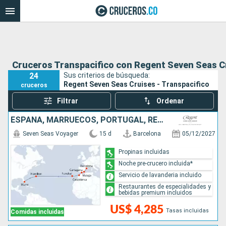
Cruceros Transpacifico con Regent Seven Seas C
24
Sus criterios de búsqueda:
Regent Seven Seas Cruises - Transpacifico
cruceros
Filtrar
Ordenar
ESPAÑA, MARRUECOS, PORTUGAL, REINO UNIDO, ESTADOS UNIDOS
Seven Seas Voyager
15 d
Barcelona
05/12/2027
Propinas incluidas
Noche pre-crucero incluida*
Servicio de lavanderia incluido
Restaurantes de especialidades y
bebidas premium incluidos
US$ 4,285
Tasas incluidas
Comidas incluidas