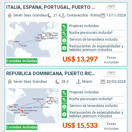
ITALIA, ESPAÑA, PORTUGAL, PUERTO RICO, ESTADOS UNIDOS
Seven Seas Grandeur
21 d
Civitavecchia - Roma
13/11/2028
Propinas incluidas
Noche pre-crucero incluida*
Servicio de lavanderia incluido
Restaurantes de especialidades y
bebidas premium incluidos
Tasas
US$ 13,297
Comidas incluidas
incluidas
REPÚBLICA DOMINICANA, PUERTO RICO, FRANCIA, DOMINICA, SAN VINCENT Y LAS GRANADINAS, ESTADOS UNIDOS, BAHAMAS, PORTUGAL, MARRUECOS, ESPAÑA
Seven Seas Grandeur
28 d
Miami
20/03/2028
Propinas incluidas
Noche pre-crucero incluida*
Servicio de lavanderia incluido
Restaurantes de especialidades y
bebidas premium incluidos
Tasas
US$ 15,533
Comidas incluidas
incluidas