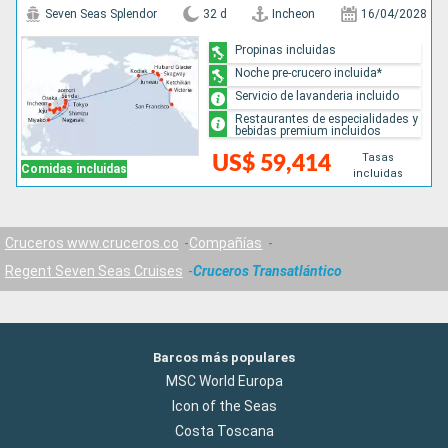
Seven Seas Splendor
32 d
Incheon
16/04/2028
Propinas incluidas
Noche pre-crucero incluida*
Servicio de lavanderia incluido
Restaurantes de especialidades y
bebidas premium incluidos
Tasas
US$ 59,414
Comidas incluidas
incluidas
Cruceros www.cruceros.co
Compañías
Regent Seven Seas Cruises
Cruceros Transatlántico
Barcos más populares
MSC World Europa
Icon of the Seas
Costa Toscana