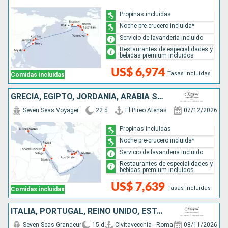
Propinas incluidas
Noche pre-crucero incluida*
Servicio de lavanderia incluido
Restaurantes de especialidades y
bebidas premium incluidos
US$ 6,974
Tasas incluidas
Comidas incluidas
GRECIA, EGIPTO, JORDANIA, ARABIA SAUDÍ, OMAN, EMIRATOS ÁRABES UNIDOS
Seven Seas Voyager
22 d
El Pireo Atenas
07/12/2026
Propinas incluidas
Noche pre-crucero incluida*
Servicio de lavanderia incluido
Restaurantes de especialidades y
bebidas premium incluidos
US$ 7,639
Tasas incluidas
Comidas incluidas
ITALIA, PORTUGAL, REINO UNIDO, ESTADOS UNIDOS
Seven Seas Grandeur
15 d
Civitavecchia - Roma
08/11/2026