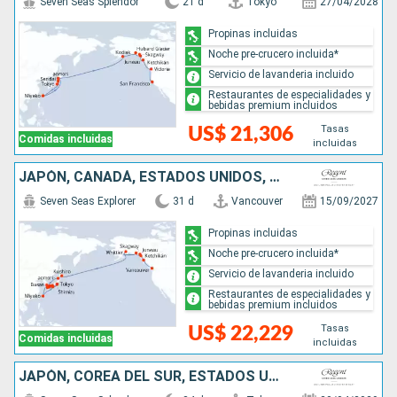
Seven Seas Splendor
21 d
Tokyo
27/04/2028
Propinas incluidas
Noche pre-crucero incluida*
Servicio de lavanderia incluido
Restaurantes de especialidades y
bebidas premium incluidos
Tasas
US$ 21,306
Comidas incluidas
incluidas
JAPÓN, CANADÁ, ESTADOS UNIDOS, COREA DEL SUR
Seven Seas Explorer
31 d
Vancouver
15/09/2027
Propinas incluidas
Noche pre-crucero incluida*
Servicio de lavanderia incluido
Restaurantes de especialidades y
bebidas premium incluidos
Tasas
US$ 22,229
Comidas incluidas
incluidas
JAPÓN, COREA DEL SUR, ESTADOS UNIDOS, CANADÁ