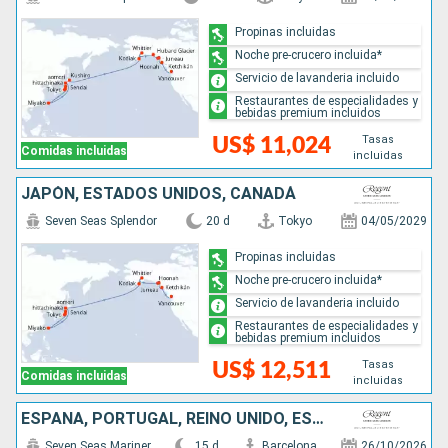
Propinas incluidas
Noche pre-crucero incluida*
Servicio de lavanderia incluido
Restaurantes de especialidades y
bebidas premium incluidos
Tasas
US$ 11,024
Comidas incluidas
incluidas
JAPÓN, ESTADOS UNIDOS, CANADÁ
Seven Seas Splendor
20 d
Tokyo
04/05/2029
Propinas incluidas
Noche pre-crucero incluida*
Servicio de lavanderia incluido
Restaurantes de especialidades y
bebidas premium incluidos
Tasas
US$ 12,511
Comidas incluidas
incluidas
ESPAÑA, PORTUGAL, REINO UNIDO, ESTADOS UNIDOS
Seven Seas Mariner
15 d
Barcelona
26/10/2026