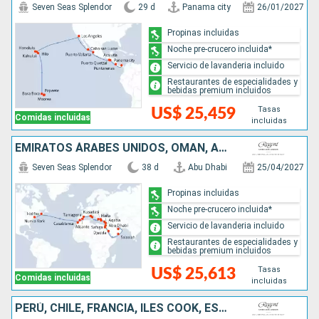
Seven Seas Splendor
29 d
Panama city
26/01/2027
Propinas incluidas
Noche pre-crucero incluida*
Servicio de lavanderia incluido
Restaurantes de especialidades y
bebidas premium incluidos
Tasas
US$ 25,459
Comidas incluidas
incluidas
EMIRATOS ÁRABES UNIDOS, OMAN, ARABIA SAUDÍ, EGIPTO, JORDANIA, ISRAEL, CHIPRE, TURQUÍA, GRECIA, ITALIA, ESPAÑA, MARRUECOS, CANADÁ, ESTADOS UNIDOS
Seven Seas Splendor
38 d
Abu Dhabi
25/04/2027
Propinas incluidas
Noche pre-crucero incluida*
Servicio de lavanderia incluido
Restaurantes de especialidades y
bebidas premium incluidos
Tasas
US$ 25,613
Comidas incluidas
incluidas
PERÚ, CHILE, FRANCIA, ILES COOK, ESTADOS UNIDOS, SAMOA, TONGA, FIDJI (ISLAS), VANUATU, NUEVA CALEDONIA, AUSTRALIA