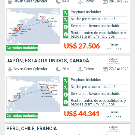
Seven Seas Splendor
34 d
Tokyo
20/04/2029
Propinas incluidas
Noche pre-crucero incluida*
Servicio de lavanderia incluido
Restaurantes de especialidades y
bebidas premium incluidos
Tasas
US$ 27,506
Comidas incluidas
incluidas
JAPÓN, ESTADOS UNIDOS, CANADÁ
Seven Seas Splendor
28 d
Tokyo
27/04/2028
Propinas incluidas
Noche pre-crucero incluida*
Servicio de lavanderia incluido
Restaurantes de especialidades y
bebidas premium incluidos
Tasas
US$ 44,341
Comidas incluidas
incluidas
PERÚ, CHILE, FRANCIA