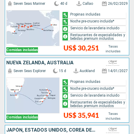
Seven Seas Mariner
40 d
Callao
26/02/2029
Propinas incluidas
Noche pre-crucero incluida*
Servicio de lavanderia incluido
Restaurantes de especialidades y
bebidas premium incluidos
Tasas
US$ 30,251
Comidas incluidas
incluidas
NUEVA ZELANDA, AUSTRALIA
Seven Seas Explorer
15 d
Auckland
14/01/2027
Propinas incluidas
Noche pre-crucero incluida*
Servicio de lavanderia incluido
Restaurantes de especialidades y
bebidas premium incluidos
Tasas
US$ 35,941
Comidas incluidas
incluidas
JAPÓN, ESTADOS UNIDOS, COREA DEL SUR, CANADÁ