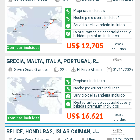
Propinas incluidas
Noche pre-crucero incluida*
Servicio de lavanderia incluido
Restaurantes de especialidades y
bebidas premium incluidos
Tasas
US$ 12,705
Comidas incluidas
incluidas
GRECIA, MALTA, ITALIA, PORTUGAL, REINO UNIDO, ESTADOS UNIDOS
Seven Seas Grandeur
22 d
El Pireo Atenas
01/11/2026
Propinas incluidas
Noche pre-crucero incluida*
Servicio de lavanderia incluido
Restaurantes de especialidades y
bebidas premium incluidos
Tasas
US$ 16,621
Comidas incluidas
incluidas
BELICE, HONDURAS, ISLAS CAIMÁN, JAMAICA, COLOMBIA, PANAMÁ, COSTA RICA, SALVADOR, GUATEMALA, MÉXICO, ESTADOS UNIDOS, FRANCIA