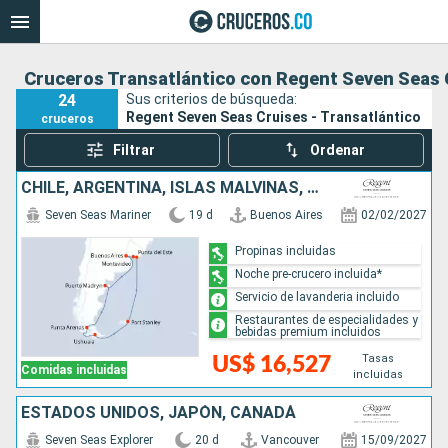
Cruceros Transatlántico con Regent Seven Seas 
24
Sus criterios de búsqueda:
Regent Seven Seas Cruises - Transatlántico
cruceros
Filtrar
Ordenar
CHILE, ARGENTINA, ISLAS MALVINAS, URUGUAY
Seven Seas Mariner
19 d
Buenos Aires
02/02/2027
Propinas incluidas
Noche pre-crucero incluida*
Servicio de lavanderia incluido
Restaurantes de especialidades y
bebidas premium incluidos
Tasas
US$ 16,527
Comidas incluidas
incluidas
ESTADOS UNIDOS, JAPÓN, CANADÁ
Seven Seas Explorer
20 d
Vancouver
15/09/2027