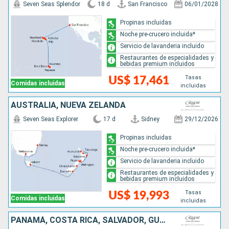
Seven Seas Splendor
18 d
San Francisco
06/01/2028
Propinas incluidas
Noche pre-crucero incluida*
Servicio de lavanderia incluido
Restaurantes de especialidades y
bebidas premium incluidos
Tasas
US$ 17,461
Comidas incluidas
incluidas
AUSTRALIA, NUEVA ZELANDA
Seven Seas Explorer
17 d
Sidney
29/12/2026
Propinas incluidas
Noche pre-crucero incluida*
Servicio de lavanderia incluido
Restaurantes de especialidades y
bebidas premium incluidos
Tasas
US$ 19,993
Comidas incluidas
incluidas
PANAMÁ, COSTA RICA, SALVADOR, GUATEMALA, MÉXICO, ESTADOS UNIDOS, FRANCIA