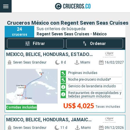
Cruceros México con Regent Seven Seas Cruises
24
Sus criterios de búsqueda:
Regent Seven Seas Cruises - México
cruceros
Filtrar
Ordenar
MÉXICO, BELICE, HONDURAS, ESTADOS UNIDOS
Seven Seas Grandeur
8 d
Miami
16/02/2027
Propinas incluidas
Noche pre-crucero incluida*
Servicio de lavanderia incluido
Restaurantes de especialidades y
bebidas premium incluidos
US$ 4,025
Tasas incluidas
Comidas incluidas
MÉXICO, BELICE, HONDURAS, JAMAICA, ISLAS CAIMÁN, ESTADOS UNIDOS
Seven Seas Grandeur
11 d
Miami
09/12/2026