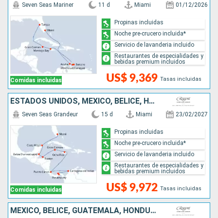
Seven Seas Mariner
11 d
Miami
01/12/2026
Propinas incluidas
Noche pre-crucero incluida*
Servicio de lavanderia incluido
Restaurantes de especialidades y
bebidas premium incluidos
US$ 9,369
Tasas incluidas
Comidas incluidas
ESTADOS UNIDOS, MÉXICO, BELICE, HONDURAS, ISLAS CAIMÁN, JAMAICA, COSTA RICA, COLOMBIA, PANAMÁ
Seven Seas Grandeur
15 d
Miami
23/02/2027
Propinas incluidas
Noche pre-crucero incluida*
Servicio de lavanderia incluido
Restaurantes de especialidades y
bebidas premium incluidos
US$ 9,972
Tasas incluidas
Comidas incluidas
MÉXICO, BELICE, GUATEMALA, HONDURAS, JAMAICA, ARUBA, ESTADOS UNIDOS