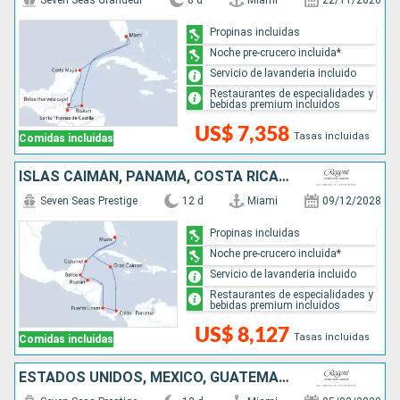
Seven Seas Grandeur
8 d
Miami
22/11/2026
Propinas incluidas
Noche pre-crucero incluida*
Servicio de lavanderia incluido
Restaurantes de especialidades y
bebidas premium incluidos
US$ 7,358
Tasas incluidas
Comidas incluidas
ISLAS CAIMÁN, PANAMÁ, COSTA RICA, HONDURAS, BELICE, MÉXICO, ESTADOS UNIDOS
Seven Seas Prestige
12 d
Miami
09/12/2028
Propinas incluidas
Noche pre-crucero incluida*
Servicio de lavanderia incluido
Restaurantes de especialidades y
bebidas premium incluidos
US$ 8,127
Tasas incluidas
Comidas incluidas
ESTADOS UNIDOS, MÉXICO, GUATEMALA, BELICE, HONDURAS, JAMAICA, ISLAS CAIMÁN