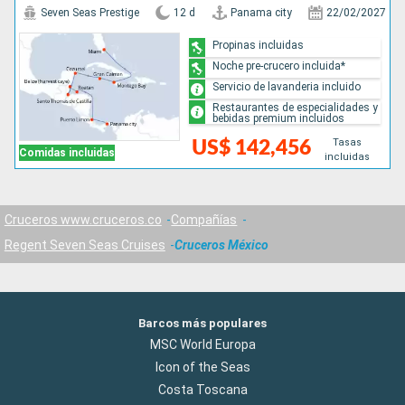
Seven Seas Prestige
12 d
Panama city
22/02/2027
Propinas incluidas
Noche pre-crucero incluida*
Servicio de lavanderia incluido
Restaurantes de especialidades y
bebidas premium incluidos
Tasas
US$ 142,456
Comidas incluidas
incluidas
Cruceros www.cruceros.co
Compañías
Regent Seven Seas Cruises
Cruceros México
Barcos más populares
MSC World Europa
Icon of the Seas
Costa Toscana