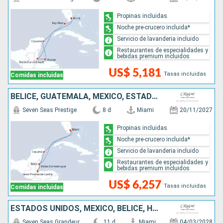
Propinas incluidas
Noche pre-crucero incluida*
Servicio de lavanderia incluido
Restaurantes de especialidades y
bebidas premium incluidos
US$ 5,181
Tasas incluidas
Comidas incluidas
BELICE, GUATEMALA, MÉXICO, ESTADOS UNIDOS
Seven Seas Prestige
8 d
Miami
20/11/2027
Propinas incluidas
Noche pre-crucero incluida*
Servicio de lavanderia incluido
Restaurantes de especialidades y
bebidas premium incluidos
US$ 6,257
Tasas incluidas
Comidas incluidas
ESTADOS UNIDOS, MÉXICO, BELICE, HONDURAS, JAMAICA, ISLAS CAIMÁN
Seven Seas Grandeur
11 d
Miami
04/03/2028