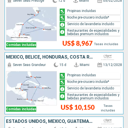
Seven Seas Prestige
12 d
Miami
05/02/2028
Propinas incluidas
Noche pre-crucero incluida*
Servicio de lavanderia incluido
Restaurantes de especialidades y
bebidas premium incluidos
US$ 8,967
Tasas incluidas
Comidas incluidas
MÉXICO, BELICE, HONDURAS, COSTA RICA, PANAMÁ, JAMAICA, REPÚBLICA DOMINICANA, BAHAMAS, ESTADOS UNIDOS
Seven Seas Grandeur
15 d
Miami
13/12/2028
Propinas incluidas
Noche pre-crucero incluida*
Servicio de lavanderia incluido
Restaurantes de especialidades y
bebidas premium incluidos
Tasas
US$ 10,150
Comidas incluidas
incluidas
ESTADOS UNIDOS, MÉXICO, GUATEMALA, BELICE, HONDURAS, COSTA RICA, PANAMÁ, JAMAICA, ISLAS CAIMÁN