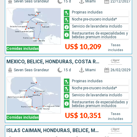
Seven Seas Grandeur
15 d
Miami
22/12/2027
Propinas incluidas
Noche pre-crucero incluida*
Servicio de lavanderia incluido
Restaurantes de especialidades y
bebidas premium incluidos
Tasas
US$ 10,209
Comidas incluidas
incluidas
MÉXICO, BELICE, HONDURAS, COSTA RICA, PANAMÁ, COLOMBIA, JAMAICA, ISLAS CAIMÁN, ESTADOS UNIDOS
Seven Seas Grandeur
15 d
Miami
26/02/2029
Propinas incluidas
Noche pre-crucero incluida*
Servicio de lavanderia incluido
Restaurantes de especialidades y
bebidas premium incluidos
Tasas
US$ 10,351
Comidas incluidas
incluidas
ISLAS CAIMÁN, HONDURAS, BELICE, MÉXICO, ESTADOS UNIDOS