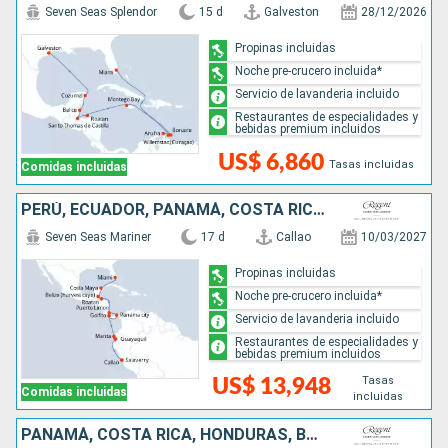
Seven Seas Splendor
15 d
Galveston
28/12/2026
Propinas incluidas
Noche pre-crucero incluida*
Servicio de lavanderia incluido
Restaurantes de especialidades y
bebidas premium incluidos
US$ 6,860
Tasas incluidas
Comidas incluidas
PERÚ, ECUADOR, PANAMÁ, COSTA RICA, HONDURAS, BELICE, MÉXICO, ESTADOS UNIDOS
Seven Seas Mariner
17 d
Callao
10/03/2027
Propinas incluidas
Noche pre-crucero incluida*
Servicio de lavanderia incluido
Restaurantes de especialidades y
bebidas premium incluidos
Tasas
US$ 13,948
Comidas incluidas
incluidas
PANAMÁ, COSTA RICA, HONDURAS, BELICE, GUATEMALA, MÉXICO, ISLAS CAIMÁN, JAMAICA, ESTADOS UNIDOS