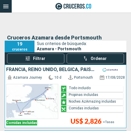
Cruceros Azamara desde Portsmouth
19
Sus criterios de búsqueda:
Azamara - Portsmouth
cruceros
Filtrar
Ordenar
FRANCIA, REINO UNIDO, BÉLGICA, PAISES BAJOS
Azamara Journey
10 d
Portsmouth
17/08/2028
Todo incluido
Propinas incluidas
Noches AzAmazing incluidas
Comidas incluidas
US$ 2,826
+Tasas
Comidas incluidas