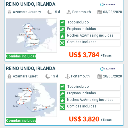
REINO UNIDO, IRLANDA
Azamara Journey
15 d
Portsmouth
03/08/2028
Todo incluido
Propinas incluidas
Noches AzAmazing incluidas
Comidas incluidas
US$ 3,784
+Tasas
Comidas incluidas
REINO UNIDO, IRLANDA
Azamara Quest
13 d
Portsmouth
20/05/2028
Todo incluido
Propinas incluidas
Noches AzAmazing incluidas
Comidas incluidas
US$ 3,820
+Tasas
Comidas incluidas