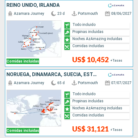
REINO UNIDO, IRLANDA
Azamara Journey
23 d
Portsmouth
08/06/2027
Todo incluido
Propinas incluidas
Noches AzAmazing incluidas
Comidas incluidas
US$ 10,452
+Tasas
Comidas incluidas
NORUEGA, DINAMARCA, SUECIA, ESTONIA, LETONIA, LITUANIA, POLONIA, IRLANDA, REINO UNIDO
Azamara Journey
65 d
Portsmouth
07/07/2027
Todo incluido
Propinas incluidas
Noches AzAmazing incluidas
Comidas incluidas
US$ 31,121
+Tasas
Comidas incluidas