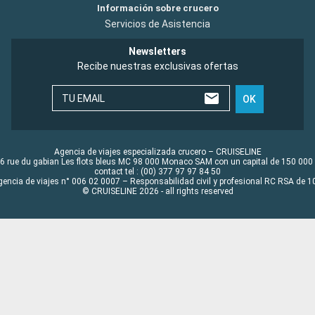
Información sobre crucero
Servicios de Asistencia
Newsletters
Recibe nuestras exclusivas ofertas
TU EMAIL
OK
Agencia de viajes especializada crucero – CRUISELINE
6 rue du gabian Les flots bleus MC 98 000 Monaco SAM con un capital de 150 000
contact tel : (00) 377 97 97 84 50
gencia de viajes n° 006 02 0007 – Responsabilidad civil y profesional RC RSA de
© CRUISELINE 2026 - all rights reserved