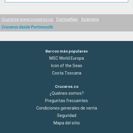
Cruceros www.cruceros.co
Compañías
Azamara
Cruceros desde Portsmouth
Barcos más populares
MSC World Europa
Icon of the Seas
Costa Toscana
Cruceros.co
¿Quiénes somos?
Preguntas frecuentes
Condiciones generales de venta
Seguridad
Mapa del sitio