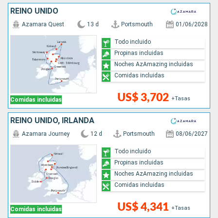
REINO UNIDO
Azamara Quest
13 d
Portsmouth
01/06/2028
Todo incluido
Propinas incluidas
Noches AzAmazing incluidas
Comidas incluidas
US$ 3,702
+Tasas
Comidas incluidas
REINO UNIDO, IRLANDA
Azamara Journey
12 d
Portsmouth
08/06/2027
Todo incluido
Propinas incluidas
Noches AzAmazing incluidas
Comidas incluidas
US$ 4,341
+Tasas
Comidas incluidas