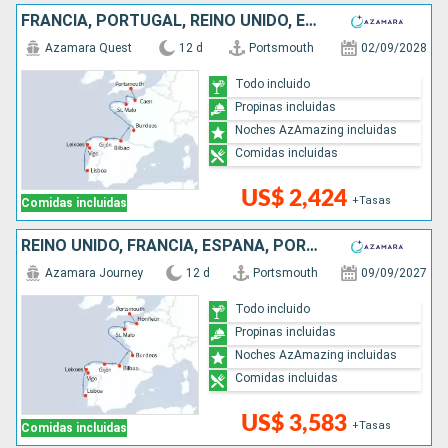
FRANCIA, PORTUGAL, REINO UNIDO, ESPAÑA
Azamara Quest
12 d
Portsmouth
02/09/2028
Todo incluido
Propinas incluidas
Noches AzAmazing incluidas
Comidas incluidas
US$ 2,424
+Tasas
Comidas incluidas
REINO UNIDO, FRANCIA, ESPAÑA, PORTUGAL
Azamara Journey
12 d
Portsmouth
09/09/2027
Todo incluido
Propinas incluidas
Noches AzAmazing incluidas
Comidas incluidas
US$ 3,583
+Tasas
Comidas incluidas