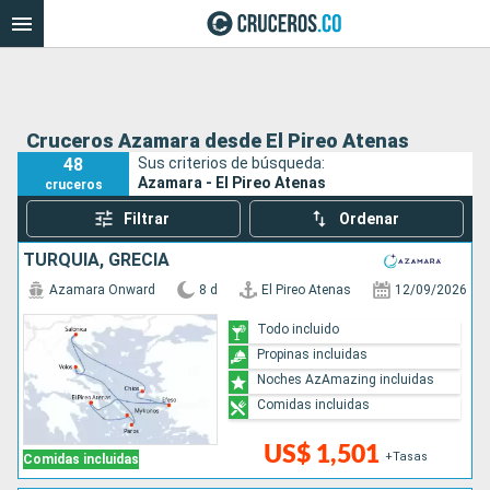
Cruceros Azamara desde El Pireo Atenas
48
Sus criterios de búsqueda:
Azamara - El Pireo Atenas
cruceros
Filtrar
Ordenar
TURQUÍA, GRECIA
Azamara Onward
8 d
El Pireo Atenas
12/09/2026
Todo incluido
Propinas incluidas
Noches AzAmazing incluidas
Comidas incluidas
US$ 1,501
+Tasas
Comidas incluidas