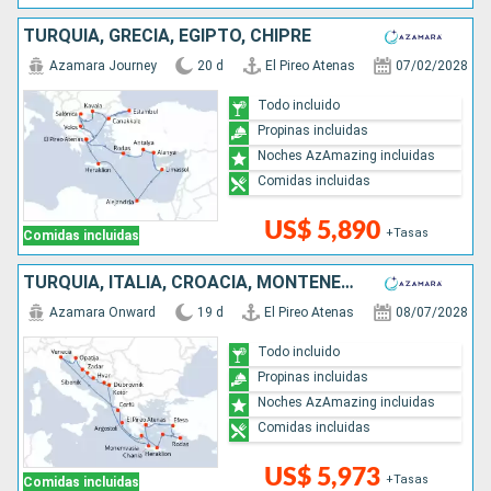
TURQUÍA, GRECIA, EGIPTO, CHIPRE
Azamara Journey
20 d
El Pireo Atenas
07/02/2028
Todo incluido
Propinas incluidas
Noches AzAmazing incluidas
Comidas incluidas
US$ 5,890
+Tasas
Comidas incluidas
TURQUÍA, ITALIA, CROACIA, MONTENEGRO, GRECIA
Azamara Onward
19 d
El Pireo Atenas
08/07/2028
Todo incluido
Propinas incluidas
Noches AzAmazing incluidas
Comidas incluidas
US$ 5,973
+Tasas
Comidas incluidas