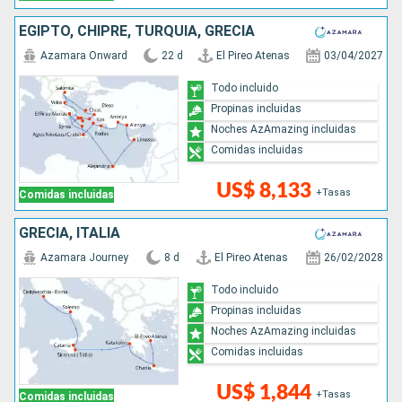
EGIPTO, CHIPRE, TURQUÍA, GRECIA
Azamara Onward
22 d
El Pireo Atenas
03/04/2027
Todo incluido
Propinas incluidas
Noches AzAmazing incluidas
Comidas incluidas
US$ 8,133
+Tasas
Comidas incluidas
GRECIA, ITALIA
Azamara Journey
8 d
El Pireo Atenas
26/02/2028
Todo incluido
Propinas incluidas
Noches AzAmazing incluidas
Comidas incluidas
US$ 1,844
+Tasas
Comidas incluidas