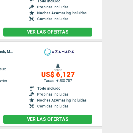
Todo incluido
Propinas incluidas
Noches AzAmazing incluidas
Comidas incluidas
VER LAS OFERTAS
Itinerario : Singapur, Semarang, Surabaya, Celukan Bawang, Benoa, Darwin, Cairns, Airlie Beach, Mooloolaba, Sidney
suit
desde
US$ 6,127
Tasas: +US$ 757
erior
Todo incluido
Propinas incluidas
Noches AzAmazing incluidas
Comidas incluidas
VER LAS OFERTAS