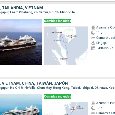
 TAILANDIA, VIETNAM
Singapur, Laem Chabang, Ko Samui, Ho Chi Minh-Ville
Comidas incluidas
Azamara Qu
11 d
Camarote es
Singapur
14/03/2027
 VIETNAM, CHINA, TAIWÁN, JAPÓN
Comidas incluidas
Azamara Pur
17 d
Camarote es