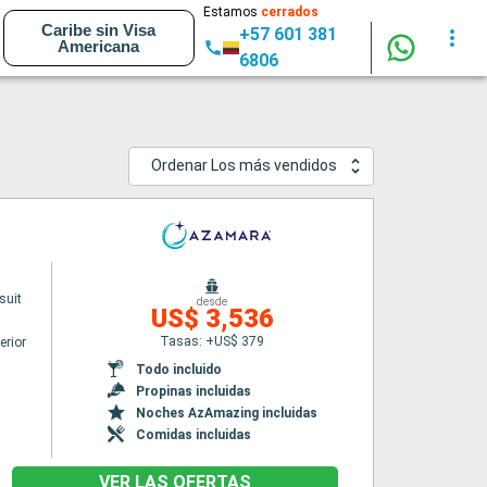
Estamos
cerrados
Caribe sin Visa
+57 601 381
Americana
6806
Ordenar Los más vendidos
suit
desde
US$ 3,536
Tasas: +US$ 379
erior
Todo incluido
Propinas incluidas
Noches AzAmazing incluidas
Comidas incluidas
VER LAS OFERTAS