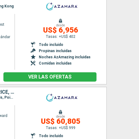
ong Kong
est
desde
US$ 6,956
Tasas: +US$ 402
tándar
Todo incluido
Propinas incluidas
Noches AzAmazing incluidas
Comidas incluidas
VER LAS OFERTAS
SINGAPUR, MALASIA, INDONESIA, SRI LANKA, INDIA, MALDIVAS, MAURICE, FRANCIA, MADAGASCAR, SUDAFRICA, NAMIBIA, REINO UNIDO, CABO VERDE, MARRUECOS, ESPAÑA
Itinerario : Singapur, Kuala Lumpur, Sabang, Hambantota, Colombo, Cochin, Male, Port Louis, Pointe des Gallets, Taolagnao, Richards Bay, Durban, Puerto Elizabeth, Ciudad del Cabo, Luderitz, Walvis Bay, Jamestown, Praia, Gran Canarias, Arrecife, Agadir, Casablanca, Gibraltar, Malaga, Barcelona
ward
desde
US$ 60,805
Tasas: +US$ 999
Todo incluido