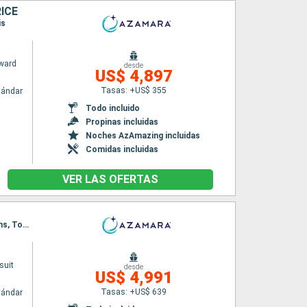
RICE
is
ward
desde
US$ 4,897
Tasas: +US$ 355
tándar
Todo incluido
Propinas incluidas
Noches AzAmazing incluidas
Comidas incluidas
VER LAS OFERTAS
Itinerario : Singapur, Semarang, Surabaya, Celukan Bawang, Benoa, Darwin, Cooktown, Cairns, Townsville, Airlie Beach, Mooloolaba, Brisbane, Sidney
suit
desde
US$ 4,991
Tasas: +US$ 639
tándar