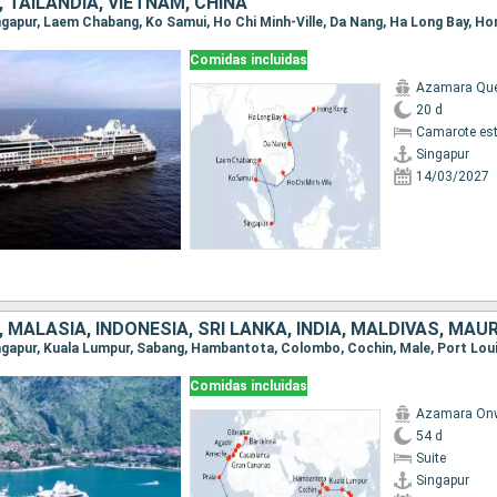
 TAILANDIA, VIETNAM, CHINA
Singapur, Laem Chabang, Ko Samui, Ho Chi Minh-Ville, Da Nang, Ha Long Bay, H
Comidas incluidas
Azamara Qu
20 d
Camarote es
Singapur
14/03/2027
Comidas incluidas
Azamara On
54 d
Suite
Singapur