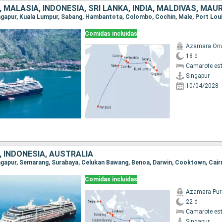
 MALASIA, INDONESIA, SRI LANKA, INDIA, MALDIVAS, MAU
Singapur, Kuala Lumpur, Sabang, Hambantota, Colombo, Cochin, Male, Port Lou
Comidas incluidas
Azamara On
18 d
Camarote es
Singapur
10/04/2028
 INDONESIA, AUSTRALIA
Comidas incluidas
Azamara Pur
22 d
Camarote es
Singapur