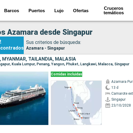
Cruceros
Barcos
Puertos
Lujo
Ofertas
temáticos
os Azamara desde Singapur
2
Sus criterios de búsqueda:
ncontrados
Azamara - Singapur
, MYANMAR, TAILANDIA, MALASIA
Singapur, Kuala Lumpur, Penang, Yangon, Phuket, Langkawi, Malacca, Singapur
Comidas incluidas
Azamara Pur
13 d
Camarote ext
Singapur
23/10/2028