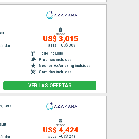
est
desde
US$ 3,015
Tasas: +US$ 308
tándar
Todo incluido
Propinas incluidas
Noches AzAmazing incluidas
Comidas incluidas
VER LAS OFERTAS
Itinerario : Singapur, Ho Chi Minh-Ville, Chan May, Hong Kong, Taipei, Ishigaki, Okinawa, Kochi, Osaka, Shimizu, Yokohama
suit
desde
US$ 4,424
Tasas: +US$ 248
tándar