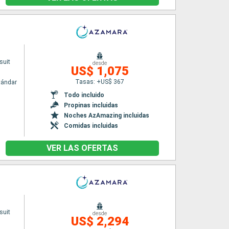
suit
desde
US$ 1,075
Tasas: +US$ 367
tándar
Todo incluido
Propinas incluidas
Noches AzAmazing incluidas
Comidas incluidas
VER LAS OFERTAS
suit
desde
US$ 2,294