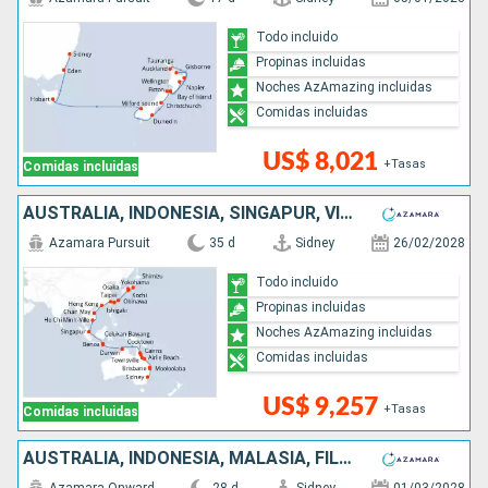
Todo incluido
Propinas incluidas
Noches AzAmazing incluidas
Comidas incluidas
US$ 8,021
+Tasas
Comidas incluidas
AUSTRALIA, INDONESIA, SINGAPUR, VIETNAM, CHINA, TAIWÁN, JAPÓN
Azamara Pursuit
35 d
Sidney
26/02/2028
Todo incluido
Propinas incluidas
Noches AzAmazing incluidas
Comidas incluidas
US$ 9,257
+Tasas
Comidas incluidas
AUSTRALIA, INDONESIA, MALASIA, FILIPINAS, CHINA