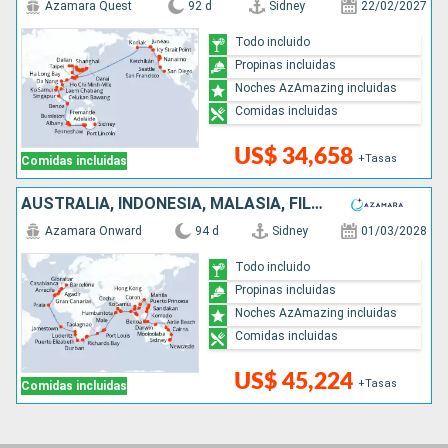
Azamara Quest
92 d
Sidney
22/02/2027
Todo incluido
Propinas incluidas
Noches AzAmazing incluidas
Comidas incluidas
US$ 34,658
+Tasas
Comidas incluidas
AUSTRALIA, INDONESIA, MALASIA, FILIPINAS, CHINA, VIETNAM, TAILANDIA, SINGAPUR, SRI LANKA, INDIA, MALDIVAS, MAURICE, FRANCIA, MADAGASCAR, SUDAFRICA, NAMIBIA, REINO UNIDO, CABO VERDE, MARRUECOS, ESPAÑA
Azamara Onward
94 d
Sidney
01/03/2028
Todo incluido
Propinas incluidas
Noches AzAmazing incluidas
Comidas incluidas
US$ 45,224
+Tasas
Comidas incluidas