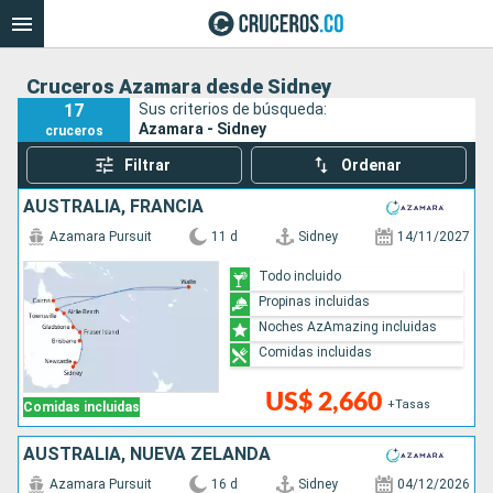
Cruceros Azamara desde Sidney
17
Sus criterios de búsqueda:
Azamara - Sidney
cruceros
Filtrar
Ordenar
AUSTRALIA, FRANCIA
Azamara Pursuit
11 d
Sidney
14/11/2027
Todo incluido
Propinas incluidas
Noches AzAmazing incluidas
Comidas incluidas
US$ 2,660
+Tasas
Comidas incluidas
AUSTRALIA, NUEVA ZELANDA
Azamara Pursuit
16 d
Sidney
04/12/2026