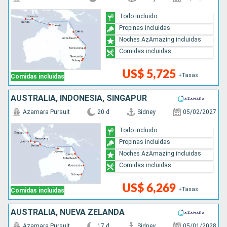
Todo incluido
Propinas incluidas
Noches AzAmazing incluidas
Comidas incluidas
US$ 5,725
+Tasas
Comidas incluidas
AUSTRALIA, INDONESIA, SINGAPUR
Azamara Pursuit
20 d
Sidney
05/02/2027
Todo incluido
Propinas incluidas
Noches AzAmazing incluidas
Comidas incluidas
US$ 6,269
+Tasas
Comidas incluidas
AUSTRALIA, NUEVA ZELANDA
Azamara Pursuit
17 d
Sidney
05/01/2028