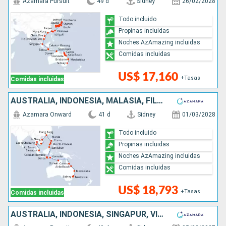
Azamara Pursuit
49 d
Sidney
26/02/2028
Todo incluido
Propinas incluidas
Noches AzAmazing incluidas
Comidas incluidas
US$ 17,160
+Tasas
Comidas incluidas
AUSTRALIA, INDONESIA, MALASIA, FILIPINAS, CHINA, VIETNAM, TAILANDIA, SINGAPUR
Azamara Onward
41 d
Sidney
01/03/2028
Todo incluido
Propinas incluidas
Noches AzAmazing incluidas
Comidas incluidas
US$ 18,793
+Tasas
Comidas incluidas
AUSTRALIA, INDONESIA, SINGAPUR, VIETNAM, CHINA, TAIWÁN, JAPÓN, COREA DEL SUR