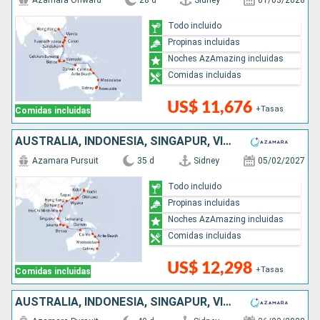
Azamara Onward
28 d
Sidney
01/03/2028
Todo incluido
Propinas incluidas
Noches AzAmazing incluidas
Comidas incluidas
US$ 11,676
+Tasas
Comidas incluidas
AUSTRALIA, INDONESIA, SINGAPUR, VIETNAM, CHINA, TAIWÁN, JAPÓN
Azamara Pursuit
35 d
Sidney
05/02/2027
Todo incluido
Propinas incluidas
Noches AzAmazing incluidas
Comidas incluidas
US$ 12,298
+Tasas
Comidas incluidas
AUSTRALIA, INDONESIA, SINGAPUR, VIETNAM, CHINA, TAIWÁN, JAPÓN, COREA DEL SUR