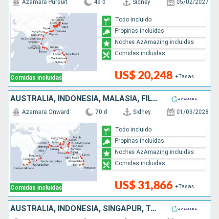
Azamara Pursuit
49 d
Sidney
05/02/2027
Todo incluido
Propinas incluidas
Noches AzAmazing incluidas
Comidas incluidas
US$ 20,248
+Tasas
Comidas incluidas
AUSTRALIA, INDONESIA, MALASIA, FILIPINAS, CHINA, VIETNAM, TAILANDIA, SINGAPUR, SRI LANKA, INDIA, MALDIVAS, MAURICE, FRANCIA, MADAGASCAR, SUDAFRICA
Azamara Onward
70 d
Sidney
01/03/2028
Todo incluido
Propinas incluidas
Noches AzAmazing incluidas
Comidas incluidas
US$ 31,866
+Tasas
Comidas incluidas
AUSTRALIA, INDONESIA, SINGAPUR, TAILANDIA, VIETNAM, TAIWÁN, CHINA, COREA DEL SUR, JAPÓN, CANADÁ, ESTADOS UNIDOS