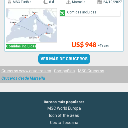
MSC Euribia
8 d
Marsella
24/10/2027
Comidas incluidas
US$ 948
+Tasas
Comidas incluidas
VER MÁS DE CRUCEROS
Cruceros www.cruceros.co
Compañías
MSC Cruceros
Cruceros desde Marsella
Barcos más populares
MSC World Europa
Icon of the Seas
Costa Toscana