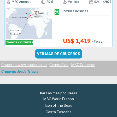
MSC Armonia
20 d
Venecia
02/11/2027
Comidas incluidas
US$ 1,419
+Tasas
Comidas incluidas
VER MÁS DE CRUCEROS
Cruceros www.cruceros.co
Compañías
MSC Cruceros
Cruceros desde Trieste
Barcos más populares
MSC World Europa
Icon of the Seas
Costa Toscana