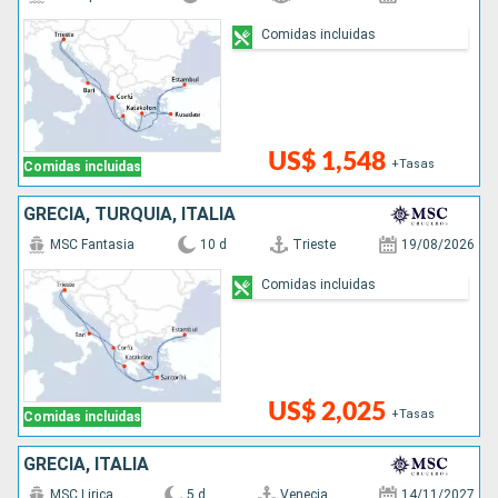
Comidas incluidas
US$ 1,548
+Tasas
Comidas incluidas
GRECIA, TURQUÍA, ITALIA
MSC Fantasia
10 d
Trieste
19/08/2026
Comidas incluidas
US$ 2,025
+Tasas
Comidas incluidas
GRECIA, ITALIA
MSC Lirica
5 d
Venecia
14/11/2027