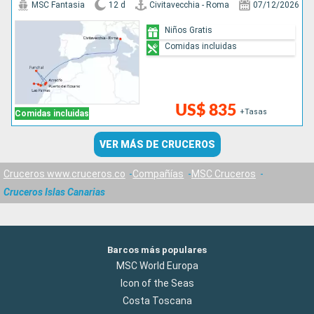
MSC Fantasia
12 d
Civitavecchia - Roma
07/12/2026
Niños Gratis
Comidas incluidas
US$ 835
+Tasas
Comidas incluidas
VER MÁS DE CRUCEROS
Cruceros www.cruceros.co
Compañías
MSC Cruceros
Cruceros Islas Canarias
Barcos más populares
MSC World Europa
Icon of the Seas
Costa Toscana