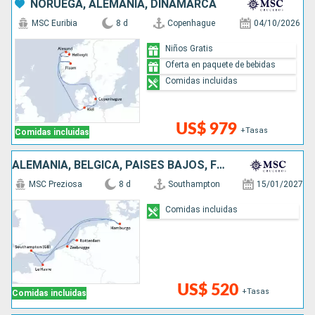
NORUEGA, ALEMANIA, DINAMARCA
MSC Euribia
8 d
Copenhague
04/10/2026
Niños Gratis
Oferta en paquete de bebidas
Comidas incluidas
US$ 979
+Tasas
Comidas incluidas
ALEMANIA, BÉLGICA, PAISES BAJOS, FRANCIA, REINO UNIDO
MSC Preziosa
8 d
Southampton
15/01/2027
Comidas incluidas
US$ 520
+Tasas
Comidas incluidas