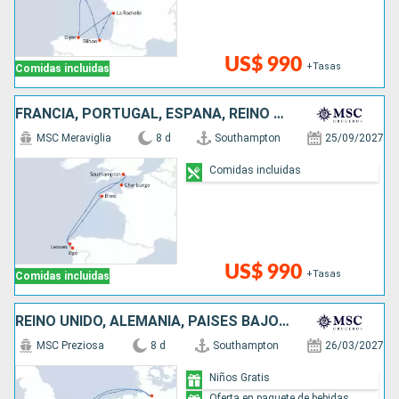
US$ 990
+Tasas
Comidas incluidas
FRANCIA, PORTUGAL, ESPAÑA, REINO UNIDO
MSC Meraviglia
8 d
Southampton
25/09/2027
Comidas incluidas
US$ 990
+Tasas
Comidas incluidas
REINO UNIDO, ALEMANIA, PAISES BAJOS, BÉLGICA, FRANCIA
MSC Preziosa
8 d
Southampton
26/03/2027
Niños Gratis
Oferta en paquete de bebidas