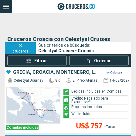
Cruceros Croacia con Celestyal Cruises
3
Sus criterios de búsqueda:
Celestyal Cruises - Croacia
cruceros
Filtrar
Ordenar
GRECIA, CROACIA, MONTENEGRO, ITALIA
Celestyal Journey
8 d
El Pireo Atenas
14/08/2027
Bebidas Incluidas en Comidas
Crédito Regalado para
Excursiones
Propinas incluidas
Wifi incluido
US$ 757
+Tasas
Comidas incluidas