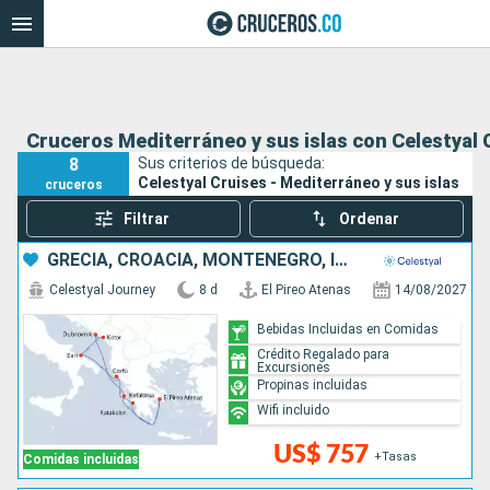
Cruceros Mediterráneo y sus islas con Celestyal 
8
Sus criterios de búsqueda:
Celestyal Cruises - Mediterráneo y sus islas
cruceros
Filtrar
Ordenar
GRECIA, CROACIA, MONTENEGRO, ITALIA
Celestyal Journey
8 d
El Pireo Atenas
14/08/2027
Bebidas Incluidas en Comidas
Crédito Regalado para
Excursiones
Propinas incluidas
Wifi incluido
US$ 757
+Tasas
Comidas incluidas