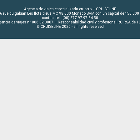
Agencia de viajes especializada crucero – CRUISELINE
6 rue du gabian Les flots bleus MC 98 000 Monaco SAM con un capital de 150 000
contact tel : (00) 377 97 97 84 50
gencia de viajes n° 006 02 0007 – Responsabilidad civil y profesional RC RSA de
© CRUISELINE 2026 - all rights reserved