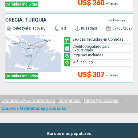
US$ 260
+Tasas
Comidas incluidas
GRECIA, TURQUÍA
Celestyal Discovery
4 d
Kusadasi
07/08/2027
Bebidas Incluidas en Comidas
Crédito Regalado para
Excursiones
Propinas incluidas
Wifi incluido
US$ 307
+Tasas
Comidas incluidas
Cruceros www.cruceros.co
Compañías
Celestyal Cruises
Cruceros Mediterráneo y sus islas
Barcos más populares