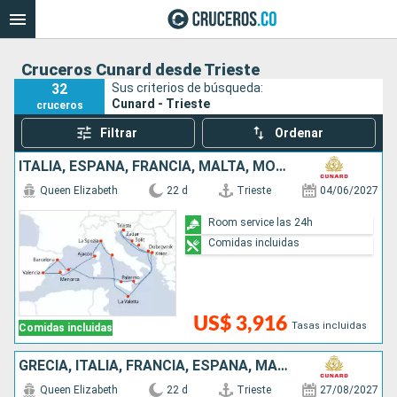
Cruceros Cunard desde Trieste
32
Sus criterios de búsqueda:
Cunard - Trieste
cruceros
Filtrar
Ordenar
ITALIA, ESPAÑA, FRANCIA, MALTA, MONTENEGRO, CROACIA
Queen Elizabeth
22 d
Trieste
04/06/2027
Room service las 24h
Comidas incluidas
US$ 3,916
Tasas incluidas
Comidas incluidas
GRECIA, ITALIA, FRANCIA, ESPAÑA, MALTA, MONTENEGRO, CROACIA
Queen Elizabeth
22 d
Trieste
27/08/2027