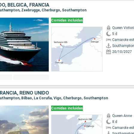
DO, BÉLGICA, FRANCIA
 Southampton, Zeebrugge, Cherburgo, Southampton
Comidas incluidas
Queen Victor
5 d
Camarote es
Southampto
20/10/2027
RANCIA, REINO UNIDO
Southampton, Bilbao, La Coruña, Vigo, Cherburgo, Southampton
Comidas incluidas
Queen Anne
8 d
Camarote es
Southampto