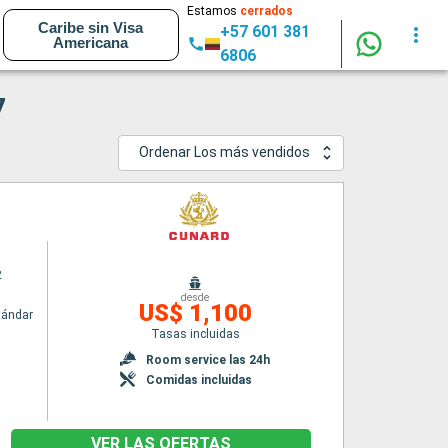
Estamos
cerrados
Caribe sin Visa
+57 601 381
Americana
6806
7
Ordenar Los más vendidos
2
desde
US$ 1,100
tándar
Tasas incluidas
Room service las 24h
Comidas incluidas
VER LAS OFERTAS