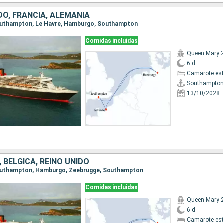
DO, FRANCIA, ALEMANIA
 Southampton, Le Havre, Hamburgo, Southampton
Comidas incluidas
Queen Mary 
6 d
Camarote es
Southampto
13/10/2028
 BÉLGICA, REINO UNIDO
 Southampton, Hamburgo, Zeebrugge, Southampton
Comidas incluidas
Queen Mary 
6 d
Camarote es