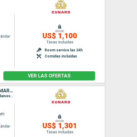
desde
US$ 1,100
tándar
Tasas incluidas
n
Room service las 24h
Comidas incluidas
VER LAS OFERTAS
PUERTO RICO, ANTIGUA Y BARBUDA, SANTA LUCIA, BARBADOS, SAN MARTÍN, ESTADOS UNIDOS
Itinerario : Miami, San Juan, Antigua, Santa Lucia, Barbados, Saint Martin (Antilles Néerlandaises), Tortola, Miami
eth
desde
US$ 1,301
tándar
Tasas incluidas