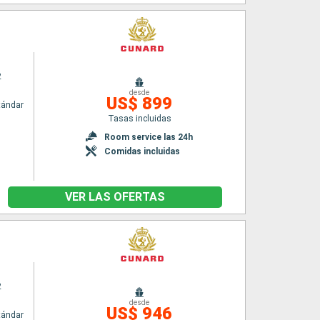
2
desde
US$ 899
tándar
Tasas incluidas
n
Room service las 24h
Comidas incluidas
VER LAS OFERTAS
2
desde
US$ 946
tándar