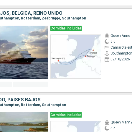
JOS, BÉLGICA, REINO UNIDO
 Southampton, Rotterdam, Zeebrugge, Southampton
Comidas incluidas
Queen Anne
5 d
Camarote es
Southampto
09/10/2026
DO, PAISES BAJOS
 Southampton, Rotterdam, Southampton
Comidas incluidas
Queen Mary 
5 d