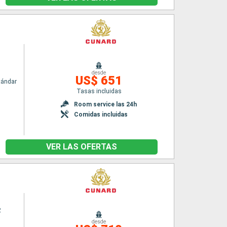
desde
US$ 651
tándar
Tasas incluidas
n
Room service las 24h
Comidas incluidas
VER LAS OFERTAS
2
desde