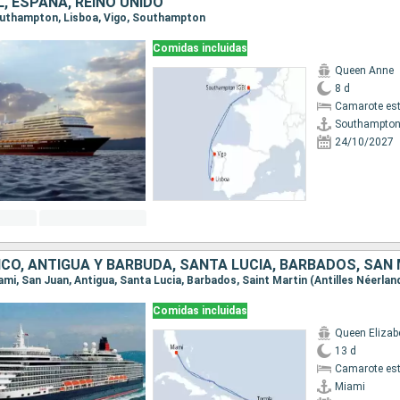
, ESPAÑA, REINO UNIDO
Southampton, Lisboa, Vigo, Southampton
Comidas incluidas
Queen Anne
8 d
Camarote es
Southampto
24/10/2027
Comidas incluidas
Queen Elizab
13 d
Camarote es
Miami