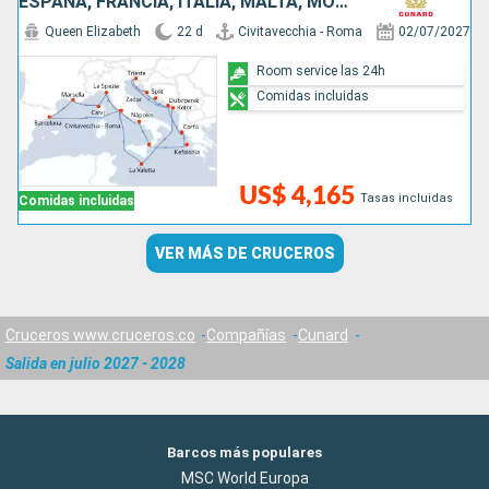
ESPAÑA, FRANCIA, ITALIA, MALTA, MONTENEGRO, CROACIA, GRECIA
Queen Elizabeth
22 d
Civitavecchia - Roma
02/07/2027
Room service las 24h
Comidas incluidas
US$ 4,165
Tasas incluidas
Comidas incluidas
VER MÁS DE CRUCEROS
Cruceros www.cruceros.co
Compañías
Cunard
Salida en julio 2027 - 2028
Barcos más populares
MSC World Europa