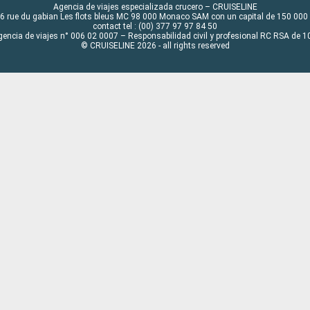
Agencia de viajes especializada crucero – CRUISELINE
6 rue du gabian Les flots bleus MC 98 000 Monaco SAM con un capital de 150 000
contact tel : (00) 377 97 97 84 50
gencia de viajes n° 006 02 0007 – Responsabilidad civil y profesional RC RSA de
© CRUISELINE 2026 - all rights reserved