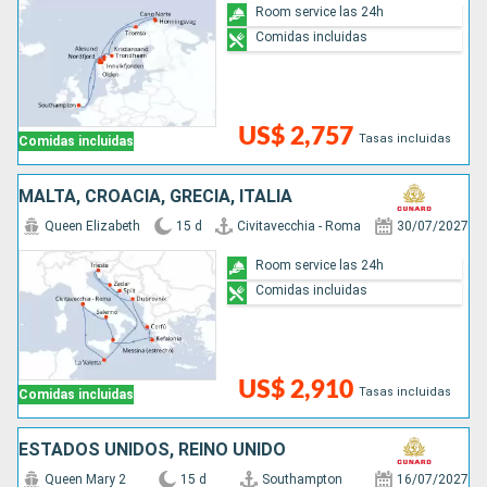
Room service las 24h
Comidas incluidas
US$ 2,757
Tasas incluidas
Comidas incluidas
MALTA, CROACIA, GRECIA, ITALIA
Queen Elizabeth
15 d
Civitavecchia - Roma
30/07/2027
Room service las 24h
Comidas incluidas
US$ 2,910
Tasas incluidas
Comidas incluidas
ESTADOS UNIDOS, REINO UNIDO
Queen Mary 2
15 d
Southampton
16/07/2027