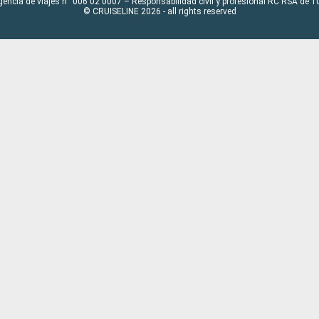
gencia de viajes n° 006 02 0007 – Responsabilidad civil y profesional RC RSA de
© CRUISELINE 2026 - all rights reserved