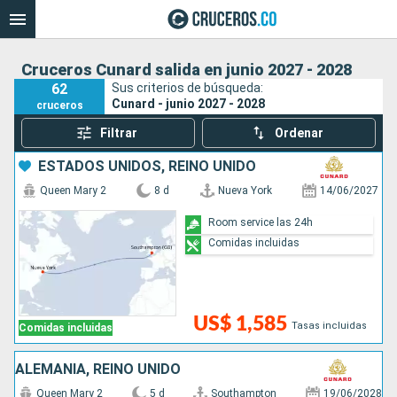
Cruceros Cunard salida en junio 2027 - 2028
62
Sus criterios de búsqueda:
Cunard - junio 2027 - 2028
cruceros
Filtrar
Ordenar
ESTADOS UNIDOS, REINO UNIDO
Queen Mary 2
8 d
Nueva York
14/06/2027
Room service las 24h
Comidas incluidas
US$ 1,585
Tasas incluidas
Comidas incluidas
ALEMANIA, REINO UNIDO
Queen Mary 2
5 d
Southampton
19/06/2028