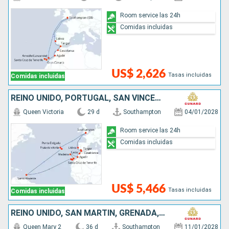
Room service las 24h
Comidas incluidas
US$ 2,626
Tasas incluidas
Comidas incluidas
REINO UNIDO, PORTUGAL, SAN VINCENT Y LAS GRANADINAS, ESPAÑA, MARRUECOS
Queen Victoria
29 d
Southampton
04/01/2028
Room service las 24h
Comidas incluidas
US$ 5,466
Tasas incluidas
Comidas incluidas
REINO UNIDO, SAN MARTÍN, GRENADA, SANTA LUCIA, BARBADOS, DOMINICA, ANTIGUA Y BARBUDA, PORTUGAL
Queen Mary 2
36 d
Southampton
11/01/2028