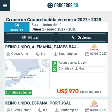
Cruceros Cunard salida en enero 2027 - 2028
54
Sus criterios de búsqueda:
Cunard - enero 2027 - 2028
cruceros
Filtrar
Ordenar
REINO UNIDO, ALEMANIA, PAISES BAJOS, BÉLGICA
Queen Anne
8 d
Southampton
03/01/2027
Room service las 24h
Comidas incluidas
US$ 970
Tasas incluidas
Comidas incluidas
REINO UNIDO, ESPAÑA, PORTUGAL
Queen Victoria
8 d
Southampton
03/01/2027