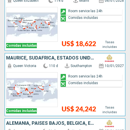
Queen Elizabeth
114 d
Miami
06/01/2028
Room service las 24h
Comidas incluidas
Tasas
US$ 18,622
Comidas incluidas
incluidas
MAURICE, SUDAFRICA, ESTADOS UNIDOS, ARUBA, PORTUGAL, PANAMÁ, REINO UNIDO, SALVADOR, MÉXICO, FRANCIA, FIDJI (ISLAS), NUEVA CALEDONIA, AUSTRALIA, INDONESIA, FILIPINAS, CHINA, VIETNAM, SINGAPUR, NAMIBIA,
Queen Victoria
110 d
Southampton
10/01/2027
Room service las 24h
Comidas incluidas
Tasas
US$ 24,242
Comidas incluidas
incluidas
ALEMANIA, PAISES BAJOS, BÉLGICA, ESTADOS UNIDOS, BARBADOS, BRASIL, URUGUAY, ARGENTINA, CHILE, PERÚ, PANAMÁ, ARUBA, PORTUGAL, REINO UNIDO