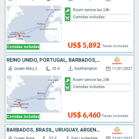
Room service las 24h
Comidas incluidas
US$ 5,892
Tasas incluidas
Comidas incluidas
REINO UNIDO, PORTUGAL, BARBADOS, SANTA LUCIA, GRENADA, DOMINICA, ANTIGUA Y BARBUDA, REPÚBLICA DOMINICANA, SAN MARTÍN
Queen Mary 2
35 d
Southampton
11/01/2027
Room service las 24h
Comidas incluidas
US$ 6,460
Tasas incluidas
Comidas incluidas
BARBADOS, BRASIL, URUGUAY, ARGENTINA, CHILE, PERÚ, PANAMÁ, ARUBA, ESTADOS UNIDOS
Queen Anne
57 d
Fort Lauderdale
22/01/2027