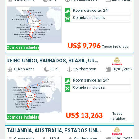
Room service las 24h
Comidas incluidas
US$ 9,796
Tasas incluidas
Comidas incluidas
REINO UNIDO, BARBADOS, BRASIL, URUGUAY, ARGENTINA, CHILE, PANAMÁ, PERÚ, ARUBA, ESTADOS UNIDOS, PORTUGAL
Queen Anne
83 d
Southampton
10/01/2027
Room service las 24h
Comidas incluidas
Tasas
US$ 13,263
Comidas incluidas
incluidas
TAILANDIA, AUSTRALIA, ESTADOS UNIDOS, MÉXICO, SINGAPUR, INDONESIA, GUATEMALA, SUDAFRICA, ESPAÑA, PANAMÁ, MAURICE, CHINA, PORTUGAL, SAN VINCENT Y LAS GRANADINAS, FIDJI (ISLAS), REINO UNIDO, COLOMBIA, M