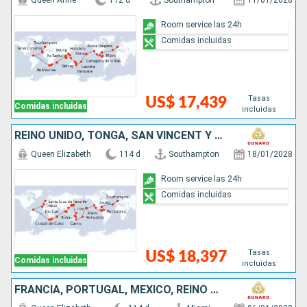
Queen Anne
112 d
Southampton
11/01/2028
Room service las 24h
Comidas incluidas
Tasas
US$ 17,439
Comidas incluidas
incluidas
REINO UNIDO, TONGA, SAN VINCENT Y LAS GRANADINAS, SUDAFRICA, PORTUGAL, MAURICE, MALASIA, SINGAPUR, CHINA, JAPÓN, PAPÚA NUEVA GUINEA, AUSTRALIA, FRANCIA, ESTADOS UNIDOS, MÉXICO, COSTA RICA, PANAMÁ, ARU
Queen Elizabeth
114 d
Southampton
18/01/2028
Room service las 24h
Comidas incluidas
Tasas
US$ 18,397
Comidas incluidas
incluidas
FRANCIA, PORTUGAL, MÉXICO, REINO UNIDO, PANAMÁ, ARUBA, SAN VINCENT Y LAS GRANADINAS, SUDAFRICA, MAURICE, MALASIA, SINGAPUR, CHINA, JAPÓN, PAPÚA NUEVA GUINEA, AUSTRALIA, TONGA, ESTADOS UNIDOS, COSTA RI