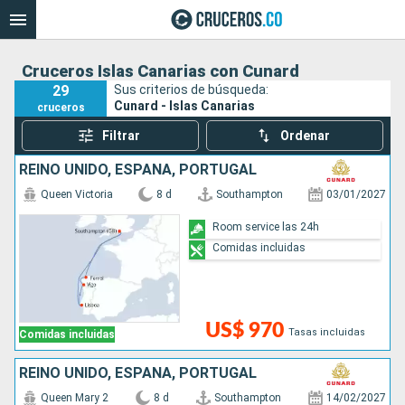
Cruceros Islas Canarias con Cunard
29
Sus criterios de búsqueda:
Cunard - Islas Canarias
cruceros
Filtrar
Ordenar
REINO UNIDO, ESPAÑA, PORTUGAL
Queen Victoria
8 d
Southampton
03/01/2027
Room service las 24h
Comidas incluidas
US$ 970
Tasas incluidas
Comidas incluidas
REINO UNIDO, ESPAÑA, PORTUGAL
Queen Mary 2
8 d
Southampton
14/02/2027