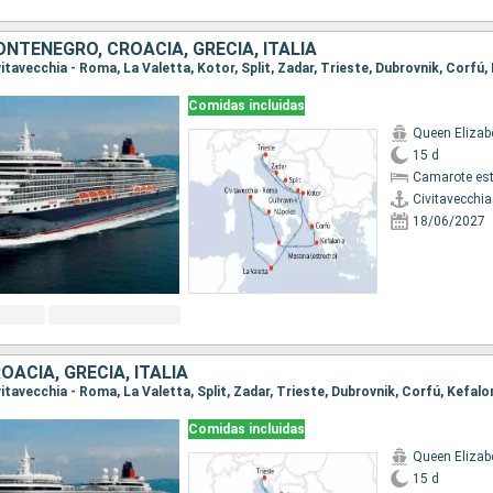
NTENEGRO, CROACIA, GRECIA, ITALIA
Comidas incluidas
Queen Elizab
15 d
Camarote es
Civitavecchi
18/06/2027
OACIA, GRECIA, ITALIA
Comidas incluidas
Queen Elizab
15 d