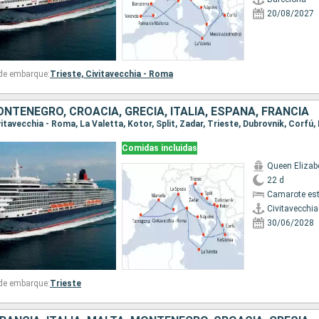
20/08/2027
 de embarque:
Trieste,
Civitavecchia - Roma
NTENEGRO, CROACIA, GRECIA, ITALIA, ESPAÑA, FRANCIA
Comidas incluidas
Queen Elizab
22 d
Camarote es
Civitavecchi
30/06/2028
 de embarque:
Trieste