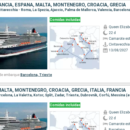
RANCIA, ESPAÑA, MALTA, MONTENEGRO, CROACIA, GRECIA
Comidas incluidas
Queen Elizab
22 d
Camarote es
Civitavecchi
13/08/2027
 de embarque:
Barcelona,
Trieste
ALTA, MONTENEGRO, CROACIA, GRECIA, ITALIA, FRANCIA
Comidas incluidas
Queen Elizab
22 d
Camarote es
Barcelona