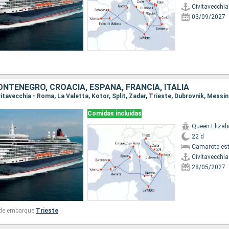
Civitavecchi
03/09/2027
NTENEGRO, CROACIA, ESPAÑA, FRANCIA, ITALIA
Comidas incluidas
Queen Elizab
22 d
Camarote es
Civitavecchi
28/05/2027
 de embarque:
Trieste