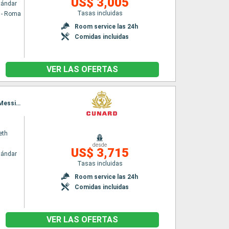
US$ 3,005
tándar
Tasas incluidas
a - Roma
Room service las 24h
Comidas incluidas
VER LAS OFERTAS
Itinerario : Barcelona, La Valetta, Kotor, Split, Zadar, Trieste, Dubrovnik, Corfú, Kefalonia, Messina (estrecho), Nápoles, Civitavecchia - Roma, La Spezia, Genova, Villefranche, Ajaccio, Barcelona
eth
desde
US$ 3,715
tándar
Tasas incluidas
Room service las 24h
Comidas incluidas
VER LAS OFERTAS