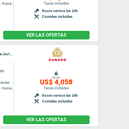
Tasas incluidas
a - Roma
Room service las 24h
Comidas incluidas
VER LAS OFERTAS
Itinerario : Civitavecchia - Roma, La Valetta, Kotor, Split, Zadar, Trieste, Dubrovnik, Messina (estrecho), Palermo, Menorca, Barcelona, Valencia, Palma de Mallorca, Ajaccio, La Spezia, Civitavecchia - Roma
eth
desde
US$ 4,058
tándar
Tasas incluidas
a - Roma
Room service las 24h
Comidas incluidas
VER LAS OFERTAS