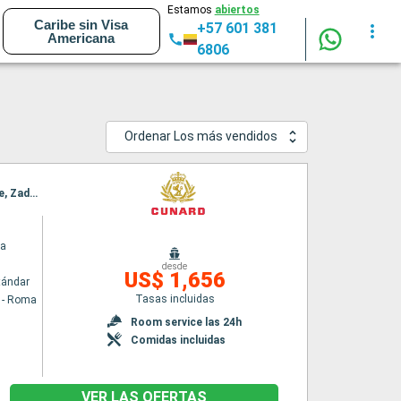
Estamos
abiertos
Caribe sin Visa
+57 601 381
Americana
6806
Ordenar Los más vendidos
Itinerario : Civitavecchia - Roma, Messina (estrecho), Kefalonia, Corfú, Kotor, Split, Trieste, Zadar, Dubrovnik, La Valetta, Palma de Mallorca, Barcelona
ia
desde
US$ 1,656
tándar
Tasas incluidas
a - Roma
Room service las 24h
Comidas incluidas
VER LAS OFERTAS