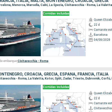
RANCIA, ITALIA, MALTA, MONTENEGRO, CROACIA, GRECIA
Comidas incluidas
Queen Elizab
22 d
Camarote es
Barcelona
04/08/2028
 de embarque:
Civitavecchia - Roma
NTENEGRO, CROACIA, GRECIA, ESPAÑA, FRANCIA, ITALIA
Comidas incluidas
Queen Elizab
22 d
Camarote es
Civitavecchi