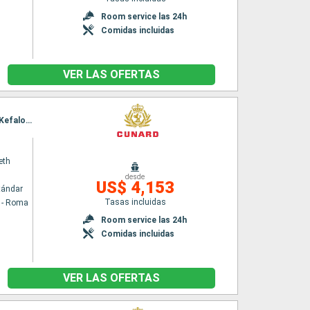
Room service las 24h
Comidas incluidas
VER LAS OFERTAS
Itinerario : Civitavecchia - Roma, La Valetta, Kotor, Split, Zadar, Trieste, Dubrovnik, Corfú, Kefalonia, Messina (estrecho), Nápoles, Civitavecchia - Roma, Tarragona, Marsella, Ajaccio, La Spezia, Civitavecchia - Roma
eth
desde
US$ 4,153
tándar
Tasas incluidas
a - Roma
Room service las 24h
Comidas incluidas
VER LAS OFERTAS