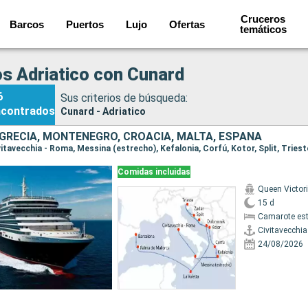
Cruceros
Barcos
Puertos
Lujo
Ofertas
temáticos
s Adriatico con Cunard
6
Sus criterios de búsqueda:
ncontrados
Cunard - Adriatico
, GRECIA, MONTENEGRO, CROACIA, MALTA, ESPAÑA
Comidas incluidas
Queen Victor
15 d
Camarote es
Civitavecchi
24/08/2026