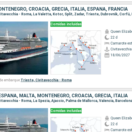
NTENEGRO, CROACIA, GRECIA, ITALIA, ESPAÑA, FRANCIA
Comidas incluidas
Queen Elizab
22 d
Camarote es
Civitavecchi
18/06/2027
 de embarque:
Trieste,
Civitavecchia - Roma
ESPAÑA, MALTA, MONTENEGRO, CROACIA, GRECIA, ITALIA
Comidas incluidas
Queen Elizab
22 d
Camarote es