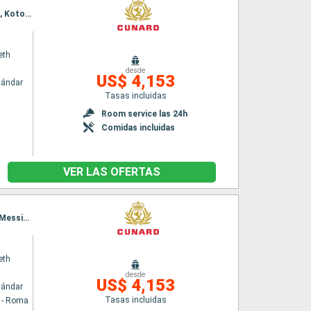
Itinerario : Barcelona, Menorca, Marsella, Calvi, La Spezia, Civitavecchia - Roma, La Valetta, Kotor, Split, Zadar, Trieste, Dubrovnik, Corfú, Messina (estrecho), Messine, Palma de Mallorca, Barcelona
eth
desde
US$ 4,153
tándar
Tasas incluidas
Room service las 24h
Comidas incluidas
VER LAS OFERTAS
Itinerario : Civitavecchia - Roma, La Valetta, Kotor, Split, Zadar, Trieste, Dubrovnik, Corfú, Messine, Messina (estrecho), Palma de Mallorca, Barcelona, Menorca, Marsella, Santa Margherita, La Spezia, Civitavecchia - Roma
eth
desde
US$ 4,153
tándar
Tasas incluidas
a - Roma