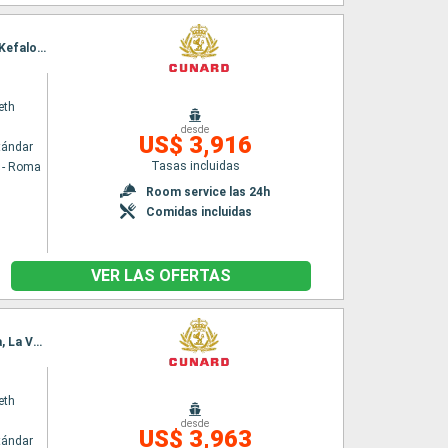
Itinerario : Civitavecchia - Roma, La Valetta, Kotor, Split, Zadar, Trieste, Dubrovnik, Corfú, Kefalonia, Messina (estrecho), Nápoles, Civitavecchia - Roma, Barcelona, Marsella, Calvi, La Spezia, Civitavecchia - Roma
eth
desde
US$ 3,916
tándar
Tasas incluidas
a - Roma
Room service las 24h
Comidas incluidas
VER LAS OFERTAS
Itinerario : Civitavecchia - Roma, La Spezia, Ajaccio, Palma de Mallorca, Valencia, Barcelona, La Valetta, Kotor, Split, Zadar, Trieste, Dubrovnik, Corfú, Kefalonia, Messina (estrecho), Nápoles, Civitavecchia - Roma
eth
desde
US$ 3,963
tándar