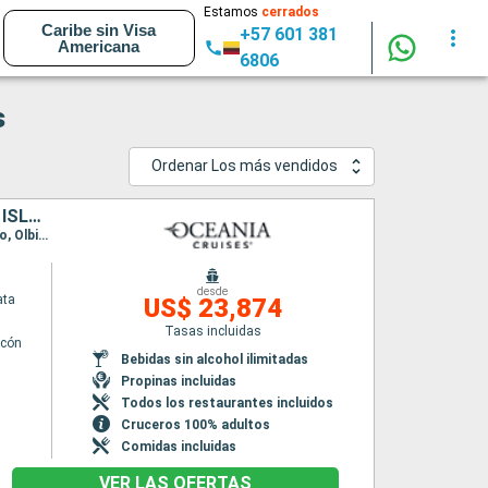
Estamos
cerrados
Caribe sin Visa
+57 601 381
Americana
6806
s
Ordenar Los más vendidos
FRANCIA, MALTA, TÚNEZ, ITALIA, ESPAÑA, PORTUGAL, PUERTO RICO, ISLAS CAIMÁN, COLOMBIA, COSTA RICA, NICARAGUA, GUATEMALA, MÉXICO, ESTADOS UNIDOS
Itinerario : Barcelona, Palma de Mallorca, Marsella, Cannes, Pisa/Florencia (Livorno), Ajaccio, Olbia, Palermo, Nápoles, Civitavecchia - Roma, Salerno, Messine, La Valetta, Tunez, Cagliari, Alicante, Cartagena, Melilla, Malaga, Sevilla, Lisboa, Portimao, Funchal, Santa Cruz de Tenerife, Santa Cruz de la Palma, San Juan, Miami, Gran Caiman, Cartagena de Indias, Puntarenas, Corito, Puerto Quetzal, Acapulco, Puerto Vallarta, Los Angeles
desde
ata
US$ 23,874
Tasas incluidas
lcón
Bebidas sin alcohol ilimitadas
Propinas incluidas
Todos los restaurantes incluidos
Cruceros 100% adultos
Comidas incluidas
VER LAS OFERTAS