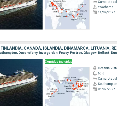
Camarote ba
Yokohama
11/04/2027
Comidas incluidas
Oceania Vist
65 d
Camarote ba
Southampto
05/07/2027