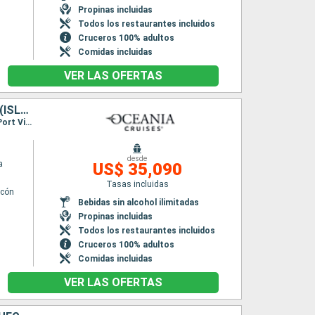
Propinas incluidas
Todos los restaurantes incluidos
Cruceros 100% adultos
Comidas incluidas
VER LAS OFERTAS
TAILANDIA, INDONESIA, NUEVA CALEDONIA, CHINA, AUSTRALIA, FIDJI (ISLAS), JAPÓN, CAMBOYA, VIETNAM, VANUATU, FRANCIA, ESTADOS UNIDOS, SINGAPUR, COREA DEL SUR, ILES COOK
Itinerario : Papeete, Huahine, Rarotonga, Pago Pago, Savusavu, Puerto Denarau, Lautoka, Port Vila, Lifou, Nouméa, Sidney, Mooloolaba, Isla Whitsunday, Cairns, Darwin, Komodo, Lombok, Benoa, Semarang, Jakarta, Singapur, Ko Samui, Sihanoukville, Laem Chabang, Ho Chi Minh-Ville, Hue, Hanoï, Hong Kong, Shanghai, Incheon, Nagasaki, Hiroshima, Kochi, Kobe, Shimizu, Yokohama
desde
a
US$ 35,090
Tasas incluidas
lcón
Bebidas sin alcohol ilimitadas
Propinas incluidas
Todos los restaurantes incluidos
Cruceros 100% adultos
Comidas incluidas
VER LAS OFERTAS