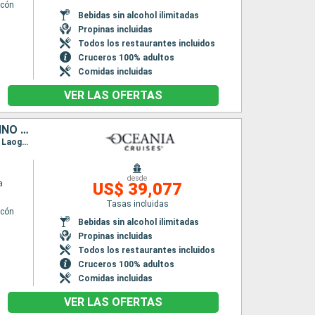
lcón
Bebidas sin alcohol ilimitadas
Propinas incluidas
Todos los restaurantes incluidos
Cruceros 100% adultos
Comidas incluidas
VER LAS OFERTAS
NORUEGA, FINLANDIA, CANADÁ, ISLANDIA, DINAMARCA, LITUANIA, REINO UNIDO, FRANCIA, SUECIA, ESTONIA, ESTADOS UNIDOS, IRLANDA, POLONIA, LETONIA, GROENLANDIA, ALEMANIA, PAISES BAJOS, BÉLGICA
Itinerario : Southampton, Queensferry, Invergordon, Fowey, Portree, Glasgow, Belfast, Dun Laoghaire, Cork, Le Havre, Londres, Zeebrugge, Amsterdam, Kristiansand, Oslo, Arhus, Canal de Kiel, Helsingborg, Copenhague, Warnemunde, Ronne, Gdansk, Klaipeda, Liepaja, Riga, Tallin, Helsinki, Estocolmo, Visby, Ronne, Copenhague, Gothenburg, Haugesund, Flaam, Bergen, Alesund, Djupivogur, Husavik, Isafjordhur, Reykjavik, Grundarfjordur, Paamiut, Nuuk, Corner Brook, Charlottetown, Sidney, Halifax, Boston, Nueva York
desde
a
US$ 39,077
Tasas incluidas
lcón
Bebidas sin alcohol ilimitadas
n
Propinas incluidas
Todos los restaurantes incluidos
Cruceros 100% adultos
Comidas incluidas
VER LAS OFERTAS