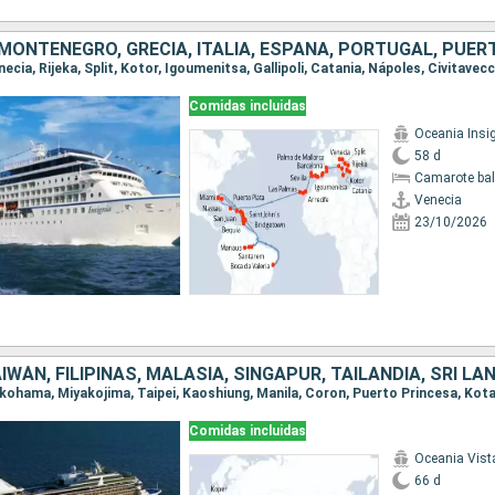
Comidas incluidas
Oceania Insi
58 d
Camarote ba
Venecia
23/10/2026
Comidas incluidas
Oceania Vist
66 d