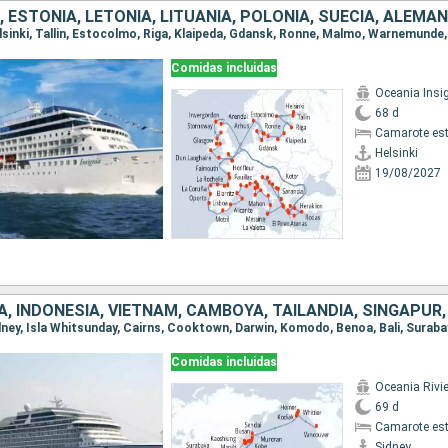
Comidas incluidas
Oceania Insi
68 d
Camarote es
Helsinki
19/08/2027
Comidas incluidas
Oceania Rivi
69 d
Camarote es
Sidney