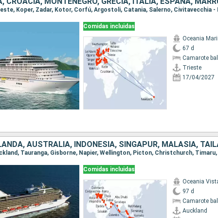
Comidas incluidas
Oceania Mar
67 d
Camarote ba
Trieste
17/04/2027
Comidas incluidas
Oceania Vist
97 d
Camarote ba
Auckland