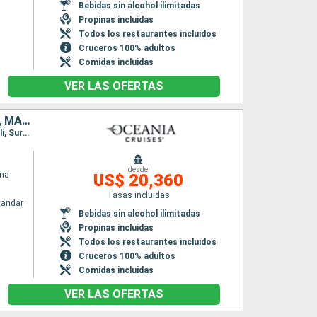
Bebidas sin alcohol ilimitadas
Propinas incluidas
Todos los restaurantes incluidos
Cruceros 100% adultos
Comidas incluidas
VER LAS OFERTAS
AUSTRALIA, INDONESIA, MALASIA, SINGAPUR, TAILANDIA, SRI LANKA, MALDIVAS, INDIA, OMAN, EMIRATOS ÁRABES UNIDOS, ARABIA SAUDÍ, EGIPTO, JORDANIA, CHIPRE, GRECIA, TURQUÍA
Itinerario : Sidney, Brisbane, Isla Whitsunday, Townsville, Cairns, Darwin, Benoa, Lombok, Bali, Surabaya, Semarang, Jakarta, Port Kelang, Singapur, Port Kelang, Penang, Phuket, Hambantota, Male, Mumbai, Khasab, Abu Dhabi, Dubai, Abu Dhabi, Salaalah, Djedda, Safaga, Sharm El Sheikh, Aqaba, Limassol, Rodas, Efeso, Mykonos, El Pireo Atenas
desde
ina
US$ 20,360
Tasas incluidas
tándar
Bebidas sin alcohol ilimitadas
Propinas incluidas
Todos los restaurantes incluidos
Cruceros 100% adultos
Comidas incluidas
VER LAS OFERTAS