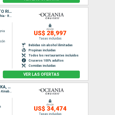
CROACIA, MONTENEGRO, GRECIA, ITALIA, ESPAÑA, PORTUGAL, PUERTO RICO, REPÚBLICA DOMINICANA, ESTADOS UNIDOS, SAN VINCENT Y LAS GRANADINAS, ANTIGUA Y BARBUDA, SANTA LUCIA, TRINIDAD Y TOBAGO, BRASIL, BARBA
Itinerario : Venecia, Rijeka, Split, Kotor, Igoumenitsa, Gallipoli, Catania, Nápoles, Civitavecchia - Roma, Barcelona, Palma de Mallorca, Alicante, Cartagena, Malaga, Sevilla, Portimao, Lisboa, Arrecife, Las Palmas, Santa Cruz de la Palma, San Juan, Puerto Plata, Miami, Bequia, Saint John's, Castries, Scarborough, Santarem, Boca da Valeria, Manaus, Parintins, , Bridgetown, Roseau, Philipsburg, San Juan, Nassau, Miami
desde
gnia
US$ 28,997
Tasas incluidas
lcón
Bebidas sin alcohol ilimitadas
Propinas incluidas
Todos los restaurantes incluidos
Cruceros 100% adultos
Comidas incluidas
VER LAS OFERTAS
JAPÓN, TAIWÁN, FILIPINAS, MALASIA, SINGAPUR, TAILANDIA, SRI LANKA, MALDIVAS, INDIA, EMIRATOS ÁRABES UNIDOS, QATAR, OMAN, ARABIA SAUDÍ, EGIPTO, JORDANIA, CHIPRE, TURQUÍA, GRECIA, ESLOVENIA, CROACIA, MA
Itinerario : Yokohama, Miyakojima, Taipei, Kaoshiung, Manila, Coron, Puerto Princesa, Kota Kinabalu, Singapur, Port Kelang, Penang, Phuket, , Male, Mumbai, Dubai, Abu Dhabi, Doha, Dubai, Salaalah, Djedda, Safaga, Aqaba, Sharm El Sheikh, Sokhna, Limassol, Rodas, Efeso, El Pireo Atenas, Igoumenitsa, Bari, Zadar, Koper, Ravenna, Split, Dubrovnik, La Valetta, Messine, Sorrento, Civitavecchia - Roma
desde
a
US$ 34,474
Tasas incluidas