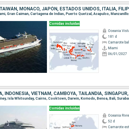
Comidas incluidas
Oceania Vist
181 d
Camarote ba
Miami
06/01/2027
Comidas incluidas
Oceania Rivi
52 d
Camarote es