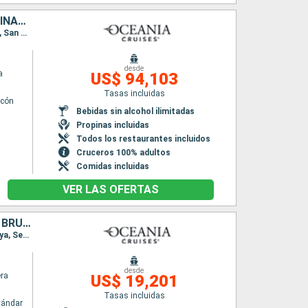
MALASIA, TAIWÁN, MONACO, JAPÓN, ESTADOS UNIDOS, ITALIA, FILIPINAS, ILES COOK, ESPAÑA, JORDANIA, NUEVA CALEDONIA, CHINA, FRANCIA, INDONESIA, REINO UNIDO, GRECIA, AUSTRALIA, INDIA, OMAN, TAILANDIA, COLO
Itinerario : Miami, Gran Caiman, Cartagena de Indias, Puerto Quetzal, Acapulco, Manzanillo, San Diego, Los Angeles, Nawiliwili, Honolulu, Hilo, Kahului, Bora Bora, Raiatea, Moorea, Papeete, Huahine, Rarotonga, Pago Pago, Savusavu, Puerto Denarau, Lautoka, Port Vila, Lifou, Nouméa, Sidney, Mooloolaba, Isla Whitsunday, Cairns, Darwin, Komodo, Lombok, Benoa, Semarang, Jakarta, Singapur, Ko Samui, Sihanoukville, Laem Chabang, Ho Chi Minh-Ville, Hue, Hanoï, Hong Kong, Shanghai, Incheon, Nagasaki, Hiroshima, Kochi, Kobe, Shimizu, Yokohama, Miyakojima, Taipei, Kaoshiung, Manila, Coron, Puerto Princesa, Kota Kinabalu, Singapur, Port Kelang, Penang, Phuket, , Male, Mumbai, Dubai, Abu Dhabi, Doha, Dubai, Salaalah, Djedda, Safaga, Aqaba, Sharm El Sheikh, Sokhna, Limassol, Rodas, Efeso, El Pireo Atenas, Igoumenitsa, Bari, Zadar, Koper, Ravenna, Split, Dubrovnik, La Valetta, Messine, Sorrento, Civitavecchia - Roma, Pisa/Florencia (Livorno), Monaco Monte-Carlo, Barcelona, Valencia, Motril, Sevilla, Gibraltar, Lisboa, Oporto, La Coruña, Bilbao, Biarritz, Pauillac, Brest, St Helier, Le Havre, Southampton
desde
a
US$ 94,103
Tasas incluidas
lcón
Bebidas sin alcohol ilimitadas
Propinas incluidas
Todos los restaurantes incluidos
Cruceros 100% adultos
Comidas incluidas
VER LAS OFERTAS
AUSTRALIA, INDONESIA, VIETNAM, CAMBOYA, TAILANDIA, SINGAPUR, BRUNEI, MALASIA, FILIPINAS, TAIWÁN, CHINA, COREA DEL SUR, JAPÓN
Itinerario : Sidney, Isla Whitsunday, Cairns, Cooktown, Darwin, Komodo, Benoa, Bali, Surabaya, Semarang, Saigon, Cam Ranh, Sihanoukville, Laem Chabang, Ko Samui, Singapur, Muara, Kota Kinabalu, Puerto Princesa, Boracay, Manila, Kaoshiung, Hong Kong, Taipei, Busan, Nagasaki, Beppu, Kobe, Nagoya, Yokohama
desde
era
US$ 19,201
Tasas incluidas
tándar