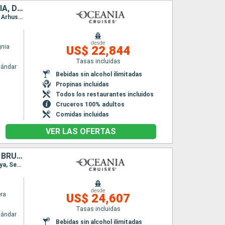
FINLANDIA, ESTONIA, LETONIA, LITUANIA, POLONIA, SUECIA, ALEMANIA, DINAMARCA, NORUEGA, REINO UNIDO, IRLANDA, ESPAÑA, PORTUGAL, FRANCIA, MONACO, MALTA, ALBANIA, MONTENEGRO, ITALIA, CROACIA, GRECIA
Itinerario : Helsinki, Tallin, Estocolmo, Riga, Klaipeda, Gdansk, Ronne, Malmo, Warnemunde, Arhus, Copenhague, Arendal, Honfleur, Southampton, Citera, Invergordon, Stornoway, Glasgow, Belfast, Dun Laoghaire, Holyhead, Cork, Falmouth, Le Havre, La Rochelle, Pauillac, Biarritz, Bilbao, Gijón, La Coruña, Oporto, Lisboa, Motril, Alicante, Mahon, Barcelona, Sete, Toulon, Monaco Monte-Carlo, Cinqueterre , Pisa/Florencia (Livorno), Piombino, Bastia, Olbia, Civitavecchia - Roma, Salerno, Messine, La Valetta, Argostoli, Saranda, Kotor, Dubrovnik, Zadar, Venecia, Rijeka, Split, Zakinthos, Githion, Heraklion, Rodas, Mykonos, El Pireo Atenas
desde
gnia
US$ 22,844
Tasas incluidas
tándar
Bebidas sin alcohol ilimitadas
Propinas incluidas
Todos los restaurantes incluidos
Cruceros 100% adultos
Comidas incluidas
VER LAS OFERTAS
AUSTRALIA, INDONESIA, VIETNAM, CAMBOYA, TAILANDIA, SINGAPUR, BRUNEI, MALASIA, FILIPINAS, TAIWÁN, CHINA, COREA DEL SUR, JAPÓN, ESTADOS UNIDOS, CANADÁ
Itinerario : Sidney, Isla Whitsunday, Cairns, Cooktown, Darwin, Komodo, Benoa, Bali, Surabaya, Semarang, Saigon, Cam Ranh, Sihanoukville, Laem Chabang, Ko Samui, Singapur, Muara, Kota Kinabalu, Puerto Princesa, Boracay, Manila, Kaoshiung, Hong Kong, Taipei, Busan, Nagasaki, Beppu, Kobe, Nagoya, Yokohama, Sendai, Miyako, Muroran, Kodiak, Homer, Whittier, Vancouver
desde
era
US$ 24,607
Tasas incluidas
tándar
Bebidas sin alcohol ilimitadas