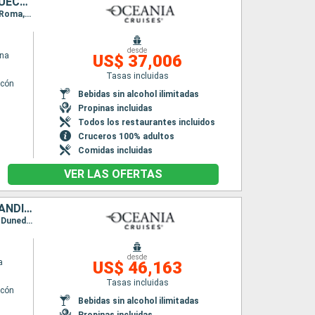
ESLOVENIA, CROACIA, MONTENEGRO, GRECIA, ITALIA, ESPAÑA, MARRUECOS, PORTUGAL, FRANCIA, PAISES BAJOS, ALEMANIA, BÉLGICA, AUSTRALIA, IRLANDA, REINO UNIDO, DINAMARCA, SUECIA, FINLANDIA, ESTONIA, LETONIA
Itinerario : Trieste, Koper, Zadar, Kotor, Corfú, Argostoli, Catania, Salerno, Civitavecchia - Roma, Marsella, Barcelona, Palma de Mallorca, Valencia, Cartagena, Alicante, Motril, Tánger, Sevilla, Casablanca, Portimao, Oporto, Lisboa, Oporto, Vigo, La Coruña, Gijón, Bilbao, Pauillac, Puerto de San Pedro, Le Havre, Rotterdam, Ijmuiden, Hamburgo, Zeebrugge, Southampton, Newcastle, Queensferry, Aberdeen, Lerwick, Fowey, Stornoway, Belfast, Liverpool, Cork, Falmouth, Southampton, Skagen, Copenhague, Estocolmo, Helsinki, Tallin, Riga, Visby, Warnemunde, Arhus, Southampton
desde
ina
US$ 37,006
Tasas incluidas
lcón
Bebidas sin alcohol ilimitadas
Propinas incluidas
Todos los restaurantes incluidos
Cruceros 100% adultos
Comidas incluidas
VER LAS OFERTAS
NUEVA ZELANDA, AUSTRALIA, INDONESIA, SINGAPUR, MALASIA, TAILANDIA, SRI LANKA, INDIA, EMIRATOS ÁRABES UNIDOS, OMAN, ARABIA SAUDÍ, JORDANIA, EGIPTO, TURQUÍA, GRECIA, MONTENEGRO, CROACIA, MALTA, ITALIA
Itinerario : Auckland, Tauranga, Gisborne, Napier, Wellington, Picton, Christchurch, Timaru, Dunedin, Hobart, Sidney, Eden, Burnie, Philip Island, Melbourne, Penneshaw, Adelaide, Albany, Perth, Komodo, Benoa, Lombok, Bali, Surabaya, Semarang, Jakarta, Singapur, Port Kelang, Penang, Langkawi, Phuket, Colombo, Cochin, Mumbai, Dubai, Abu Dhabi, Salaalah, Djedda, Aqaba, Safaga, Alejandria, Efeso, Estambul, Canakkale, Kavala, Salónica, Lesbos, Izmir, Bodrum, Heraklion, Santoríni, Mykonos, El Pireo Atenas, Githion, Igoumenitsa, Kotor, Dubrovnik, La Valetta, Messine, Salerno, Civitavecchia - Roma
desde
a
US$ 46,163
Tasas incluidas
lcón
Bebidas sin alcohol ilimitadas
Propinas incluidas